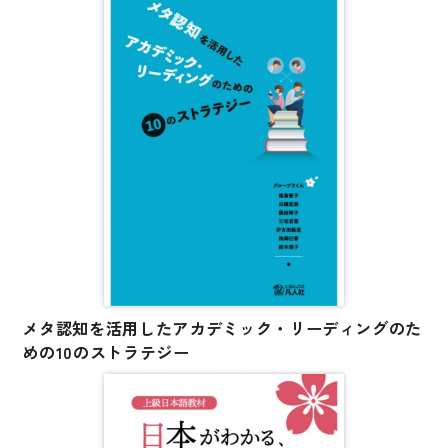
―応用編―
論理的思考トレーニングが豊富に組み込まれていま
第10課 専門分野をわかりやすく説明する
す。
関連データは次のURLで公開しています。
大学院進学に関する情報検索、指導教員へのコンタク
トの取り方、
口頭試問・プレゼンテーション対策まで網羅。留学生
をサポートする1冊!
【第2版について】
情報検索ツールや各種機関のサイト情報、画像を更新
しました。
＊研究計画書の構成・表現など日本語による論理的な
メタ認知を活用したアカデミック・リーディングのた
文章の書き方や
めの10のストラテジー
論理的思考トレーニングについては、原則、変更は
ありません。