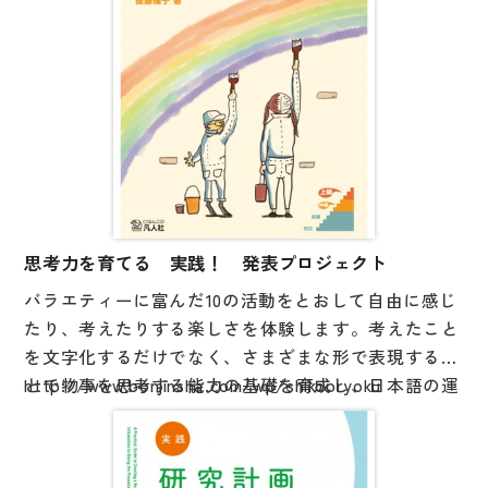
アカデミックな場面で課されるタスクも収録。
内容を学ぶための日本語、タスクを達成するための日
本語、という意識を持って学習に取り組むことが求め
られます。
思考力を育てる 実践！ 発表プロジェクト
バラエティーに富んだ10の活動をとおして自由に感じ
たり、考えたりする楽しさを体験します。考えたこと
を文字化するだけでなく、さまざまな形で表現するこ
とで物事を思考する能力の基礎を育成し、日本語の運
http://www.bonjinsha.com/wp/shikooryoku
用力や語学感覚を磨きます。中級から上級日本語学習
者の教材や大学等の初年次教育の教材に最適です。