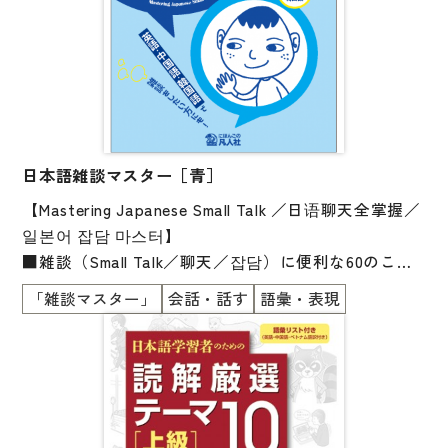
材には、
え、考察し、運用するためのサポートが満載されてい
従来の日本語教材とはひと味違う刺激があります。
ます。
日本語能力試験N1合格とアカデミック・ジャパニーズ
＊読み物にはやさしい日本語訳の語彙リストが付いて
の力を伸ばす上で本書を存分に活用していただき、
います。
豊富な言語知識と、その知識を運用することができる
＊別冊「ポートフォリオ」付き。
総合的な日本語コミュニケーション能力育成を実現し
ていただければ幸いです。
日本語雑談マスター［青］
【Mastering Japanese Small Talk ／日语聊天全掌握／
일본어 잡담 마스터】
授業オリエンテーション用スライド 『表現するため
■雑談（Small Talk／聊天／잡담）に便利な60のこと
の語彙文法練習ノート〈上〉*』構成と内容の解説［p
ば・表現が勉強できます
「雑談マスター」
会話・話す
語彙・表現
pt］
■12の雑談の秘訣（The Secret to Small Talk／聊天的
秘诀／잡담의 비결）も勉強できます
■会社員や大学生の自然な会話
■ひとりで勉強できます
■初級の勉強がおわったら、読んでみましょう
■自然な英語・中国語・韓国語の対訳付き