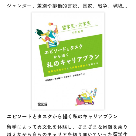
ジェンダー、差別や排他的言説、国家、戦争、環境、
国語辞典
地方自治などのテーマについて、新聞の見出しや記
漢字・漢和辞典
事、ポスター、法律、データなどから読み解きます。
考え方や文化的背景の異なる人たちが、対話を通して
語学・文法辞典
批判的な姿勢で自分や他者に向き合い、他者を寛容に
表現・用字用語辞典
受け止め、さまざまな気づきを得て、自らの考えを深
め、明確なことばをつむぐことを助けます。
比較文化辞典
読み方と対話のしかたを学ぶ第1部、読んで対話する
教師用参考書
ことに慣れる第2部、より主体的に社会を読む第3部か
らなる全20課。
日本語教授法
教室活動参考書
日本語概説
音声・音韻
エピソードとタスクから描く私のキャリアプラン
語彙・意味
留学によって異文化を体験し、さまざまな困難を乗り
越えながら自らのキャリアを切り開いていった留学生