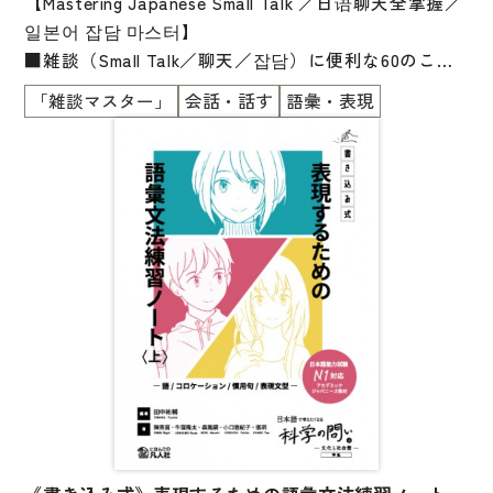
【Mastering Japanese Small Talk ／日语聊天全掌握／
일본어 잡담 마스터】
■雑談（Small Talk／聊天／잡담）に便利な60のこと
ば・表現が勉強できます
「雑談マスター」
会話・話す
語彙・表現
■12の雑談の秘訣（The Secret to Small Talk／聊天的
秘诀／잡담의 비결）も勉強できます
■会社員や大学生の自然な会話
■ひとりで勉強できます
■初級の勉強がおわったら、読んでみましょう
■自然な英語・中国語・韓国語の対訳付き
■英語・中国語・韓国語を学んでいる人にもおススメ
です！