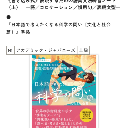
《書き込み式》表現するための語彙文法練習ノート
〈上〉 ―語／コロケーション／慣用句／表現文型―
●
『日本語で考えたくなる科学の問い〔文化と社会
篇〕』
準拠
N1
アカデミック・ジャパニーズ
上級
「語・コロケーション・慣用句・表現文型」の視点で
学べる、新しい書き込み式日本語練習ノート！
［日本語能力試験N1対応・アカデミックジャパニーズ
教材
本書では、N1レベルの日本語能力試験やアカデミッ
クな場面で用いられやすい重要表現を
「語・コロケーション・慣用句・表現文型」の観点か
ら量的・質的調査を用いて計407項目に選定し、
その用例や用法などに関する約15万字に上る詳しい解