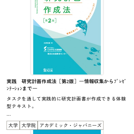
―基本編―
第1課 絵を読む
第2課 詩を描く
第3課 映画をみる
―初級編―
第4課 日程表を作る
第5課 防災マニュアルを創る
―中級編―
第6課 ニュースを伝える
実践 研究計画作成法［第2版］―情報収集からﾌﾟﾚｾﾞ
ﾝﾃｰｼｮﾝまで―
第7課 紹介動画を制作する
タスクを通して実践的に研究計画書が作成できる体験
―上級編―
型テキスト。
第8課 商品を売り込む
第9課 新キャラを生み出す
研究計画書の構成、日本語表現はもちろん、研究課題
大学
大学院
アカデミック・ジャパニーズ
を策定するためのヒント、