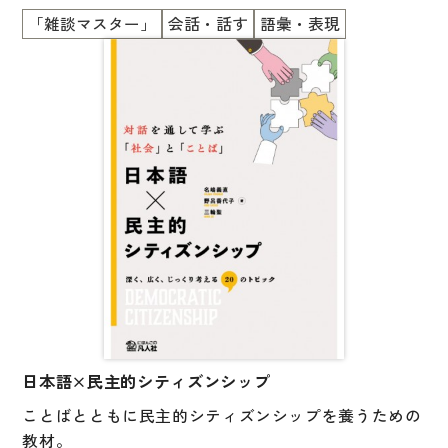
図表
タカナ語が勉強できます
「雑談マスター」
会話・話す
語彙・表現
■会社員や大学生の自然な会話
辞典
■ひとりで勉強できます
■初級の勉強がおわったら、読んでみましょう
日本語学習辞典
■自然な英語・中国語・韓国語の対訳付き
漢字字典（辞典）
■英語・中国語・韓国語を学んでいる人にもおススメ
です！
英語辞典
韓国語辞典
スペイン語辞典
中国語辞典
ドイツ語辞典
ポルトガル語辞典
日本語×民主的シティズンシップ
ロシア語辞典
ことばとともに民主的シティズンシップを養うための
各国語辞典
教材。