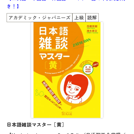
き！】
アカデミック・ジャパニーズ
上級
読解
日本語雑談マスター［黄］