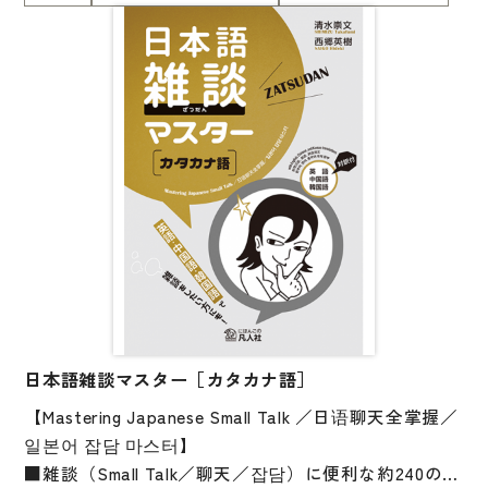
大学入試対策
まずタスクを与え、その後で文型・語彙を教える「タ
スク先行型」の教育を具現化した本書は、今もなお、
学校情報
学習者はもちろん、教師にも刺激的な一冊です。
日本語学習関連副読本
別冊には、「復習しよう！」「練習しよう！」の解答
例と、「機能別上級会話表現」を付けたほか、「復習
日本事情
しよう！」の会話文の音声を収録。
定期刊行物
ロールプレイで話し、「復習しよう！」で聞き、「練
習しよう！」で書いて覚えることができます。
視聴覚・補助教材
＊本書はCD付きの版（978-4-89358-880-7）と同じ内
ビデオ・ＤＶＤ
容です。重複購入にご注意ください。
コンピューター
カセットテープ・ＣＤ
日本語雑談マスター［カタカナ語］
【Mastering Japanese Small Talk ／日语聊天全掌握／
カード・ゲーム・絵教材
일본어 잡담 마스터】
絵本・子ども向け補助
■雑談（Small Talk／聊天／잡담）に便利な約240のカ