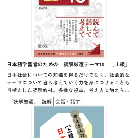
■英語・中国語・韓国語を学んでいる人にもおススメ
です！
日本語学習者のための 読解厳選テーマ10 ［上級］
日本社会についての知識を得るだけでなく、社会的な
テーマについて自ら考えていく力を身につけることも
目標とした読解教材。多様な視点、考え方に触れられ
るように、１つのテーマにつき、2つの読み物とコラ
「読解厳選」
読解
会話・話す
ムを掲載。「文章を読む」「自分の考えをまとめ、話
す」「他者の考えを聞く」というプロセスの中で、よ
り広い視野を獲得し、主体的に考える力を養います。
大学・大学院への進学をめざす人にもおすすめです。
＜別冊：英語・中国語・ベトナム語の語彙リスト付き