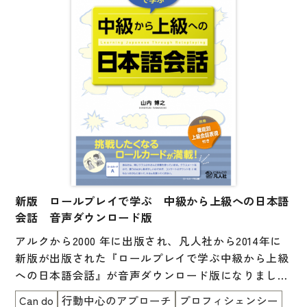
子ども向け
著作権について
文法
原稿・企画の持ち込みについて
読解
正誤表
発音・聴解
その他の質問
作文
会話
わたしたちについて
語彙・表現
表記（かな・漢字）
新版 ロールプレイで学ぶ 中級から上級への日本語
お問い合わせ
会話 音声ダウンロード版
練習問題
アルクから2000 年に出版され、凡人社から2014年に
日本語能力試験対策
書店様向け
新版が出版された『ロールプレイで学ぶ中級から上級
への日本語会話』が音声ダウンロード版になりまし
日本留学試験対策
た。
Can do
行動中心のアプローチ
プロフィシェンシー
各種試験対策