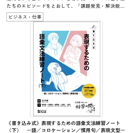
文章・談話・表現
たちのエピソードをとおして、「課題発見・解決能
文法
力」や「人間関係構築力」を養成する、キャリア形成
ビジネス・仕事
支援のための教材です。ディスカッションやタスクな
表記
どの活動をとおして、自らが進みたい道を見つけるこ
言語学
とを支援します。日本に留学している、日本語レベル
中級以上の学生、グローバルに活躍したいと考えてい
試験対策
る学生などに有益な一冊です。
日本語教育事情
異文化間コミュニケーション
多言語社会・言語政策
言語の諸相
アカデミック・スキル
定期刊行物
《書き込み式》表現するための語彙文法練習ノート
〈下〉 ―語／コロケーション／慣用句／表現文型―