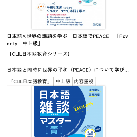
次に、本書と先ほど述べた『日本語で考えたくなる
科学の問い〔文化と社会篇〕』とを併せて使用するこ
とも可能です。
幅広く深みのあるテーマで書かれた文章を味わいなが
ら、本書で学んだ語彙・文型・表現が文や文脈をいか
日本語×世界の課題を学ぶ 日本語でPEACE ［Pov
に構成し、
erty 中上級］
どのように使われているかを確認し理解を深めましょ
【CLIL日本語教育シリーズ】
う。練習問題や解説を通して知識を定着させること
で、
日本語と同時に世界の平和（PEACE）について学び、
学習効果を倍増させることができます。ぜひ併せてご
学習スキルや、深い思考力、互いを理解し協調してい
活用ください。
「CLIL日本語教育」
中上級
内容重視
く力をつけます。
本書は、上記のように充実した内容を備えているだ
けでなく、紙面や構成にもたくさんの工夫が凝らされ
本書のテーマはPoverty（貧困）。
ています。
現状と課題を知り、考え、話し合ったり発表したりす
例えば、言葉を受動的に学ぶのではなく、能動的に学
るための
習できるように設定された「書き込み式」レイアウト
素材と活動を豊富に掲載しました。
もその一つです。
国際支援の現実や若手社会起業家の活躍を描いた生素
他にも様々な側面から、読者のみなさんが日本語を捉