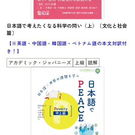
説と、運用練習するための計825の設問を設けまし
た。
さらに、本書と同シリーズの教材である『日本語で考
日本語で考えたくなる科学の問い〈上〉〔文化と社会
えたくなる科学の問い〔文化と社会篇〕』（凡人社）
篇〕
では、
【※英語・中国語・韓国語・ベトナム語の本文対訳付
本書に掲載された語彙・文型・表現がアカデミックな
き！】
文章の中でどのように用いられるかを示し、
本書と連動した効果的な学習ができるようにしまし
アカデミック・ジャパニーズ
上級
読解
た。
［利用方法と育成される能力］
本書の利用方法は二通りあります。まず、本書を一
冊の独立した教材として使用することが可能です。
掲載されている新出語彙と文型について、語彙解説と
文法説明を読みながら理解を深め、さらに設問で実践
力を養ってください。