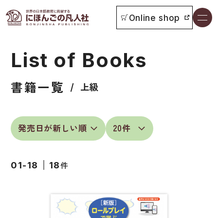
Online shop
書籍一覧
List of Books
本をさがす
書籍一覧
お知らせ
上級
イベント
日本語学習者用教科書
よくあるご質問
総合教科書
件
01-18
18
付属物の使い方について
ビジネスパーソン・研修生向け
教科書採用について
短期滞在者向け
書籍の内容について
留学生向け専門分野