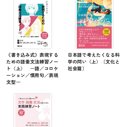
《書き込み式》表現する
日本語で考えたくなる科
ための語彙文法練習ノー
学の問い〈上〉〔文化と
ト〈上〉 ―語／コロケ
社会篇〕
ーション／慣用句／表現
文型―