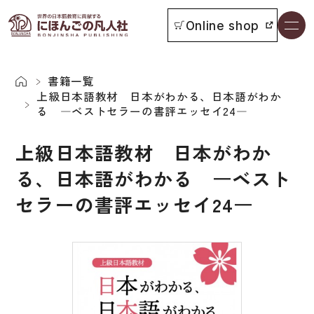
Online shop
書籍一覧
本をさがす
書籍一覧
上級日本語教材 日本がわかる、日本語がわか
る ―ベストセラーの書評エッセイ24―
お知らせ
上級日本語教材 日本がわか
イベント
る、日本語がわかる ―ベスト
日本語学習者用教科書
セラーの書評エッセイ24―
よくあるご質問
総合教科書
付属物の使い方について
ビジネスパーソン・研修生向け
教科書採用について
短期滞在者向け
書籍の内容について
留学生向け専門分野