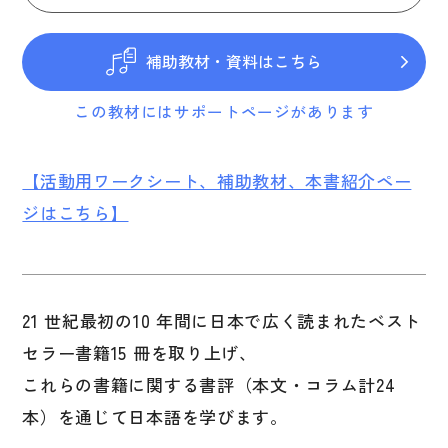
図表
辞典
補助教材・資料はこちら
日本語学習辞典
この教材にはサポートページがあります
漢字字典（辞典）
英語辞典
【活動用ワークシート、補助教材、本書紹介ペー
ジはこちら】
韓国語辞典
スペイン語辞典
中国語辞典
21 世紀最初の10 年間に日本で広く読まれたベスト
ドイツ語辞典
セラー書籍15 冊を取り上げ、
ポルトガル語辞典
これらの書籍に関する書評（本文・コラム計24
ロシア語辞典
本）を通じて日本語を学びます。
各国語辞典