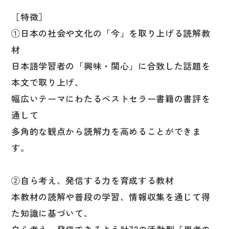
国語辞典
［特徴］
①日本の社会や文化の「今」を取り上げる読解教
漢字・漢和辞典
材
語学・文法辞典
日本語学習者の「興味・関心」に合致した話題を
表現・用字用語辞典
本文で取り上げ、
比較文化辞典
幅広いテーマにわたるベストセラー書籍の書評を
教師用参考書
通して
多角的な観点から読解力を高めることができま
日本語教授法
す。
教室活動参考書
日本語概説
②自ら考え、発信する力を育成する教材
音声・音韻
本教材の読解や普段の学習、情報収集を通じて得
た知識に基づいて、
語彙・意味