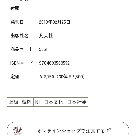
付属
大学入試対策
学校情報
発刊日
2019年02月25日
日本語学習関連副読本
出版社名
凡人社
日本事情
商品コード
9551
定期刊行物
ISBNコード
9784893589552
視聴覚・補助教材
定価
￥2,750（本体￥2,500）
ビデオ・ＤＶＤ
コンピューター
上級
読解
N1
日本文化
日本社会
カセットテープ・ＣＤ
カード・ゲーム・絵教材
絵本・子ども向け補助
オンラインショップで注文する