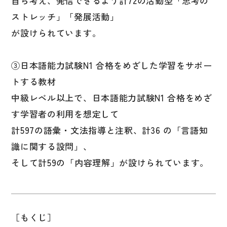
自ら考え、発信できるよう計72の活動型「思考の
文章・談話・表現
ストレッチ」「発展活動」
文法
が設けられています。
表記
言語学
③日本語能力試験N1 合格をめざした学習をサポー
試験対策
トする教材
中級レベル以上で、日本語能力試験N1 合格をめざ
日本語教育事情
す学習者の利用を想定して
異文化間コミュニケーション
計597の語彙・文法指導と注釈、計36 の「言語知
多言語社会・言語政策
識に関する設問」、
言語の諸相
そして計59の「内容理解」が設けられています。
アカデミック・スキル
定期刊行物
［もくじ］