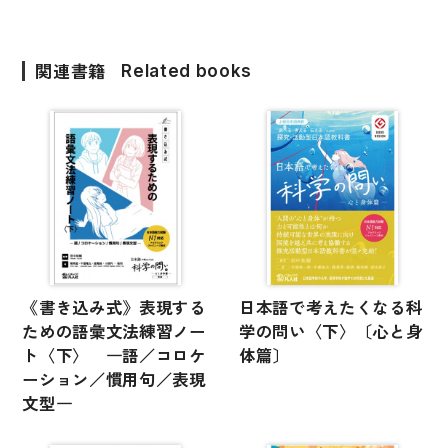
関連書籍
Related books
《書き込み式》表現する
日本語で考えたくなる科
ための語彙文法練習ノー
学の問い〈下〉〔心と身
ト〈下〉 ―語／コロケ
体篇〕
ーション／慣用句／表現
文型―