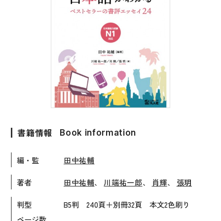
子ども向け
著作権について
文法
原稿・企画の持ち込みについて
読解
正誤表
発音・聴解
その他の質問
作文
会話
わたしたちについて
語彙・表現
書籍情報
Book information
表記（かな・漢字）
お問い合わせ
編・監
田中祐輔
練習問題
日本語能力試験対策
書店様向け
著者
田中祐輔
、
川端祐一郎
、
肖輝
、
張玥
日本留学試験対策
判型
B5判 240頁＋別冊32頁 本文2色刷り
各種試験対策
ページ数