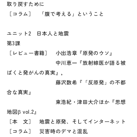
取り戻すために
［コラム］ 「腹で考える」ということ
ユニット2 日本人と地震
第3課
［レビュー書籍］ 小出浩章『原発のウソ』
中川恵一『放射線医が語る被
ばくと発がんの真実』,
藤沢数希『「反原発」の不都
合な真実』
東浩紀・津田大介ほか『思想
地図β vol.2』
［本 文］ 地震と原発、そしてインターネット
［コラム］ 災害時のデマと混乱