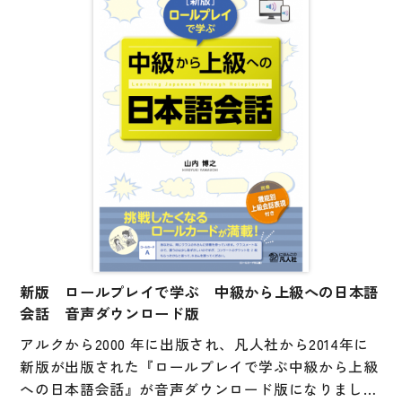
＜３つの柱＞
大学入試対策
・何ができるかが明確になっている
・漢字の接触場面から学ぶ
学校情報
・漢字学習ストラテジーを身につける
日本語学習関連副読本
日本事情
定期刊行物
視聴覚・補助教材
ビデオ・ＤＶＤ
コンピューター
新版 ロールプレイで学ぶ 中級から上級への日本語
カセットテープ・ＣＤ
会話 音声ダウンロード版
カード・ゲーム・絵教材
アルクから2000 年に出版され、凡人社から2014年に
新版が出版された『ロールプレイで学ぶ中級から上級
絵本・子ども向け補助
への日本語会話』が音声ダウンロード版になりまし