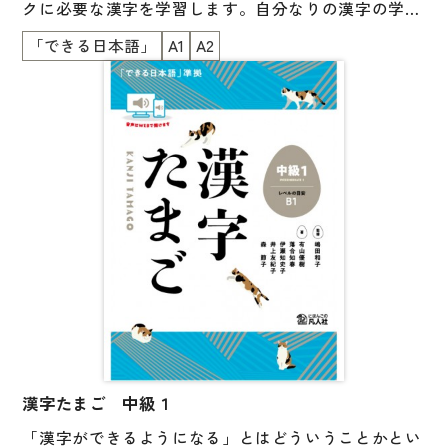
クに必要な漢字を学習します。自分なりの漢字の学び
方を身につけられる工夫が随所にあるのも特長です。
「できる日本語」
A1
A2
学習した漢字は、実際の場面に近い状況で、必要な情
報を読み取ったり、漢字で書いたりする練習をし、力
を試します。「身近にある漢字が『わかる』『でき
る』」という実感が得られます。『できる日本語』準
拠。初級、初中級でN4、N5 の漢字をカバーします。
漢字たまご 中級１
「漢字ができるようになる」とはどういうことかとい