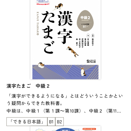
子ども向け
著作権について
文法
原稿・企画の持ち込みについて
読解
正誤表
発音・聴解
その他の質問
作文
会話
わたしたちについて
語彙・表現
表記（かな・漢字）
漢字たまご 中級２
お問い合わせ
「漢字ができるようになる」とはどういうことかとい
練習問題
う疑問からできた教科書。
日本語能力試験対策
書店様向け
中級は、中級１（第１課～第10課）、中級２（第11課
日本留学試験対策
～第20課）の２分冊となっています。
「できる日本語」
B1
B2
各種試験対策