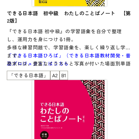
文章・談話・表現
できる日本語 初中級 わたしのことばノート 【第
文法
2版】
表記
『できる日本語 初中級』の学習語彙を自分で整理
言語学
し、運用力を身につける1冊。
多様な練習問題で、学習語彙を、楽しく繰り返し学べ
試験対策
ます。
「できる日本語ひろば」（できる日本語教材開発・普
日本語教育事情
巻末には、豊富なイラストと写真が付いた場面別単語
及プロジェクト）はこちら
異文化間コミュニケーション
集「もっと覚えたい人のために」を掲載。
「できる日本語」
A2
B1
工夫次第でさまざまな使い方ができます。
多言語社会・言語政策
言語の諸相
本書は、話題や場面で課が構成されているので、他の
教科書を使用している方にも使いやすくなっていま
アカデミック・スキル
す。
定期刊行物