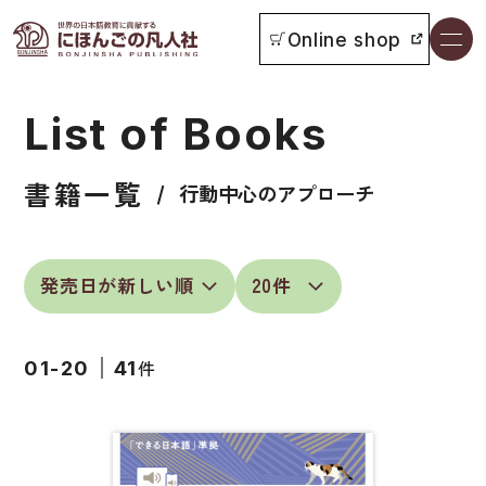
Online shop
書籍一覧
List of Books
本をさがす
書籍一覧
お知らせ
行動中心のアプローチ
イベント
日本語学習者用教科書
よくあるご質問
総合教科書
件
01-20
41
付属物の使い方について
ビジネスパーソン・研修生向け
教科書採用について
短期滞在者向け
書籍の内容について
留学生向け専門分野