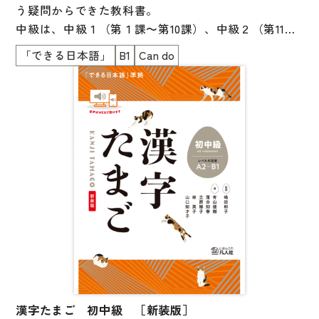
う疑問からできた教科書。
中級は、中級１（第１課～第10課）、中級２（第11課
～第20課）の２分冊となっています。
「できる日本語」
B1
Can do
＜３つの柱＞
・何ができるかが明確になっている
・漢字の接触場面から学ぶ
・漢字学習ストラテジーを身につける
漢字たまご 初中級 ［新装版］