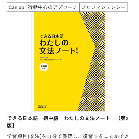
図表
た。
Can do
行動中心のアプローチ
プロフィシェンシー
辞典
まずタスクを与え、その後で文型・語彙を教える「タ
スク先行型」の教育を具現化した本書は、今もなお、
日本語学習辞典
学習者はもちろん、教師にも刺激的な一冊です。
別冊には、「復習しよう！」「練習しよう！」の解答
漢字字典（辞典）
例と、「機能別上級会話表現」を付けたほか、「復習
英語辞典
しよう！」の会話文の音声を収録。
ロールプレイで話し、「復習しよう！」で聞き、「練
韓国語辞典
習しよう！」で書いて覚えることができます。
スペイン語辞典
中国語辞典
＊本書はCD付きの版（978-4-89358-880-7）と同じ内
容です。重複購入にご注意ください。
ドイツ語辞典
ポルトガル語辞典
できる日本語 初中級 わたしの文法ノート 【第2
ロシア語辞典
版】
各国語辞典
学習項目(文法)を自分で整理し、復習することができ