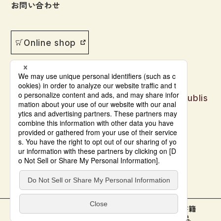
お問い合わせ
Online shop
Japanese language learning materials publis
hed by Bonjinsha
© Bonjinsha Co., LTD. All Rights Reserved.
本をさがす
教材サポート
電子書籍