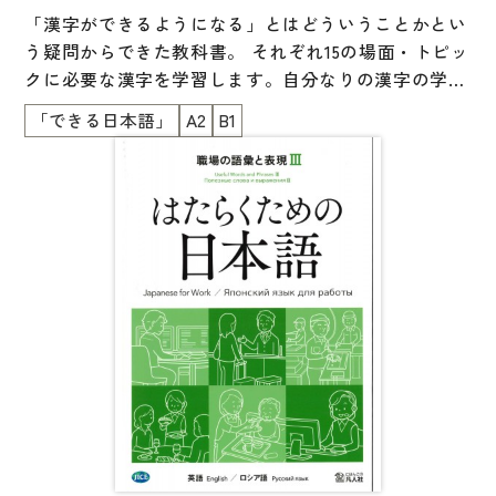
「漢字ができるようになる」とはどういうことかとい
う疑問からできた教科書。 それぞれ15の場面・トピッ
クに必要な漢字を学習します。自分なりの漢字の学び
方を身につけられる工夫が随所にあるのも特長です。
「できる日本語」
A2
B1
学習した漢字は、実際の場面に近い状況で、必要な情
報を読み取ったり、漢字で書いたりする練習をし、力
を試します。 「身近にある漢字が『わかる』『でき
る』」という実感が得られます。『できる日本語』準
拠。初級、初中級でN4、N5の漢字をカバーします。