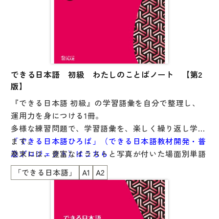
できる日本語 初級 わたしのことばノート 【第2
版】
『できる日本語 初級』の学習語彙を自分で整理し、
運用力を身につける1冊。
多様な練習問題で、学習語彙を、楽しく繰り返し学べ
ます。
「できる日本語ひろば」（できる日本語教材開発・普
巻末には、豊富なイラストと写真が付いた場面別単語
及プロジェクト）はこちら
集「もっと覚えたい人のために」を掲載。
「できる日本語」
A1
A2
工夫次第でさまざまな使い方ができます。
本書は、話題や場面で課が構成されているので、他の
教科書を使用している方にも使いやすくなっていま