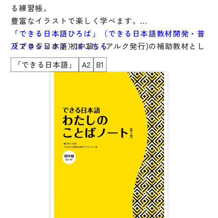
る練習帳。
国語辞典
豊富なイラストで楽しく学べます。
漢字・漢和辞典
「できる日本語ひろば」（できる日本語教材開発・普
『できる日本語 初中級』(アルク発行)の補助教材とし
及プロジェクト）はこちら
語学・文法辞典
て開発されましたが、
「できる日本語」
A2
B1
表現・用字用語辞典
他の教科書を使用している方にもおススメです。
比較文化辞典
教師用参考書
日本語教授法
教室活動参考書
日本語概説
音声・音韻
語彙・意味