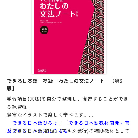
す。
できる日本語 初級 わたしの文法ノート 【第2
版】
学習項目(文法)を自分で整理し、復習することができ
る練習帳。
豊富なイラストで楽しく学べます。
「できる日本語ひろば」（できる日本語教材開発・普
『できる日本語 初級』(アルク発行)の補助教材として
及プロジェクト）はこちら