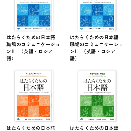
文章・談話・表現
文法
表記
言語学
はたらくための日本語
はたらくための日本語
職場のコミュニケーショ
職場のコミュニケーショ
試験対策
ンⅡ （英語・ロシア
ンⅠ （英語・ロシア
日本語教育事情
語）
語）
異文化間コミュニケーション
多言語社会・言語政策
言語の諸相
アカデミック・スキル
定期刊行物
はたらくための日本語
はたらくための日本語