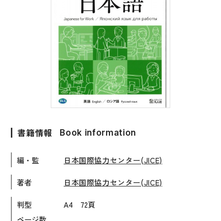
子ども向け
著作権について
文法
原稿・企画の持ち込みについて
読解
正誤表
発音・聴解
その他の質問
作文
会話
わたしたちについて
語彙・表現
書籍情報
Book information
表記（かな・漢字）
お問い合わせ
編・監
日本国際協力センター(JICE)
練習問題
日本語能力試験対策
書店様向け
著者
日本国際協力センター(JICE)
日本留学試験対策
判型
A4 72頁
各種試験対策
ページ数