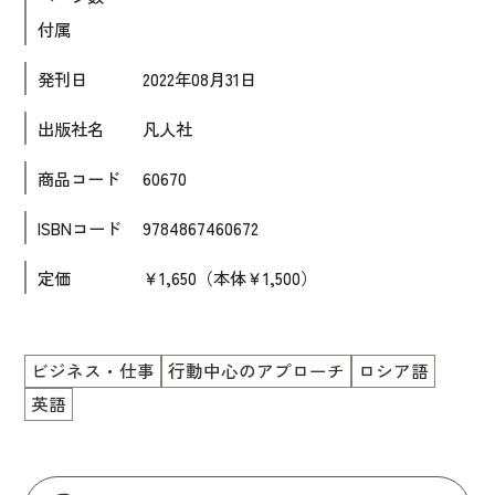
付属
大学入試対策
学校情報
発刊日
2022年08月31日
日本語学習関連副読本
出版社名
凡人社
日本事情
商品コード
60670
定期刊行物
ISBNコード
9784867460672
視聴覚・補助教材
定価
￥1,650（本体￥1,500）
ビデオ・ＤＶＤ
コンピューター
ビジネス・仕事
行動中心のアプローチ
ロシア語
カセットテープ・ＣＤ
英語
カード・ゲーム・絵教材
絵本・子ども向け補助