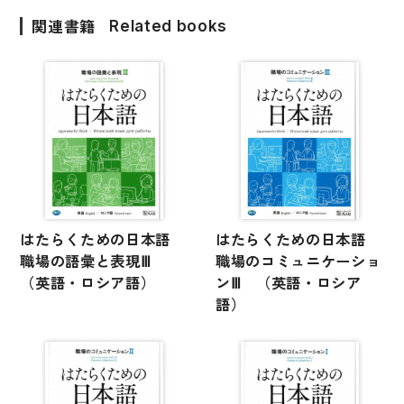
国語辞典
関連書籍
Related books
漢字・漢和辞典
語学・文法辞典
表現・用字用語辞典
比較文化辞典
教師用参考書
はたらくための日本語
はたらくための日本語
日本語教授法
職場の語彙と表現Ⅲ
職場のコミュニケーショ
教室活動参考書
（英語・ロシア語）
ンⅢ （英語・ロシア
語）
日本語概説
音声・音韻
語彙・意味