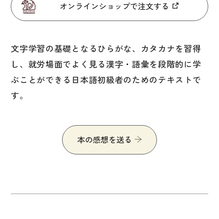
図表
オンラインショップで注文する
辞典
文字学習の基礎となるひらがな、カタカナを習得
日本語学習辞典
し、就労場面でよく見る漢字・語彙を段階的に学
漢字字典（辞典）
ぶことができる日本語初級者のためのテキストで
英語辞典
す。
韓国語辞典
スペイン語辞典
本の感想を送る
中国語辞典
ドイツ語辞典
ポルトガル語辞典
ロシア語辞典
各国語辞典