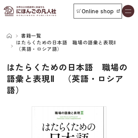
Online shop
書籍一覧
本をさがす
書籍一覧
はたらくための日本語 職場の語彙と表現Ⅱ
（英語・ロシア語）
お知らせ
はたらくための日本語 職場の
イベント
語彙と表現Ⅱ （英語・ロシア
日本語学習者用教科書
語）
よくあるご質問
総合教科書
付属物の使い方について
ビジネスパーソン・研修生向け
教科書採用について
短期滞在者向け
書籍の内容について
留学生向け専門分野