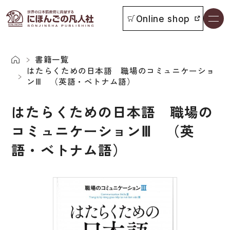
Online shop
書籍一覧
本をさがす
書籍一覧
はたらくための日本語 職場のコミュニケーショ
ンⅢ （英語・ベトナム語）
お知らせ
はたらくための日本語 職場の
イベント
コミュニケーションⅢ （英
日本語学習者用教科書
語・ベトナム語）
よくあるご質問
総合教科書
付属物の使い方について
ビジネスパーソン・研修生向け
教科書採用について
短期滞在者向け
書籍の内容について
留学生向け専門分野