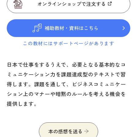
図表
オンラインショップで注文する
辞典
補助教材・資料はこちら
日本語学習辞典
この教材にはサポートページがあります
漢字字典（辞典）
英語辞典
日本で仕事をするうえで、必要となる基本的なコ
韓国語辞典
ミュニケーション力を課題達成型のテキストで習
スペイン語辞典
得します。課題を通して、ビジネスコミュニケー
中国語辞典
ション上のマナーや暗黙のルールを考える機会を
ドイツ語辞典
提供します。
ポルトガル語辞典
ロシア語辞典
本の感想を送る
各国語辞典