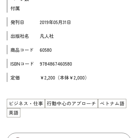
付属
大学入試対策
学校情報
発刊日
2019年05月31日
日本語学習関連副読本
出版社名
凡人社
日本事情
商品コード
60580
定期刊行物
ISBNコード
9784867460580
視聴覚・補助教材
定価
￥2,200（本体￥2,000）
ビデオ・ＤＶＤ
コンピューター
ビジネス・仕事
行動中心のアプローチ
ベトナム語
カセットテープ・ＣＤ
英語
カード・ゲーム・絵教材
絵本・子ども向け補助