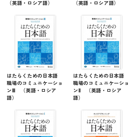
文章・談話・表現
（英語・ロシア語）
（英語・ロシア語）
文法
表記
言語学
試験対策
日本語教育事情
異文化間コミュニケーション
はたらくための日本語
はたらくための日本語
多言語社会・言語政策
職場のコミュニケーショ
職場のコミュニケーショ
ンⅢ （英語・ロシア
ンⅡ （英語・ロシア
言語の諸相
語）
語）
アカデミック・スキル
定期刊行物