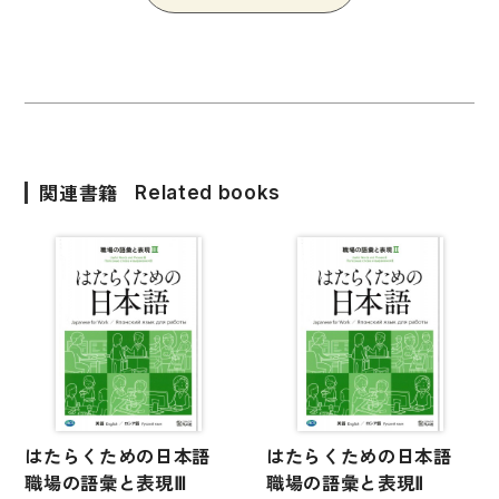
国語辞典
漢字・漢和辞典
語学・文法辞典
表現・用字用語辞典
関連書籍
Related books
比較文化辞典
教師用参考書
日本語教授法
教室活動参考書
日本語概説
音声・音韻
はたらくための日本語
はたらくための日本語
語彙・意味
職場の語彙と表現Ⅲ
職場の語彙と表現Ⅱ