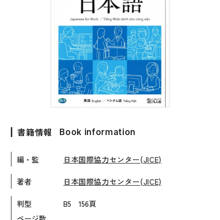
子ども向け
著作権について
文法
原稿・企画の持ち込みについて
読解
正誤表
発音・聴解
その他の質問
作文
会話
わたしたちについて
語彙・表現
書籍情報
Book information
表記（かな・漢字）
お問い合わせ
編・監
日本国際協力センター(JICE)
練習問題
日本語能力試験対策
書店様向け
著者
日本国際協力センター(JICE)
日本留学試験対策
判型
B5 156頁
各種試験対策
ページ数