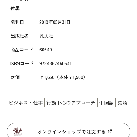
付属
大学入試対策
学校情報
発刊日
2019年05月31日
日本語学習関連副読本
出版社名
凡人社
日本事情
商品コード
60640
定期刊行物
ISBNコード
9784867460641
視聴覚・補助教材
定価
￥1,650（本体￥1,500）
ビデオ・ＤＶＤ
コンピューター
ビジネス・仕事
行動中心のアプローチ
中国語
英語
カセットテープ・ＣＤ
カード・ゲーム・絵教材
絵本・子ども向け補助
オンラインショップで注文する