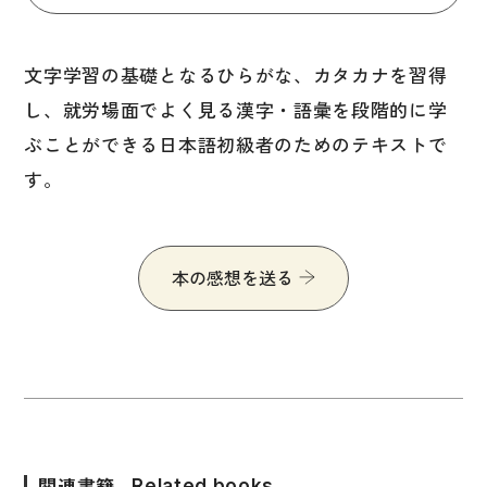
図表
辞典
文字学習の基礎となるひらがな、カタカナを習得
し、就労場面でよく見る漢字・語彙を段階的に学
日本語学習辞典
ぶことができる日本語初級者のためのテキストで
漢字字典（辞典）
す。
英語辞典
韓国語辞典
スペイン語辞典
本の感想を送る
中国語辞典
ドイツ語辞典
ポルトガル語辞典
ロシア語辞典
各国語辞典
関連書籍
Related books