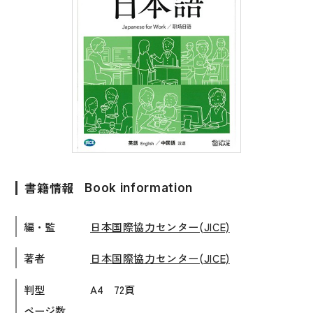
子ども向け
著作権について
文法
原稿・企画の持ち込みについて
読解
正誤表
発音・聴解
その他の質問
作文
会話
わたしたちについて
語彙・表現
書籍情報
Book information
表記（かな・漢字）
お問い合わせ
編・監
日本国際協力センター(JICE)
練習問題
日本語能力試験対策
書店様向け
著者
日本国際協力センター(JICE)
日本留学試験対策
判型
A4 72頁
各種試験対策
ページ数