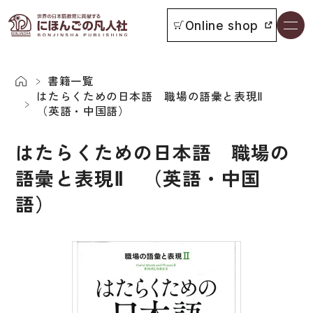
Online shop
書籍一覧
本をさがす
書籍一覧
はたらくための日本語 職場の語彙と表現Ⅱ
（英語・中国語）
お知らせ
はたらくための日本語 職場の
イベント
語彙と表現Ⅱ （英語・中国
日本語学習者用教科書
語）
よくあるご質問
総合教科書
付属物の使い方について
ビジネスパーソン・研修生向け
教科書採用について
短期滞在者向け
書籍の内容について
留学生向け専門分野