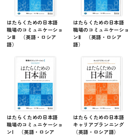
文章・談話・表現
文法
はたらくための日本語
はたらくための日本語
表記
職場のコミュニケーショ
職場のコミュニケーショ
言語学
ンⅢ （英語・ロシア
ンⅡ （英語・ロシア
語）
語）
試験対策
日本語教育事情
異文化間コミュニケーション
多言語社会・言語政策
言語の諸相
アカデミック・スキル
定期刊行物
はたらくための日本語
はたらくための日本語
職場のコミュニケーショ
キャリアプランニング
ンⅠ （英語・ロシア
（英語・ロシア語）