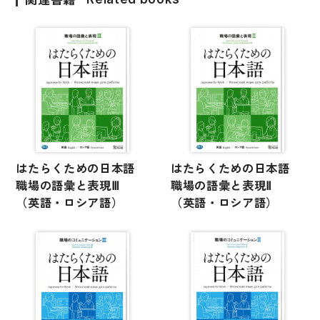
国語辞典
漢字・漢和辞典
語学・文法辞典
表現・用字用語辞典
比較文化辞典
教師用参考書
はたらくための日本語
はたらくための日本語
職場の語彙と表現Ⅲ
職場の語彙と表現Ⅱ
日本語教授法
（英語・ロシア語）
（英語・ロシア語）
教室活動参考書
日本語概説
音声・音韻
語彙・意味