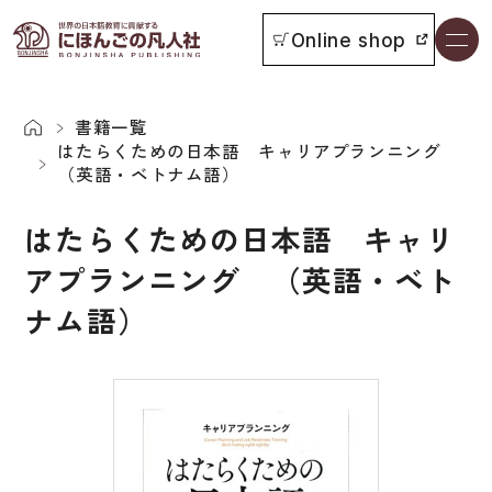
Online shop
書籍一覧
本をさがす
書籍一覧
はたらくための日本語 キャリアプランニング
（英語・ベトナム語）
お知らせ
はたらくための日本語 キャリ
イベント
アプランニング （英語・ベト
日本語学習者用教科書
ナム語）
よくあるご質問
総合教科書
付属物の使い方について
ビジネスパーソン・研修生向け
教科書採用について
短期滞在者向け
書籍の内容について
留学生向け専門分野