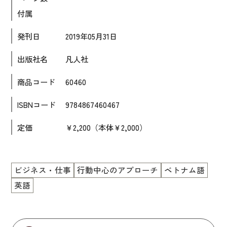
付属
大学入試対策
学校情報
発刊日
2019年05月31日
日本語学習関連副読本
出版社名
凡人社
日本事情
商品コード
60460
定期刊行物
ISBNコード
9784867460467
視聴覚・補助教材
定価
￥2,200（本体￥2,000）
ビデオ・ＤＶＤ
コンピューター
ビジネス・仕事
行動中心のアプローチ
ベトナム語
カセットテープ・ＣＤ
英語
カード・ゲーム・絵教材
絵本・子ども向け補助