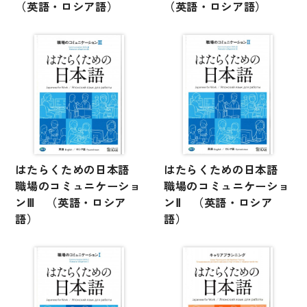
文章・談話・表現
（英語・ロシア語）
（英語・ロシア語）
文法
表記
言語学
試験対策
日本語教育事情
異文化間コミュニケーション
はたらくための日本語
はたらくための日本語
多言語社会・言語政策
職場のコミュニケーショ
職場のコミュニケーショ
ンⅢ （英語・ロシア
ンⅡ （英語・ロシア
言語の諸相
語）
語）
アカデミック・スキル
定期刊行物