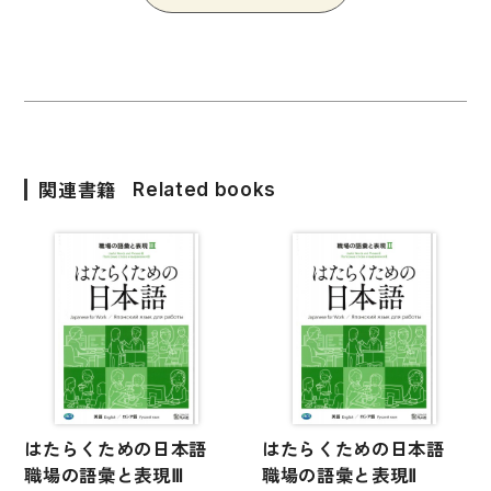
国語辞典
漢字・漢和辞典
語学・文法辞典
表現・用字用語辞典
関連書籍
Related books
比較文化辞典
教師用参考書
日本語教授法
教室活動参考書
日本語概説
音声・音韻
はたらくための日本語
はたらくための日本語
語彙・意味
職場の語彙と表現Ⅲ
職場の語彙と表現Ⅱ