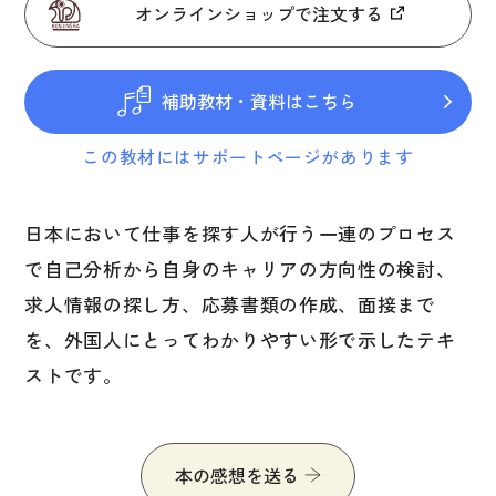
図表
オンラインショップで注文する
辞典
補助教材・資料はこちら
日本語学習辞典
この教材にはサポートページがあります
漢字字典（辞典）
英語辞典
日本において仕事を探す人が行う一連のプロセス
韓国語辞典
で自己分析から自身のキャリアの方向性の検討、
スペイン語辞典
求人情報の探し方、応募書類の作成、面接まで
中国語辞典
を、外国人にとってわかりやすい形で示したテキ
ドイツ語辞典
ストです。
ポルトガル語辞典
ロシア語辞典
本の感想を送る
各国語辞典