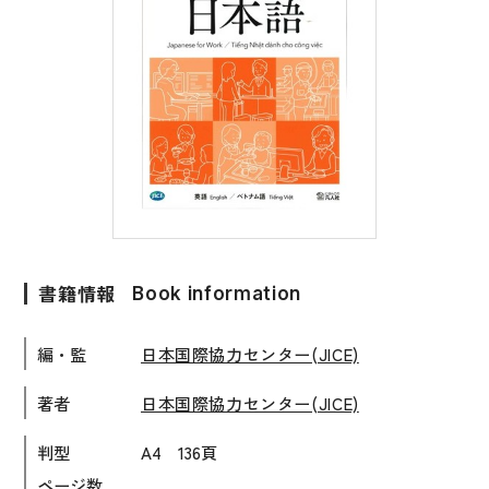
子ども向け
著作権について
文法
原稿・企画の持ち込みについて
読解
正誤表
発音・聴解
その他の質問
作文
会話
わたしたちについて
語彙・表現
書籍情報
Book information
表記（かな・漢字）
お問い合わせ
編・監
日本国際協力センター(JICE)
練習問題
日本語能力試験対策
書店様向け
著者
日本国際協力センター(JICE)
日本留学試験対策
判型
A4 136頁
各種試験対策
ページ数