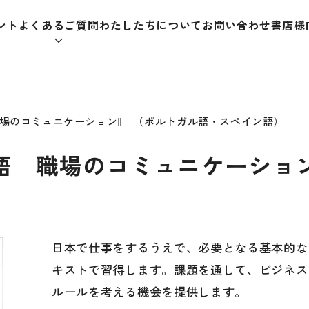
ント
よくあるご質問
わたしたちについて
お問い合わせ
書店様
本をさがす
場のコミュニケーションⅡ （ポルトガル語・スペイン語）
語 職場のコミュニケーショ
助教材
辞典
教師
日本語学習辞典
日本語
日本で仕事をするうえで、必要となる基本的な
キストで習得します。課題を通して、ビジネス
漢字字典（辞典）
教室活
ルールを考える機会を提供します。
・ＣＤ
英語辞典
日本語