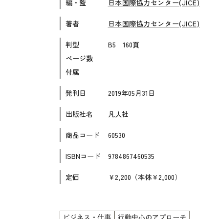
編・監
日本国際協力センター(JICE)
各種試験対策
著者
日本国際協力センター(JICE)
大学入試対策
学校情報
判型
B5 160頁
ページ数
日本語学習関連副読本
付属
日本事情
発刊日
2019年05月31日
定期刊行物
出版社名
凡人社
商品コード
60530
ISBNコード
9784867460535
定価
￥2,200（本体￥2,000）
ビジネス・仕事
行動中心のアプローチ