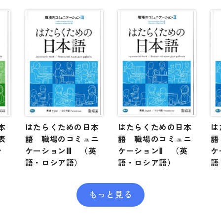
本
はたらくための日本
はたらくための日本
は
表
語 職場のコミュニ
語 職場のコミュニ
語
シ
ケーションⅢ （英
ケーションⅡ （英
ケ
語・ロシア語）
語・ロシア語）
語
もっと見る