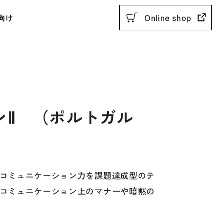
向け
Online shop
ンⅡ （ポルトガル
用参考書
教授法
コミュニケーション力を課題達成型のテ
コミュニケーション上のマナーや暗黙の
動参考書
概説