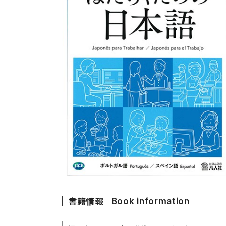
留学生向け専門分野
カード・ゲーム
子ども向け
絵本・子ども向
文法
図表
読解
発音・聴解
作文
会話
語彙・表現
表記（かな・漢字）
練習問題
日本語能力試験対策
書籍情報
Book information
日本留学試験対策