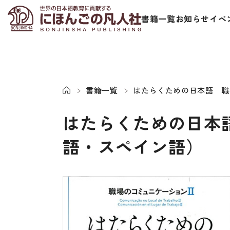
書籍一覧
お知らせ
イベ
書籍一覧
はたらくための日本語 職
はたらくための日本
語・スペイン語）
日本語学習者用教科書
視聴覚・補
総合教科書
ビデオ・ＤＶＤ
ビジネスパーソン・研修生向け
コンピューター
短期滞在者向け
カセットテープ