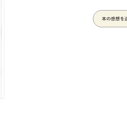
・絵教材
韓国語辞典
音声・
け補助
スペイン語辞典
語彙・
本の感想を
中国語辞典
文章・
ドイツ語辞典
文法
ポルトガル語辞典
表記
ロシア語辞典
言語学
各国語辞典
試験対
国語辞典
日本語
漢字・漢和辞典
異文化
語学・文法辞典
多言語
表現・用字用語辞典
言語の
比較文化辞典
アカデ