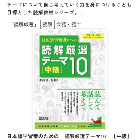
テーマについて自ら考えていく力を身につけることも
国語辞典
目標とした読解教材シリーズ。
漢字・漢和辞典
「読解厳選」
読解
会話・話す
初中級編は3部構成。
語学・文法辞典
表現・用字用語辞典
第1部は、日本の社会や文化にはばひろく触れられる2
5の読み物を掲載。
比較文化辞典
文章の理解確認をし、さらに、テーマについて考えた
教師用参考書
り、話したりします。
日本語教授法
第2部は、5つの昔話・伝記を収録。
やや長めの文章に挑戦し、登場人物の心情や物語のメ
教室活動参考書
ッセージを読み取ります。
日本語概説
第3部では、4コマ漫画・クロスワードパズル・詩など
音声・音韻
に挑戦します。
語彙・意味
日本語学習者のための 読解厳選テーマ10 ［中級］