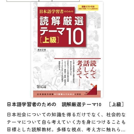
とコラムを掲載。「文章を読む」「自分の考えをまと
め、話す」「他者の考えを聞く」というプロセスの中
大学入試対策
で、より広い視野を獲得し、主体的に考える力を養い
学校情報
ます。＜英・中・ベトナム語の語彙リスト付き＞
日本語学習関連副読本
日本事情
定期刊行物
視聴覚・補助教材
ビデオ・ＤＶＤ
コンピューター
カセットテープ・ＣＤ
日本語学習者のための 読解厳選テーマ10 ［上級］
日本社会についての知識を得るだけでなく、社会的な
カード・ゲーム・絵教材
テーマについて自ら考えていく力を身につけることも
絵本・子ども向け補助
目標とした読解教材。多様な視点、考え方に触れられ