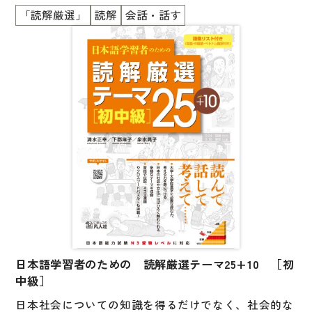
図表
るように、１つのテーマにつき、2つの読み物とコラ
「読解厳選」
読解
会話・話す
ムを掲載。「文章を読む」「自分の考えをまとめ、話
辞典
す」「他者の考えを聞く」というプロセスの中で、よ
り広い視野を獲得し、主体的に考える力を養います。
日本語学習辞典
大学・大学院への進学をめざす人にもおすすめです。
＜別冊：英語・中国語・ベトナム語の語彙リスト付き
漢字字典（辞典）
＞
英語辞典
韓国語辞典
スペイン語辞典
中国語辞典
ドイツ語辞典
ポルトガル語辞典
日本語学習者のための 読解厳選テーマ25+10 ［初
ロシア語辞典
中級］
各国語辞典
日本社会についての知識を得るだけでなく、社会的な