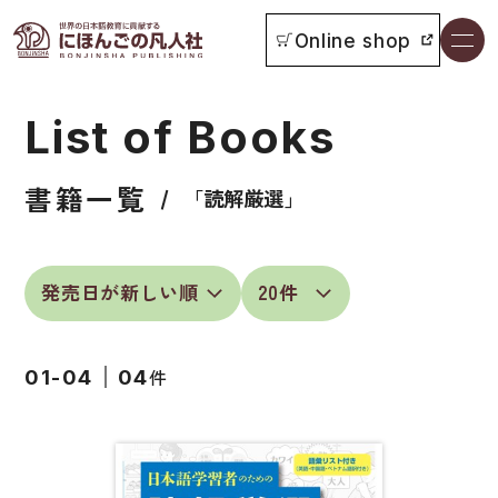
Online shop
書籍一覧
List of Books
本をさがす
書籍一覧
お知らせ
「読解厳選」
イベント
日本語学習者用教科書
よくあるご質問
総合教科書
件
01-04
04
付属物の使い方について
ビジネスパーソン・研修生向け
教科書採用について
短期滞在者向け
書籍の内容について
留学生向け専門分野