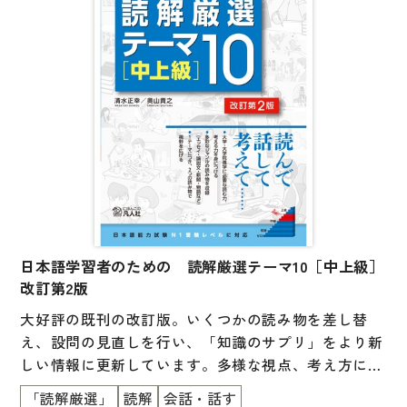
子ども向け
著作権について
文法
原稿・企画の持ち込みについて
読解
正誤表
発音・聴解
その他の質問
作文
会話
わたしたちについて
語彙・表現
表記（かな・漢字）
日本語学習者のための 読解厳選テーマ10［中上級］
お問い合わせ
改訂第2版
練習問題
大好評の既刊の改訂版。いくつかの読み物を差し替
日本語能力試験対策
書店様向け
え、設問の見直しを行い、「知識のサプリ」をより新
しい情報に更新しています。多様な視点、考え方に触
日本留学試験対策
れられるように、１つのテーマにつき、2つの読み物
「読解厳選」
読解
会話・話す
各種試験対策