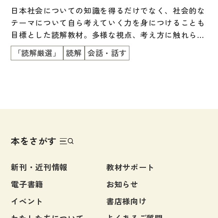
＜別冊：英語・中国語・ベトナム語の語彙リスト付き
文章・談話・表現
日本社会についての知識を得るだけでなく、社会的な
＞
文法
テーマについて自ら考えていく力を身につけることも
目標とした読解教材。多様な視点、考え方に触れられ
表記
るように、１つのテーマにつき、2つの読み物とコラ
「読解厳選」
読解
会話・話す
言語学
ムを掲載。「文章を読む」「自分の考えをまとめ、話
す」「他者の考えを聞く」というプロセスの中で、よ
試験対策
り広い視野を獲得し、主体的に考える力を養います。
日本語教育事情
エッセイや新聞記事、物語など多彩な文章を掲載。大
学・大学院への進学をめざす人にもおすすめです。
異文化間コミュニケーション
＜別冊：英語・中国語・ベトナム語の語彙リスト付き
多言語社会・言語政策
＞
本をさがす
言語の諸相
アカデミック・スキル
新刊・近刊情報
教材サポート
定期刊行物
電子書籍
お知らせ
イベント
書店様向け