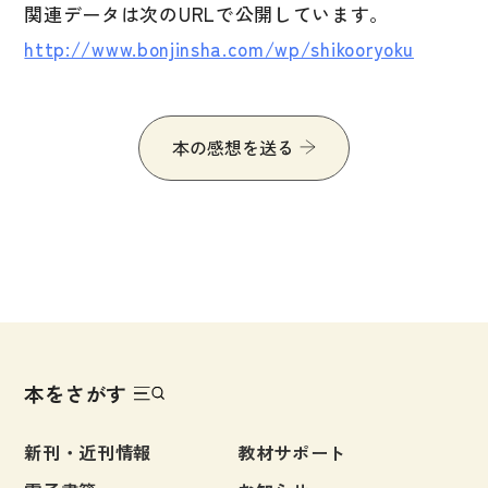
文章・談話・表現
関連データは次のURLで公開しています。
http://www.bonjinsha.com/wp/shikooryoku
文法
表記
言語学
本の感想を送る
試験対策
日本語教育事情
異文化間コミュニケーション
多言語社会・言語政策
言語の諸相
アカデミック・スキル
本をさがす
定期刊行物
新刊・近刊情報
教材サポート