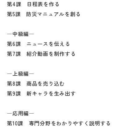
第4課 日程表を作る
国語辞典
第5課 防災マニュアルを創る
漢字・漢和辞典
語学・文法辞典
―中級編―
表現・用字用語辞典
第6課 ニュースを伝える
第7課 紹介動画を制作する
比較文化辞典
教師用参考書
―上級編―
第8課 商品を売り込む
日本語教授法
第9課 新キャラを生み出す
教室活動参考書
日本語概説
―応用編―
音声・音韻
第10課 専門分野をわかりやすく説明する
語彙・意味