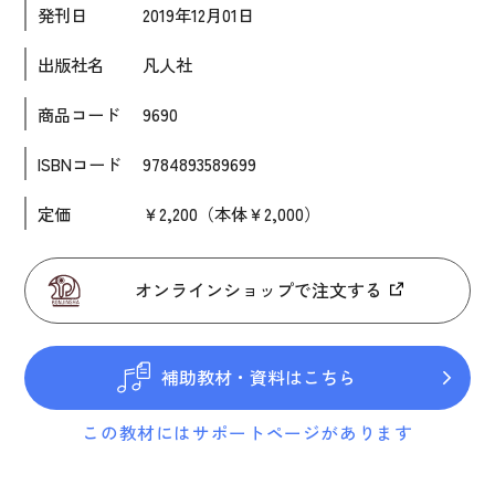
発刊日
2019年12月01日
大学入試対策
出版社名
凡人社
学校情報
商品コード
9690
日本語学習関連副読本
日本事情
ISBNコード
9784893589699
定期刊行物
定価
￥2,200（本体￥2,000）
視聴覚・補助教材
オンラインショップで注文する
ビデオ・ＤＶＤ
コンピューター
補助教材・資料はこちら
カセットテープ・ＣＤ
カード・ゲーム・絵教材
この教材にはサポートページがあります
絵本・子ども向け補助