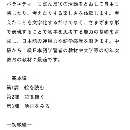
図表
バラエティーに富んだ10の活動をとおして自由に
感じたり、考えたりする楽しさを体験します。考
辞典
えたことを文字化するだけでなく、さまざまな形
日本語学習辞典
で表現することで物事を思考する能力の基礎を育
成し、日本語の運用力や語学感覚を磨きます。中
漢字字典（辞典）
級から上級日本語学習者の教材や大学等の初年次
英語辞典
教育の教材に最適です。
韓国語辞典
スペイン語辞典
―基本編―
中国語辞典
第1課 絵を読む
ドイツ語辞典
第2課 詩を描く
第3課 映画をみる
ポルトガル語辞典
ロシア語辞典
―初級編―
各国語辞典