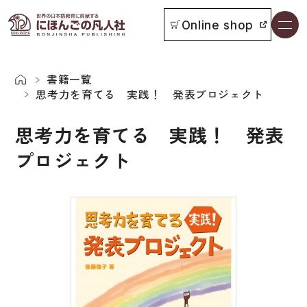
Online shop
書籍一覧
本をさがす
書籍一覧
思考力を育てる 実践！ 発表プロジェクト
お知らせ
思考力を育てる 実践！ 発表
プロジェクト
イベント
日本語学習者用教科書
よくあるご質問
総合教科書
付属物の使い方について
ビジネスパーソン・研修生向け
教科書採用について
短期滞在者向け
書籍の内容について
留学生向け専門分野