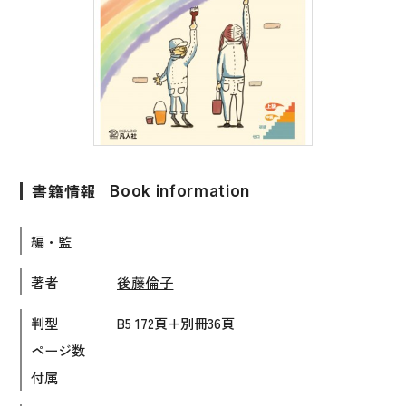
子ども向け
著作権について
文法
原稿・企画の持ち込みについて
読解
正誤表
発音・聴解
その他の質問
作文
書籍情報
Book information
会話
わたしたちについて
語彙・表現
編・監
表記（かな・漢字）
お問い合わせ
著者
後藤倫子
練習問題
判型
B5 172頁+別冊36頁
日本語能力試験対策
書店様向け
ページ数
日本留学試験対策
付属
各種試験対策