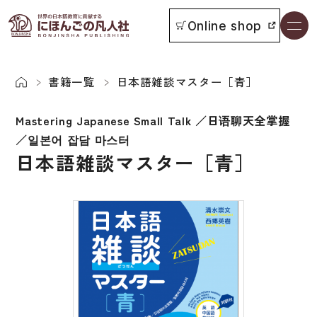
Online shop
書籍一覧
本をさがす
書籍一覧
日本語雑談マスター［青］
Mastering Japanese Small Talk ／日语聊天全掌握
お知らせ
／일본어 잡담 마스터
日本語雑談マスター［青］
イベント
日本語学習者用教科書
よくあるご質問
総合教科書
付属物の使い方について
ビジネスパーソン・研修生向け
教科書採用について
短期滞在者向け
書籍の内容について
留学生向け専門分野