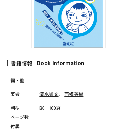
子ども向け
著作権について
文法
原稿・企画の持ち込みについて
読解
正誤表
発音・聴解
その他の質問
作文
書籍情報
Book information
会話
わたしたちについて
語彙・表現
編・監
表記（かな・漢字）
お問い合わせ
著者
清水崇文
、
西郷英樹
練習問題
判型
B6 160頁
日本語能力試験対策
書店様向け
ページ数
日本留学試験対策
付属
各種試験対策