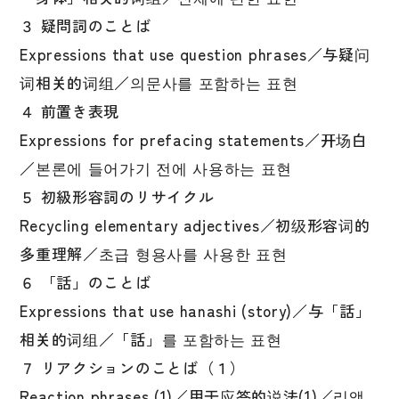
３ 疑問詞のことば
Expressions that use question phrases／与疑问
词相关的词组／의문사를 포함하는 표현
４ 前置き表現
Expressions for prefacing statements／开场白
／본론에 들어가기 전에 사용하는 표현
５ 初級形容詞のリサイクル
Recycling elementary adjectives／初级形容词的
多重理解／초급 형용사를 사용한 표현
６ 「話」のことば
Expressions that use hanashi (story)／与「話」
相关的词组／「話」를 포함하는 표현
７ リアクションのことば（１）
Reaction phrases (1)／用于应答的说法(1)／리액