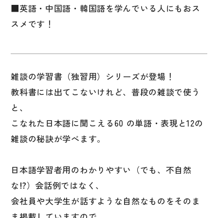
■英語・中国語・韓国語を学んでいる人にもおス
国語辞典
スメです！
漢字・漢和辞典
語学・文法辞典
表現・用字用語辞典
雑談の学習書（独習用）シリーズが登場！
比較文化辞典
教科書には出てこないけれど、普段の雑談で使う
教師用参考書
と、
こなれた日本語に聞こえる60 の単語・表現と12の
日本語教授法
雑談の秘訣が学べます。
教室活動参考書
日本語概説
日本語学習者用のわかりやすい（でも、不自然
な⁉）会話例ではなく、
音声・音韻
会社員や大学生が話すような自然なものをそのま
語彙・意味
ま掲載していますので、