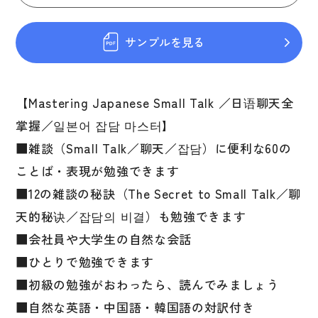
図表
辞典
サンプルを見る
日本語学習辞典
漢字字典（辞典）
【Mastering Japanese Small Talk ／日语聊天全
掌握／일본어 잡담 마스터】
英語辞典
■雑談（Small Talk／聊天／잡담）に便利な60の
韓国語辞典
ことば・表現が勉強できます
スペイン語辞典
■12の雑談の秘訣（The Secret to Small Talk／聊
中国語辞典
天的秘诀／잡담의 비결）も勉強できます
ドイツ語辞典
■会社員や大学生の自然な会話
ポルトガル語辞典
■ひとりで勉強できます
■初級の勉強がおわったら、読んでみましょう
ロシア語辞典
■自然な英語・中国語・韓国語の対訳付き
各国語辞典