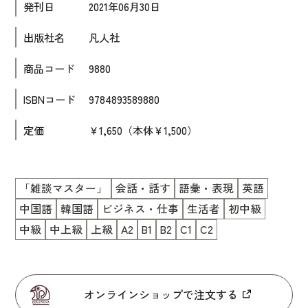
発刊日
2021年06月30日
大学入試対策
出版社名
凡人社
学校情報
商品コード
9880
日本語学習関連副読本
日本事情
ISBNコード
9784893589880
定期刊行物
定価
￥1,650（本体￥1,500）
視聴覚・補助教材
ビデオ・ＤＶＤ
「雑談マスター」
会話・話す
語彙・表現
英語
中国語
韓国語
ビジネス・仕事
生活者
初中級
コンピューター
中級
中上級
上級
A2
B1
B2
C1
C2
カセットテープ・ＣＤ
カード・ゲーム・絵教材
絵本・子ども向け補助
オンラインショップで注文する