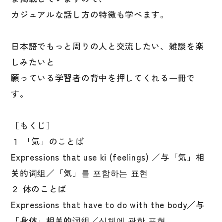
文章・談話・表現
カジュアルな話し方の特徴も学べます。
文法
表記
日本語でもっと周りの人と交流したい、雑談を楽
言語学
しみたいと
試験対策
願っている学習者の背中を押してくれる一冊で
す。
日本語教育事情
異文化間コミュニケーション
［もくじ］
多言語社会・言語政策
１ 「気」のことば
言語の諸相
Expressions that use ki (feelings) ／与「気」相
アカデミック・スキル
关的词组／「気」를 포함하는 표현
定期刊行物
２ 体のことば
Expressions that have to do with the body／与
「身体」相关的词组／신체에 관한 표현