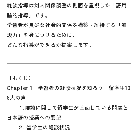
雑談指導は対人関係調整の側面を重視した「語用
国語辞典
論的指導」です。
漢字・漢和辞典
学習者が良好な社会的関係を構築・維持する「雑
語学・文法辞典
談力」を身につけるために、
表現・用字用語辞典
どんな指導ができるか提案します。
比較文化辞典
教師用参考書
【もくじ】
日本語教授法
Chapter 1 学習者の雑談状況を知ろう―留学生10
教室活動参考書
6人の声―
日本語概説
１.雑談に関して留学生が直面している問題と
日本語の授業への要望
音声・音韻
２. 留学生の雑談状況
語彙・意味