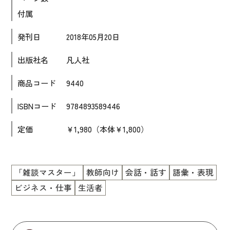
付属
大学入試対策
学校情報
発刊日
2018年05月20日
日本語学習関連副読本
出版社名
凡人社
日本事情
商品コード
9440
定期刊行物
ISBNコード
9784893589446
視聴覚・補助教材
定価
￥1,980（本体￥1,800）
ビデオ・ＤＶＤ
コンピューター
「雑談マスター」
教師向け
会話・話す
語彙・表現
カセットテープ・ＣＤ
ビジネス・仕事
生活者
カード・ゲーム・絵教材
絵本・子ども向け補助