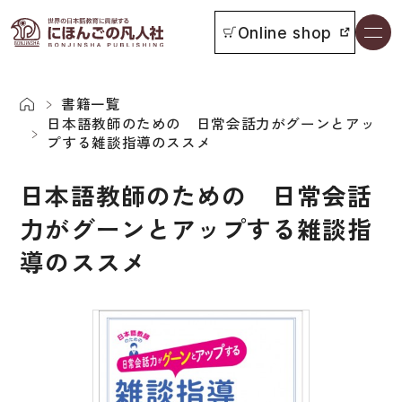
Online shop
書籍一覧
本をさがす
書籍一覧
日本語教師のための 日常会話力がグーンとアッ
プする雑談指導のススメ
お知らせ
日本語教師のための 日常会話
イベント
力がグーンとアップする雑談指
日本語学習者用教科書
導のススメ
よくあるご質問
総合教科書
付属物の使い方について
ビジネスパーソン・研修生向け
教科書採用について
短期滞在者向け
書籍の内容について
留学生向け専門分野