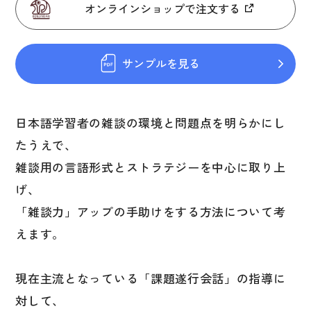
図表
オンラインショップで注文する
辞典
サンプルを見る
日本語学習辞典
漢字字典（辞典）
日本語学習者の雑談の環境と問題点を明らかにし
英語辞典
たうえで、
韓国語辞典
雑談用の言語形式とストラテジーを中心に取り上
スペイン語辞典
げ、
中国語辞典
「雑談力」アップの手助けをする方法について考
ドイツ語辞典
えます。
ポルトガル語辞典
現在主流となっている「課題遂行会話」の指導に
ロシア語辞典
対して、
各国語辞典