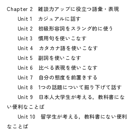
文章・談話・表現
Chapter 2 雑談力アップに役立つ語彙・表現
文法
Unit 1 カジュアルに話す
表記
Unit 2 初級形容詞をスラング的に使う
言語学
Unit 3 慣用句を使いこなす
試験対策
Unit 4 カタカナ語を使いこなす
Unit 5 副詞を使いこなす
日本語教育事情
Unit 6 比べる表現を使いこなす
異文化間コミュニケーション
Unit 7 自分の態度を前置きする
多言語社会・言語政策
Unit 8 1つの話題について掘り下げて話す
言語の諸相
Unit 9 日本人大学生が考える，教科書にな
アカデミック・スキル
い便利なことば
定期刊行物
Unit 10 留学生が考える，教科書にない便利
なことば