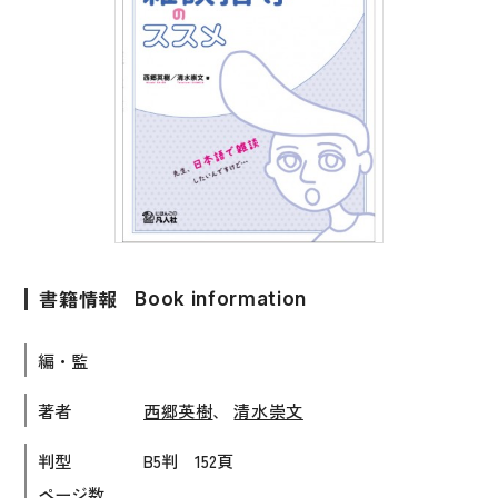
子ども向け
著作権について
文法
原稿・企画の持ち込みについて
読解
正誤表
発音・聴解
その他の質問
作文
会話
わたしたちについて
語彙・表現
書籍情報
Book information
表記（かな・漢字）
お問い合わせ
編・監
練習問題
日本語能力試験対策
書店様向け
著者
西郷英樹
、
清水崇文
日本留学試験対策
判型
B5判 152頁
各種試験対策
ページ数