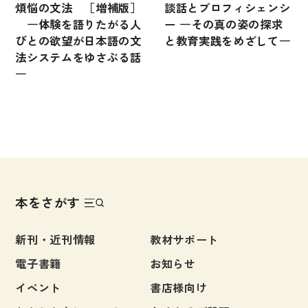
煩悩の文法 ［増補版］
談話とプロフィシェンシ
―体験を語りたがる人
ー ―その真の姿の探求
びとの欲望が日本語の文
と教育実践をめざして―
法システムをゆさぶる話
―
本をさがす
新刊・近刊情報
教材サポート
電子書籍
お知らせ
イベント
書店様向け