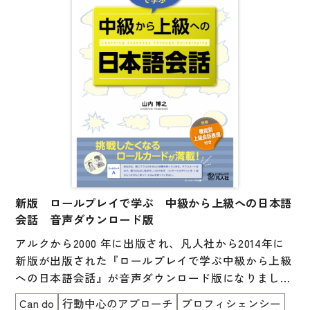
子ども向け
著作権について
文法
原稿・企画の持ち込みについて
読解
正誤表
発音・聴解
その他の質問
作文
会話
わたしたちについて
語彙・表現
表記（かな・漢字）
新版 ロールプレイで学ぶ 中級から上級への日本語
お問い合わせ
会話 音声ダウンロード版
練習問題
アルクから2000 年に出版され、凡人社から2014年に
日本語能力試験対策
書店様向け
新版が出版された『ロールプレイで学ぶ中級から上級
への日本語会話』が音声ダウンロード版になりまし
日本留学試験対策
た。
Can do
行動中心のアプローチ
プロフィシェンシー
各種試験対策