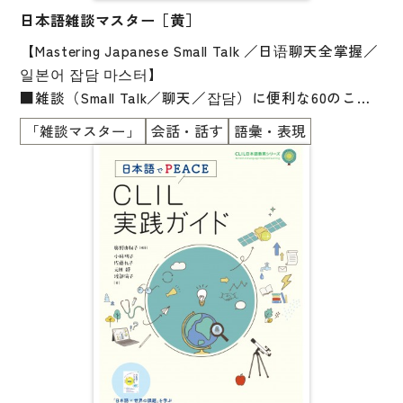
日本語雑談マスター［黄］
【Mastering Japanese Small Talk ／日语聊天全掌握／
일본어 잡담 마스터】
■雑談（Small Talk／聊天／잡담）に便利な60のこと
ば・表現が勉強できます
「雑談マスター」
会話・話す
語彙・表現
■12の雑談の秘訣（The Secret to Small Talk／聊天的
秘诀／잡담의 비결）も勉強できます
■会社員や大学生の自然な会話
■ひとりで勉強できます
■初級の勉強がおわったら、読んでみましょう
■自然な英語・中国語・韓国語の対訳付き
■英語・中国語・韓国語を学んでいる人にもおススメ
です！