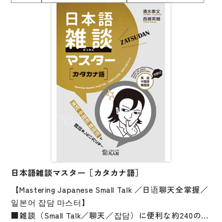
大学入試対策
まずタスクを与え、その後で文型・語彙を教える「タ
スク先行型」の教育を具現化した本書は、今もなお、
学校情報
学習者はもちろん、教師にも刺激的な一冊です。
日本語学習関連副読本
別冊には、「復習しよう！」「練習しよう！」の解答
例と、「機能別上級会話表現」を付けたほか、「復習
日本事情
しよう！」の会話文の音声を収録。
定期刊行物
ロールプレイで話し、「復習しよう！」で聞き、「練
習しよう！」で書いて覚えることができます。
視聴覚・補助教材
＊本書はCD付きの版（978-4-89358-880-7）と同じ内
ビデオ・ＤＶＤ
容です。重複購入にご注意ください。
コンピューター
カセットテープ・ＣＤ
日本語雑談マスター［カタカナ語］
【Mastering Japanese Small Talk ／日语聊天全掌握／
カード・ゲーム・絵教材
일본어 잡담 마스터】
絵本・子ども向け補助
■雑談（Small Talk／聊天／잡담）に便利な約240のカ