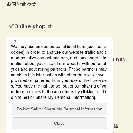
お問い合わせ
Online shop
Japanese language learning materials publis
hed by Bonjinsha
© Bonjinsha Co., LTD. All Rights Reserved.
本をさがす
教材サポート
電子書籍