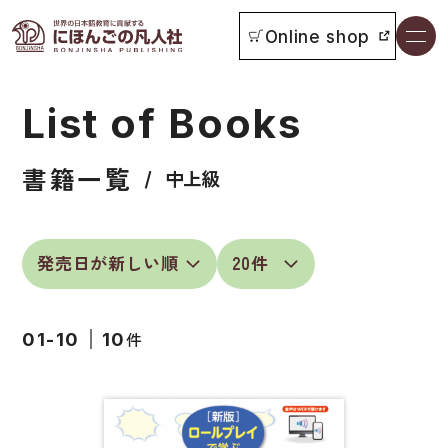
Online shop
書籍一覧
List of Books
本をさがす
書籍一覧
お知らせ
中上級
イベント
日本語学習者用教科書
よくあるご質問
総合教科書
件
01-10
10
付属物の使い方について
ビジネスパーソン・研修生向け
教科書採用について
短期滞在者向け
書籍の内容について
留学生向け専門分野