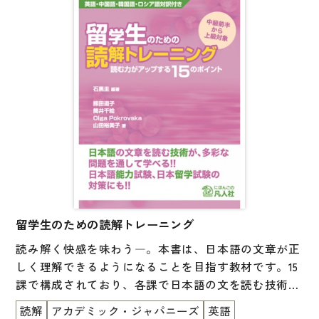
就業初日から使える実践的な表現が集められていま
す。
「表現リスト」は介護場面ごとに構成。
「練習」で、場面・状況・利用者様の状態に応じた声
かけを考え、モデル会話でチェックしてみましょう。
【英語・ベトナム語・インドネシア語対訳付き】
留学生のための読解トレーニング
読み解く快感を味わう―。本書は、日本語の文章が正
しく理解できるようになることを目指す教材です。15
課で構成されており、各課で日本語の文を読む技術
(読解ストラテジー)を学びます。これらの読解ストラ
読解
アカデミック・ジャパニーズ
英語