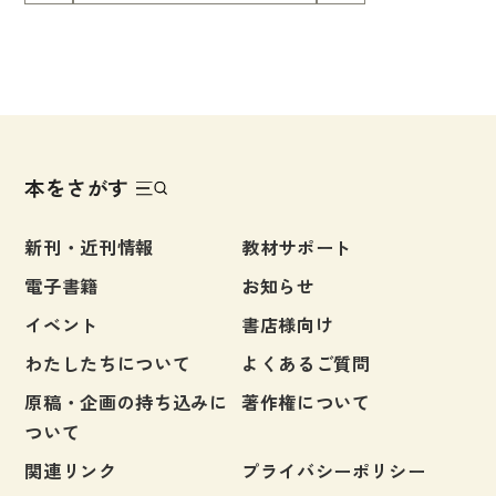
テジーは、日常で行う読みはもちろん、日本語能力試
験や日本留学試験の読解問題にも活用できます。多彩
なジャンルの問題を通して、読解ストラテジーを理解
し、使えるようにトレーニングします。ストラテジー
の説明は、英語・中国語・韓国語・ロシア語の翻訳が
付いています。
本をさがす
新刊・近刊情報
教材サポート
電子書籍
お知らせ
イベント
書店様向け
わたしたちについて
よくあるご質問
原稿・企画の持ち込みに
著作権について
ついて
関連リンク
プライバシーポリシー