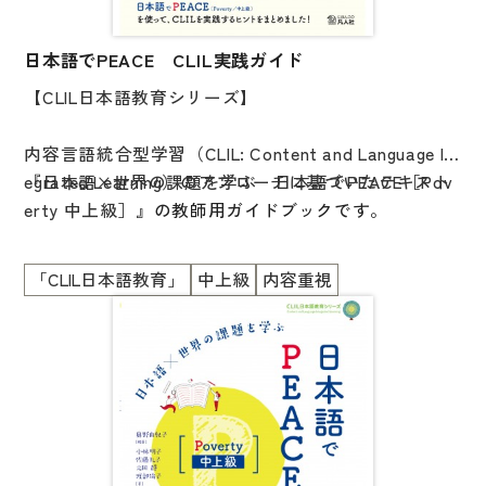
日本語でPEACE CLIL実践ガイド
【CLIL日本語教育シリーズ】
内容言語統合型学習（CLIL: Content and Language Int
egrated Learning）のアプローチに基づいたテキスト
『日本語×世界の課題を学ぶ 日本語でPEACE［Pov
erty 中上級］』
の教師用ガイドブックです。
CLILを実践する際に、どんな準備や工夫をするといい
「CLIL日本語教育」
中上級
内容重視
のか、ヒントが満載です。
実践者の内省（つぶやき）や、学習者の発話例、学習
者からのコメント、言語面のサポート例などを具体的
に示しました。
具体的な実践例から、CLILについての理解が深まりま
す。