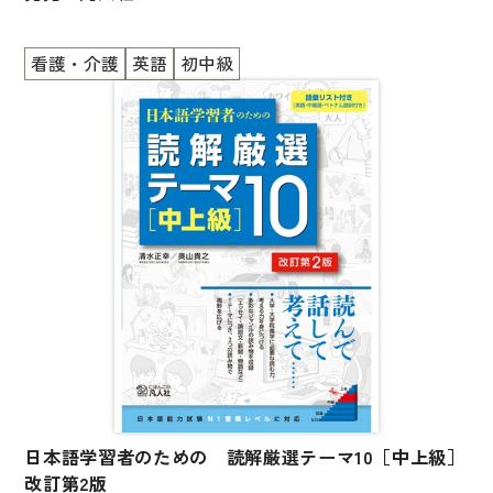
国語辞典
看護・介護
英語
初中級
漢字・漢和辞典
介護の現場でよりよい人間関係を築くために必要な
「声かけ」に焦点をあてた教材。
語学・文法辞典
表現・用字用語辞典
基本の5大介助(移動・食事・排泄・衣類着脱・身体清
潔)を取り上げ、そこでの声かけ表現を機能面から整
比較文化辞典
理。
教師用参考書
さらに、介助の手順や介助知識も載せてあり、現場で
すぐに使えるように工夫してあります。
日本語教授法
学習者だけでなく、介護の知識のない日本語教師が教
える際にも助けになります。
教室活動参考書
日本語概説
音声・音韻
日本語学習者のための 読解厳選テーマ10［中上級］
語彙・意味
改訂第2版