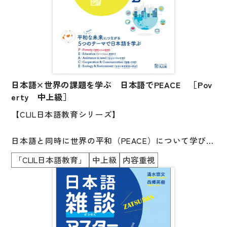
日本語と同時に世界の平和について学び、学習スキル
や、深い思考力、
互いを理解し協調していく力をつける「PEACEプロジ
ェクト」に関する解説も掲載。
本書を手に、平和を目指すことばの教育実践を一緒に
日本語×世界の課題を学ぶ 日本語でPEACE ［Pov
してみませんか。
erty 中上級］
【CLIL日本語教育シリーズ】
日本語と同時に世界の平和（PEACE）について学び、
学習スキルや、深い思考力、互いを理解し協調してい
「CLIL日本語教育」
中上級
内容重視
く力をつけます。
本書のテーマはPoverty（貧困）。
現状と課題を知り、考え、話し合ったり発表したりす
るための