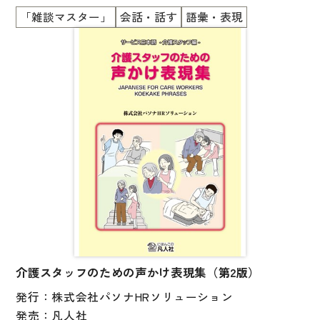
図表
タカナ語が勉強できます
「雑談マスター」
会話・話す
語彙・表現
■会社員や大学生の自然な会話
辞典
■ひとりで勉強できます
■初級の勉強がおわったら、読んでみましょう
日本語学習辞典
■自然な英語・中国語・韓国語の対訳付き
漢字字典（辞典）
■英語・中国語・韓国語を学んでいる人にもおススメ
です！
英語辞典
韓国語辞典
スペイン語辞典
中国語辞典
ドイツ語辞典
ポルトガル語辞典
介護スタッフのための声かけ表現集（第2版）
ロシア語辞典
発行：株式会社パソナHRソリューション
各国語辞典
発売：凡人社