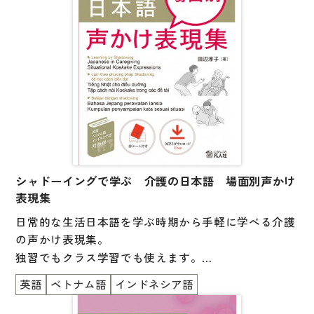
■初級の勉強がおわったら、読んでみましょう
■自然な英語・中国語・韓国語の対訳付き
■英語・中国語・韓国語を学んでいる人にもおススメ
です！
シャドーイングで学ぶ 介護の日本語 場面別声かけ
表現集
日常的な生活日本語を学ぶ時期から手軽に学べる介護
の声かけ表現集。
独習でもクラス学習でも使えます。
英語
ベトナム語
インドネシア語
介護施設や日本語教師へのアンケート調査と現場での
録音データから、