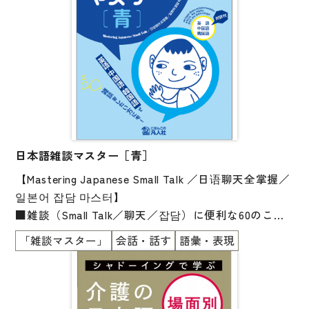
素材と活動を豊富に掲載しました。
国際支援の現実や若手社会起業家の活躍を描いた生素
材には、
従来の日本語教材とはひと味違う刺激があります。
＊読み物にはやさしい日本語訳の語彙リストが付いて
います。
＊別冊「ポートフォリオ」付き。
日本語雑談マスター［青］
【Mastering Japanese Small Talk ／日语聊天全掌握／
일본어 잡담 마스터】
■雑談（Small Talk／聊天／잡담）に便利な60のこと
ば・表現が勉強できます
「雑談マスター」
会話・話す
語彙・表現
■12の雑談の秘訣（The Secret to Small Talk／聊天的
秘诀／잡담의 비결）も勉強できます
■会社員や大学生の自然な会話
■ひとりで勉強できます