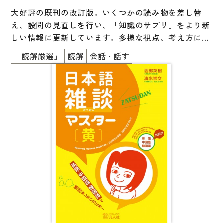
文章・談話・表現
大好評の既刊の改訂版。いくつかの読み物を差し替
文法
え、設問の見直しを行い、「知識のサプリ」をより新
しい情報に更新しています。多様な視点、考え方に触
表記
れられるように、１つのテーマにつき、2つの読み物
「読解厳選」
読解
会話・話す
言語学
とコラムを掲載。「文章を読む」「自分の考えをまと
め、話す」「他者の考えを聞く」というプロセスの中
試験対策
で、より広い視野を獲得し、主体的に考える力を養い
日本語教育事情
ます。＜英・中・ベトナム語の語彙リスト付き＞
異文化間コミュニケーション
多言語社会・言語政策
言語の諸相
アカデミック・スキル
定期刊行物