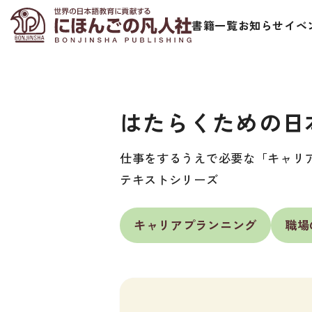
書籍一覧
お知らせ
イベ
はたらくための日
仕事をするうえで必要な「キャリ
テキストシリーズ
日本語学習者用教科書
視聴覚・補
キャリアプランニング
職場
総合教科書
ビデオ・ＤＶＤ
ビジネスパーソン・研修生向け
コンピューター
短期滞在者向け
カセットテープ