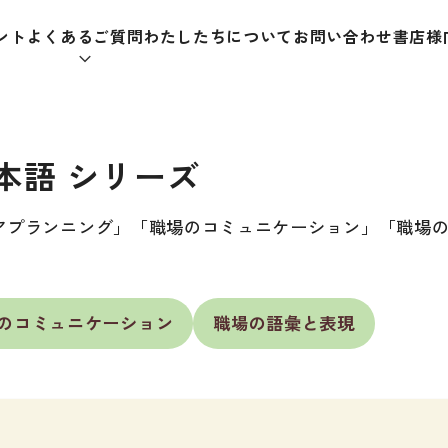
ント
よくあるご質問
わたしたちについて
お問い合わせ
書店様
本をさがす
本語 シリーズ
アプランニング」「職場のコミュニケーション」「職場
助教材
辞典
教師
のコミュニケーション
職場の語彙と表現
日本語学習辞典
日本語
漢字字典（辞典）
教室活
・ＣＤ
英語辞典
日本語