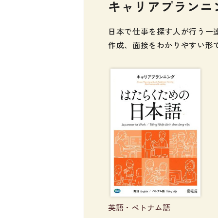
キャリアプランニ
留学生向け専門分野
カード・ゲーム
子ども向け
絵本・子ども向
日本で仕事を探す人が行う一
文法
作成、面接をわかりやすい形
図表
読解
発音・聴解
作文
会話
語彙・表現
表記（かな・漢字）
練習問題
日本語能力試験対策
日本留学試験対策
英語・ベトナム語