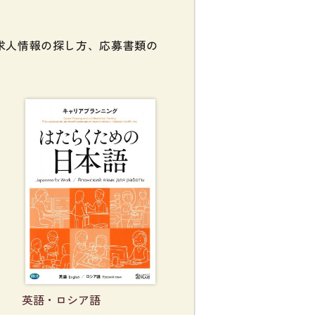
音韻
意味
求人情報の探し方、応募書類の
談話・表現
策
教育事情
間コミュニケーション
社会・言語政策
諸相
ミック・スキル
英語・ロシア語