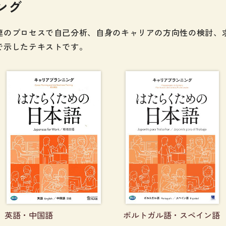
ング
・絵教材
韓国語辞典
音声・
け補助
スペイン語辞典
語彙・
連のプロセスで自己分析、自身のキャリアの方向性の検討、
で示したテキストです。
中国語辞典
文章・
ドイツ語辞典
文法
ポルトガル語辞典
表記
ロシア語辞典
言語学
各国語辞典
試験対
国語辞典
日本語
漢字・漢和辞典
異文化
語学・文法辞典
多言語
表現・用字用語辞典
言語の
比較文化辞典
アカデ
英語・中国語
ポルトガル語・スペイン語