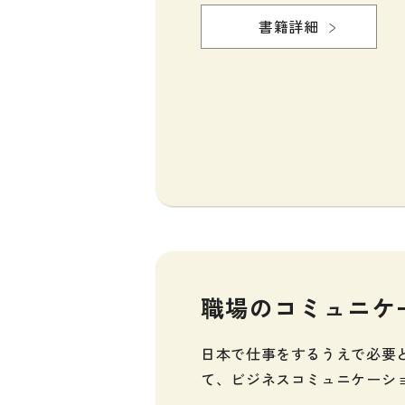
各種試験対策
書籍詳細
大学入試対策
学校情報
日本語学習関連副読本
日本事情
定期刊行物
職場のコミュニケ
日本で仕事をするうえで必要
て、ビジネスコミュニケーシ