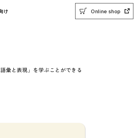
向け
Online shop
の語彙と表現」を学ぶことができる
用参考書
教授法
動参考書
概説