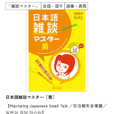
図表
タカナ語が勉強できます
「雑談マスター」
会話・話す
語彙・表現
■会社員や大学生の自然な会話
辞典
■ひとりで勉強できます
■初級の勉強がおわったら、読んでみましょう
日本語学習辞典
■自然な英語・中国語・韓国語の対訳付き
漢字字典（辞典）
■英語・中国語・韓国語を学んでいる人にもおススメ
です！
英語辞典
韓国語辞典
スペイン語辞典
中国語辞典
ドイツ語辞典
ポルトガル語辞典
日本語雑談マスター［黄］
ロシア語辞典
【Mastering Japanese Small Talk ／日语聊天全掌握／
各国語辞典
일본어 잡담 마스터】