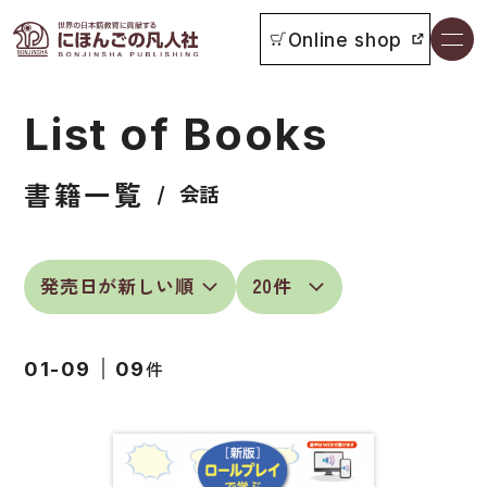
Online shop
書籍一覧
List of Books
本をさがす
書籍一覧
お知らせ
会話
イベント
日本語学習者用教科書
よくあるご質問
総合教科書
件
01-09
09
付属物の使い方について
ビジネスパーソン・研修生向け
教科書採用について
短期滞在者向け
書籍の内容について
留学生向け専門分野