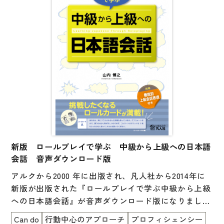
子ども向け
著作権について
文法
原稿・企画の持ち込みについて
読解
正誤表
発音・聴解
その他の質問
作文
会話
わたしたちについて
語彙・表現
表記（かな・漢字）
新版 ロールプレイで学ぶ 中級から上級への日本語
お問い合わせ
会話 音声ダウンロード版
練習問題
アルクから2000 年に出版され、凡人社から2014年に
日本語能力試験対策
書店様向け
新版が出版された『ロールプレイで学ぶ中級から上級
への日本語会話』が音声ダウンロード版になりまし
日本留学試験対策
た。
Can do
行動中心のアプローチ
プロフィシェンシー
各種試験対策