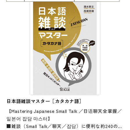
大学入試対策
まずタスクを与え、その後で文型・語彙を教える「タ
スク先行型」の教育を具現化した本書は、今もなお、
学校情報
学習者はもちろん、教師にも刺激的な一冊です。
日本語学習関連副読本
別冊には、「復習しよう！」「練習しよう！」の解答
例と、「機能別上級会話表現」を付けたほか、「復習
日本事情
しよう！」の会話文の音声を収録。
定期刊行物
ロールプレイで話し、「復習しよう！」で聞き、「練
習しよう！」で書いて覚えることができます。
視聴覚・補助教材
＊本書はCD付きの版（978-4-89358-880-7）と同じ内
ビデオ・ＤＶＤ
容です。重複購入にご注意ください。
コンピューター
カセットテープ・ＣＤ
日本語雑談マスター［カタカナ語］
【Mastering Japanese Small Talk ／日语聊天全掌握／
カード・ゲーム・絵教材
일본어 잡담 마스터】
絵本・子ども向け補助
■雑談（Small Talk／聊天／잡담）に便利な約240のカ