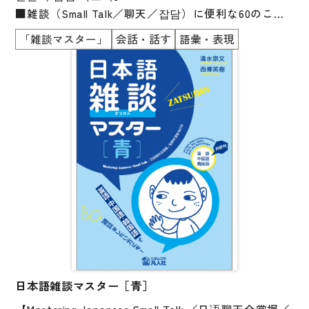
■雑談（Small Talk／聊天／잡담）に便利な60のこと
国語辞典
ば・表現が勉強できます
「雑談マスター」
会話・話す
語彙・表現
漢字・漢和辞典
■12の雑談の秘訣（The Secret to Small Talk／聊天的
秘诀／잡담의 비결）も勉強できます
語学・文法辞典
■会社員や大学生の自然な会話
表現・用字用語辞典
■ひとりで勉強できます
■初級の勉強がおわったら、読んでみましょう
比較文化辞典
■自然な英語・中国語・韓国語の対訳付き
教師用参考書
■英語・中国語・韓国語を学んでいる人にもおススメ
です！
日本語教授法
教室活動参考書
日本語概説
音声・音韻
日本語雑談マスター［青］
語彙・意味