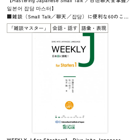
【Mastering Japanese Small Talk ／日语聊天全掌握／
文章・談話・表現
일본어 잡담 마스터】
文法
■雑談（Small Talk／聊天／잡담）に便利な60のこと
ば・表現が勉強できます
表記
「雑談マスター」
会話・話す
語彙・表現
■12の雑談の秘訣（The Secret to Small Talk／聊天的
言語学
秘诀／잡담의 비결）も勉強できます
試験対策
■会社員や大学生の自然な会話
■ひとりで勉強できます
日本語教育事情
■初級の勉強がおわったら、読んでみましょう
異文化間コミュニケーション
■自然な英語・中国語・韓国語の対訳付き
■英語・中国語・韓国語を学んでいる人にもおススメ
多言語社会・言語政策
です！
言語の諸相
アカデミック・スキル
定期刊行物
WEEKLY J for Starters1 Dive into Japanese