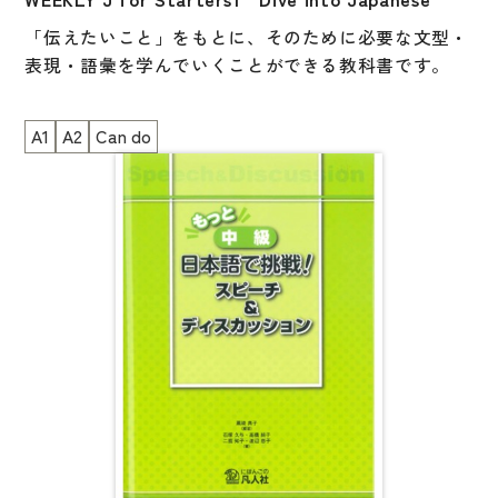
「伝えたいこと」をもとに、そのために必要な文型・
表現・語彙を学んでいくことができる教科書です。
初級前半レベルの基本的な動詞、形容詞、助詞と数字
A1
A2
Can do
（時間、日にち、値段）をまとめたプレセッション
と、15のユニットでできています。
ユニットは、初級学習者が日本語で話す機会が多いと
思われるトピックで構成されています。
文型・表現が、トピックを変えて繰り返し出てくるの
が特長の1 つです。
また、文型・表現のポイント、文型と一緒に使う語彙
が一目でわかるように工夫されています。
イラストも豊富で楽しく学べます。
Learn vocabulary, expressions, and sentence structur
es while conversing about the topics covered in each
unit.