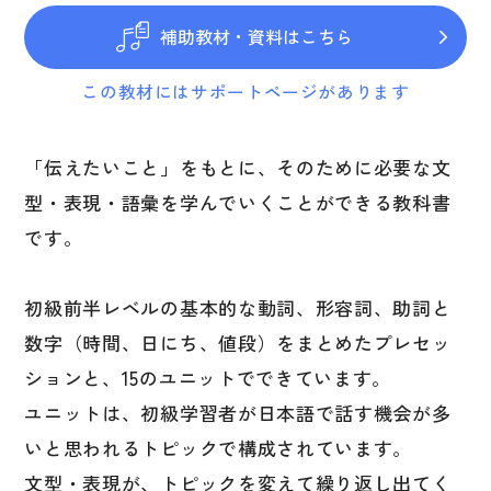
図表
補助教材・資料はこちら
辞典
この教材にはサポートページがあります
日本語学習辞典
漢字字典（辞典）
「伝えたいこと」をもとに、そのために必要な文
英語辞典
型・表現・語彙を学んでいくことができる教科書
です。
韓国語辞典
スペイン語辞典
初級前半レベルの基本的な動詞、形容詞、助詞と
中国語辞典
数字（時間、日にち、値段）をまとめたプレセッ
ドイツ語辞典
ションと、15のユニットでできています。
ポルトガル語辞典
ユニットは、初級学習者が日本語で話す機会が多
ロシア語辞典
いと思われるトピックで構成されています。
各国語辞典
文型・表現が、トピックを変えて繰り返し出てく