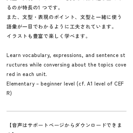
るのが特長の1 つです。
国語辞典
また、文型・表現のポイント、文型と一緒に使う
漢字・漢和辞典
語彙が一目でわかるように工夫されています。
語学・文法辞典
イラストも豊富で楽しく学べます。
表現・用字用語辞典
比較文化辞典
Learn vocabulary, expressions, and sentence st
教師用参考書
ructures while conversing about the topics cove
red in each unit.
日本語教授法
Elementary – beginner level (cf. A1 level of CEF
教室活動参考書
R)
日本語概説
音声・音韻
語彙・意味
【音声はサポートページからダウンロードできま