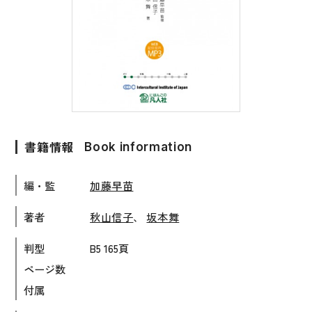
子ども向け
著作権について
文法
原稿・企画の持ち込みについて
読解
正誤表
発音・聴解
その他の質問
作文
書籍情報
Book information
会話
わたしたちについて
語彙・表現
編・監
加藤早苗
表記（かな・漢字）
お問い合わせ
著者
秋山信子
、
坂本舞
練習問題
判型
B5 165頁
日本語能力試験対策
書店様向け
ページ数
日本留学試験対策
付属
各種試験対策