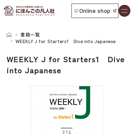
Online shop
書籍一覧
本をさがす
書籍一覧
WEEKLY J for Starters1 Dive into Japanese
お知らせ
WEEKLY J for Starters1 Dive
into Japanese
イベント
日本語学習者用教科書
よくあるご質問
総合教科書
付属物の使い方について
ビジネスパーソン・研修生向け
教科書採用について
短期滞在者向け
書籍の内容について
留学生向け専門分野