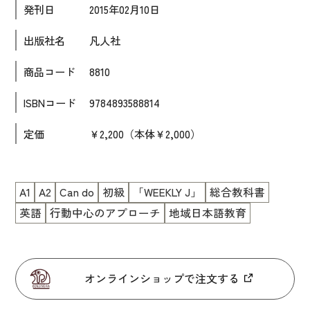
発刊日
2015年02月10日
大学入試対策
出版社名
凡人社
学校情報
商品コード
8810
日本語学習関連副読本
日本事情
ISBNコード
9784893588814
定期刊行物
定価
￥2,200（本体￥2,000）
視聴覚・補助教材
ビデオ・ＤＶＤ
A1
A2
Can do
初級
「WEEKLY J」
総合教科書
英語
行動中心のアプローチ
地域日本語教育
コンピューター
カセットテープ・ＣＤ
カード・ゲーム・絵教材
オンラインショップで注文する
絵本・子ども向け補助