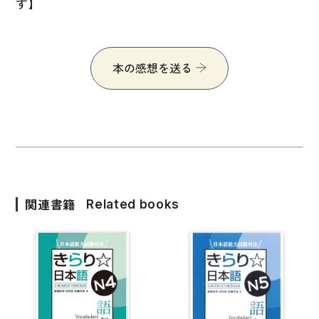
す】
文章・談話・表現
文法
表記
本の感想を送る
言語学
試験対策
日本語教育事情
異文化間コミュニケーション
多言語社会・言語政策
関連書籍
Related books
言語の諸相
アカデミック・スキル
定期刊行物