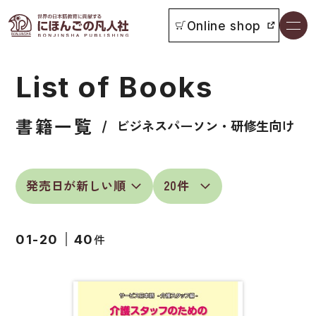
Online shop
書籍一覧
List of Books
本をさがす
書籍一覧
お知らせ
ビジネスパーソン・研修生向け
イベント
日本語学習者用教科書
よくあるご質問
総合教科書
件
01-20
40
付属物の使い方について
ビジネスパーソン・研修生向け
教科書採用について
短期滞在者向け
書籍の内容について
留学生向け専門分野