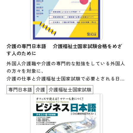
介護の専門日本語 介護福祉士国家試験合格をめざ
す人のために
外国人介護職や介護の専門的な勉強をしている外国人
の方々を対象に、
介護の仕事と介護福祉士国家試験で必要とされる日本
語・専門知識の学習をサポート。
専門日本語
介護
介護福祉士国家試験
下記の力をのばすことをめざします。
１）語彙力［日本語力］
２）正確に読む力［日本語力］
３）介護現場で必要な日本語力［日本語力］
４）介護の専門知識・専門用語［知識］