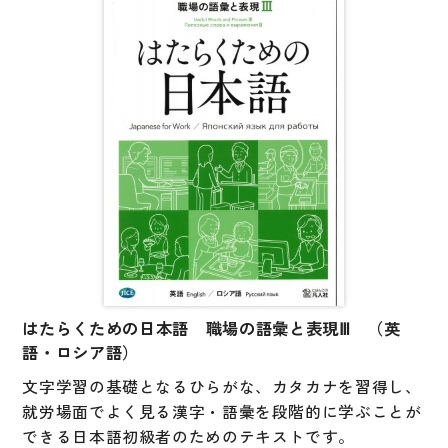
図表
辞典
日本語学習辞典
漢字字典（辞典）
英語辞典
韓国語辞典
スペイン語辞典
中国語辞典
ドイツ語辞典
はたらくための日本語 職場の語彙と表現Ⅲ （英
語・ロシア語）
ポルトガル語辞典
文字学習の基礎となるひらがな、カタカナを習得し、
ロシア語辞典
就労場面でよく見る漢字・語彙を段階的に学ぶことが
できる日本語初級者のためのテキストです。
各国語辞典