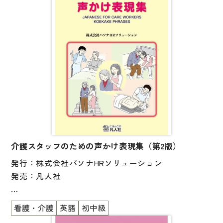
子ども向け
著作権について
文法
原稿・企画の持ち込みについて
読解
正誤表
発音・聴解
その他の質問
作文
会話
わたしたちについて
語彙・表現
表記（かな・漢字）
介護スタッフのための声かけ表現集（第2版）
お問い合わせ
発行：株式会社パソナHRソリューション
練習問題
発売：凡人社
日本語能力試験対策
書店様向け
日本留学試験対策
看護・介護
英語
初中級
介護の現場でよりよい人間関係を築くために必要な
各種試験対策