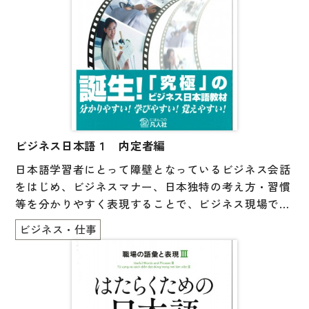
５）日本の社会や文化的な知識［知識］
６）自分で学ぶ力［学ぶ力］
＜この教材でできること＞
１）各課で何を学ぶかがわかる
２）専門的な文章がわかりやすい日本語で読める
３）実際の介護福祉士国家試験で日本を学習できる
４）自分の経験と結びつけて学習できる
ビジネス日本語１ 内定者編
５）自分で学ぶ力を身につける
日本語学習者にとって障壁となっているビジネス会話
６）インターネットに関連教材がある
をはじめ、ビジネスマナー、日本独特の考え方・習慣
等を分かりやすく表現することで、ビジネス現場です
ぐに役立つ会話を身につけてもらい、即戦力として活
ビジネス・仕事
躍できる人材を育成することを基本コンセプトとして
製作されたビジネス日本語教材。