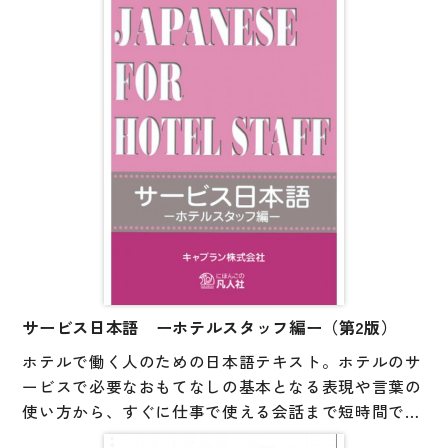
「声かけ」に焦点をあてた教材。
大学入試対策
基本の5大介助(移動・食事・排泄・衣類着脱・身体清
学校情報
潔)を取り上げ、そこでの声かけ表現を機能面から整
日本語学習関連副読本
理。
さらに、介助の手順や介助知識も載せてあり、現場で
日本事情
すぐに使えるように工夫してあります。
定期刊行物
学習者だけでなく、介護の知識のない日本語教師が教
える際にも助けになります。
視聴覚・補助教材
ビデオ・ＤＶＤ
コンピューター
サービス日本語 ーホテルスタッフ編ー（第2版）
カセットテープ・ＣＤ
ホテルで働く人のための日本語テキスト。ホテルのサ
カード・ゲーム・絵教材
ービスで必要なおもてなしの基本となる表現や言葉の
使い方から、すぐに仕事で使える会話まで短時間で無
絵本・子ども向け補助
理なく学べる。音声がウェブからダウンロード。