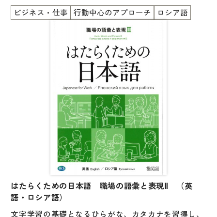
ビジネス・仕事
行動中心のアプローチ
ロシア語
国語辞典
漢字・漢和辞典
語学・文法辞典
表現・用字用語辞典
比較文化辞典
教師用参考書
日本語教授法
教室活動参考書
日本語概説
音声・音韻
はたらくための日本語 職場の語彙と表現Ⅱ （英
語・ロシア語）
語彙・意味
文字学習の基礎となるひらがな、カタカナを習得し、