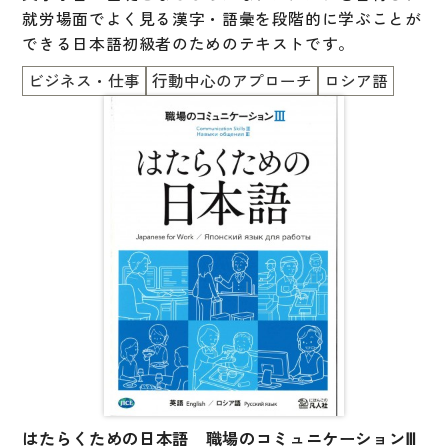
文章・談話・表現
就労場面でよく見る漢字・語彙を段階的に学ぶことが
文法
できる日本語初級者のためのテキストです。
表記
ビジネス・仕事
行動中心のアプローチ
ロシア語
言語学
試験対策
日本語教育事情
異文化間コミュニケーション
多言語社会・言語政策
言語の諸相
アカデミック・スキル
定期刊行物
はたらくための日本語 職場のコミュニケーションⅢ