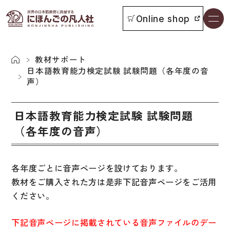
Online shop
書籍一覧
本をさがす
教材サポート
日本語教育能力検定試験 試験問題（各年度の音
声）
お知らせ
日本語教育能力検定試験 試験問題
イベント
（各年度の音声）
日本語学習者用教科書
よくあるご質問
各年度ごとに音声ページを設けております。
総合教科書
教材をご購入された方は是非下記音声ページをご活用
付属物の使い方について
ビジネスパーソン・研修生向け
ください。
教科書採用について
短期滞在者向け
下記音声ページに掲載されている音声ファイルのデー
書籍の内容について
留学生向け専門分野