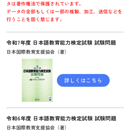
タは著作権法で保護されています。
子ども向け
著作権について
データの全部もしくは一部の複製、加工、送信などを
行うことを固く禁じます。
文法
原稿・企画の持ち込みについて
読解
正誤表
令和7年度 日本語教育能力検定試験 試験問題
発音・聴解
その他の質問
日本国際教育支援協会（著）
作文
会話
わたしたちについて
語彙・表現
詳しくはこちら
表記（かな・漢字）
お問い合わせ
練習問題
日本語能力試験対策
書店様向け
日本留学試験対策
令和6年度 日本語教育能力検定試験 試験問題
日本国際教育支援協会（著）
各種試験対策