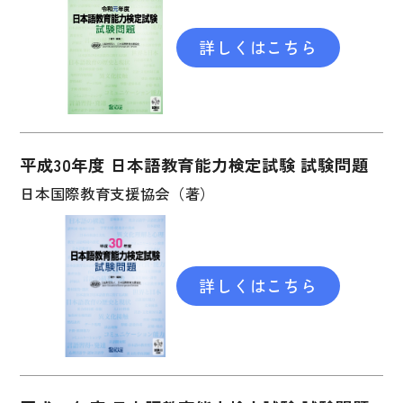
文章・談話・表現
文法
詳しくはこちら
表記
言語学
試験対策
平成30年度 日本語教育能力検定試験 試験問題
日本語教育事情
日本国際教育支援協会（著）
異文化間コミュニケーション
多言語社会・言語政策
言語の諸相
詳しくはこちら
アカデミック・スキル
定期刊行物