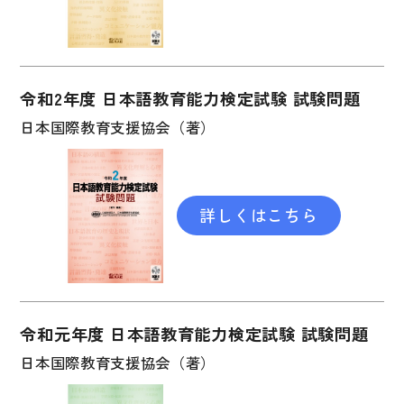
国語辞典
漢字・漢和辞典
語学・文法辞典
令和2年度 日本語教育能力検定試験 試験問題
表現・用字用語辞典
日本国際教育支援協会（著）
比較文化辞典
教師用参考書
詳しくはこちら
日本語教授法
教室活動参考書
日本語概説
令和元年度 日本語教育能力検定試験 試験問題
音声・音韻
日本国際教育支援協会（著）
語彙・意味