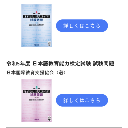
大学入試対策
学校情報
詳しくはこちら
日本語学習関連副読本
日本事情
定期刊行物
視聴覚・補助教材
令和5年度 日本語教育能力検定試験 試験問題
日本国際教育支援協会（著）
ビデオ・ＤＶＤ
コンピューター
カセットテープ・ＣＤ
詳しくはこちら
カード・ゲーム・絵教材
絵本・子ども向け補助