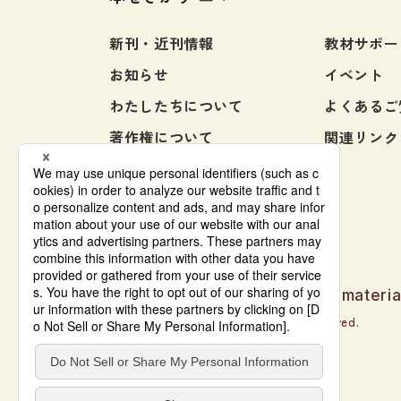
各種試験対策
新刊・近刊情報
教材サポー
大学入試対策
お知らせ
イベント
学校情報
わたしたちについて
よくあるご
日本語学習関連副読本
著作権について
関連リンク
日本事情
お問い合わせ
定期刊行物
Japanese language learning materia
© Bonjinsha Co., LTD. All Rights Reserved.