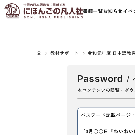
書籍一覧
お知らせ
イベ
教材サポート
令和元年度 日本語教
Password
日本語学習者用教科書
視聴覚・補
本コンテンツの閲覧・ダウ
総合教科書
ビデオ・ＤＶＤ
パスワード記載ページ：p
ビジネスパーソン・研修生向け
コンピューター
短期滞在者向け
カセットテープ
「3月○○日『わいわい