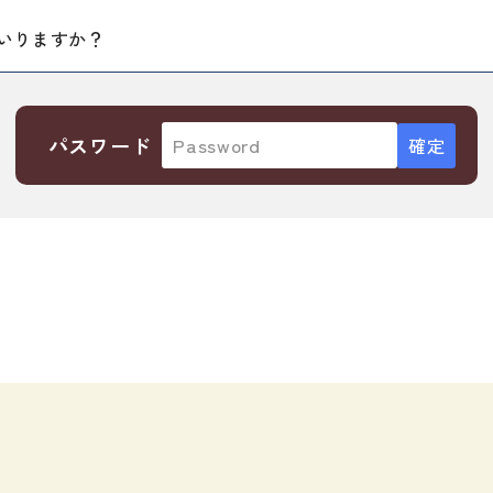
・絵教材
韓国語辞典
音声・
はいりますか？
け補助
スペイン語辞典
語彙・
中国語辞典
文章・
ドイツ語辞典
文法
パスワード
ポルトガル語辞典
表記
ロシア語辞典
言語学
各国語辞典
試験対
国語辞典
日本語
漢字・漢和辞典
異文化
語学・文法辞典
多言語
表現・用字用語辞典
言語の
比較文化辞典
アカデ