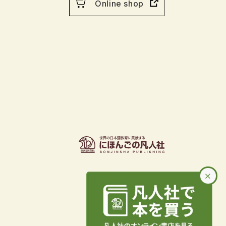
Online shop
行物
×