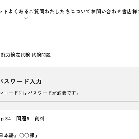
ント
よくあるご質問
わたしたちについて
お問い合わせ
書店様
本をさがす
育能力検定試験 試験問題
パスワード入力
助教材
辞典
教師
ンロードにはパスワードが必要です。
日本語学習辞典
日本語
.84 問題6 資料
漢字字典（辞典）
教室活
・ＣＤ
英語辞典
日本語
日本語』○○課」