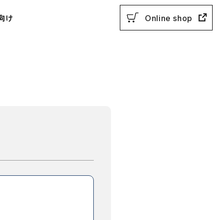
向け
Online shop
用参考書
教授法
動参考書
概説