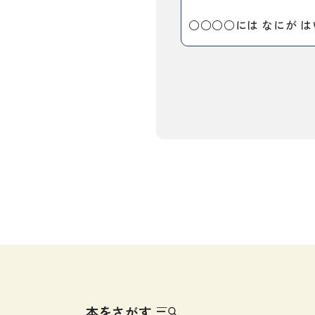
留学生向け専門分野
カード・ゲーム
○○○○には なにが 
子ども向け
絵本・子ども向
文法
図表
読解
発音・聴解
作文
会話
語彙・表現
表記（かな・漢字）
練習問題
日本語能力試験対策
日本留学試験対策
本をさがす