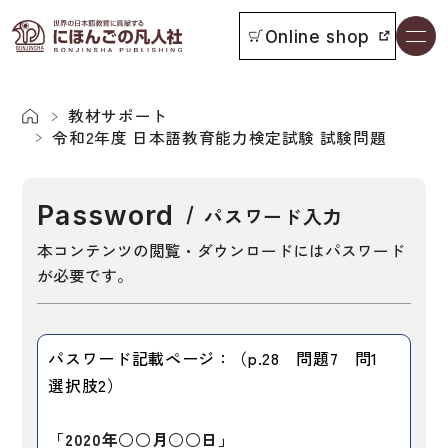
Online shop
書籍一覧
本をさがす
教材サポート
令和2年度 日本語教育能力検定試験 試験問題
お知らせ
Password
パスワード入力
イベント
本コンテンツの閲覧・ダウンロードにはパスワード
が必要です。
日本語学習者用教科書
よくあるご質問
総合教科書
パスワード記載ページ：（p.28 問題7 問1
付属物の使い方について
ビジネスパーソン・研修生向け
選択肢2）
教科書採用について
短期滞在者向け
「2020年○○月○○日」
書籍の内容について
留学生向け専門分野