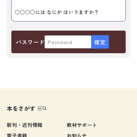
子ども向け
著作権について
○○○○には なにが はいりますか？
文法
原稿・企画の持ち込みについて
読解
正誤表
パスワード
発音・聴解
その他の質問
作文
会話
わたしたちについて
語彙・表現
表記（かな・漢字）
お問い合わせ
練習問題
本をさがす
日本語能力試験対策
書店様向け
日本留学試験対策
新刊・近刊情報
教材サポート
各種試験対策
電子書籍
お知らせ