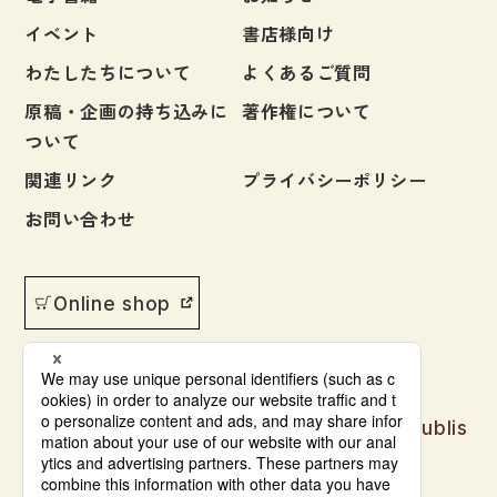
イベント
書店様向け
大学入試対策
わたしたちについて
よくあるご質問
学校情報
原稿・企画の持ち込みに
著作権について
日本語学習関連副読本
ついて
日本事情
関連リンク
プライバシーポリシー
定期刊行物
お問い合わせ
視聴覚・補助教材
ビデオ・ＤＶＤ
Online shop
コンピューター
カセットテープ・ＣＤ
カード・ゲーム・絵教材
Japanese language learning materials publis
hed by Bonjinsha
絵本・子ども向け補助
© Bonjinsha Co., LTD. All Rights Reserved.