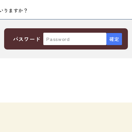
・絵教材
韓国語辞典
音声・
はいりますか？
け補助
スペイン語辞典
語彙・
中国語辞典
文章・
ドイツ語辞典
文法
パスワード
ポルトガル語辞典
表記
ロシア語辞典
言語学
各国語辞典
試験対
国語辞典
日本語
漢字・漢和辞典
異文化
語学・文法辞典
多言語
表現・用字用語辞典
言語の
比較文化辞典
アカデ