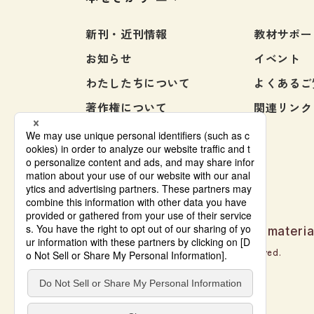
各種試験対策
新刊・近刊情報
教材サポー
大学入試対策
お知らせ
イベント
学校情報
わたしたちについて
よくあるご
日本語学習関連副読本
著作権について
関連リンク
日本事情
お問い合わせ
定期刊行物
Japanese language learning materia
© Bonjinsha Co., LTD. All Rights Reserved.