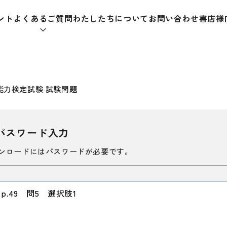
ント
よくあるご質問
わたしたちについて
お問い合わせ
書店様
本をさがす
能力検定試験 試験問題
パスワード入力
助教材
辞典
教師
ンロードにはパスワードが必要です。
日本語学習辞典
日本語
.49 問5 選択肢1
漢字字典（辞典）
教室活
・ＣＤ
英語辞典
日本語