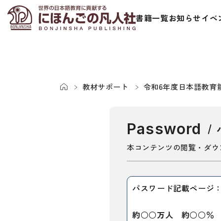
書籍一覧
お知らせ
イベ
教材サポート
令和6年度日本語教育
Password
日本語学習者用教科書
視聴覚・補
本コンテンツの閲覧・ダウ
総合教科書
ビデオ・ＤＶＤ
パスワード記載ページ：p
ビジネスパーソン・研修生向け
コンピューター
短期滞在者向け
カセットテープ
約○○万人 約○○％