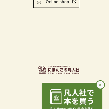
Online shop
行物
×