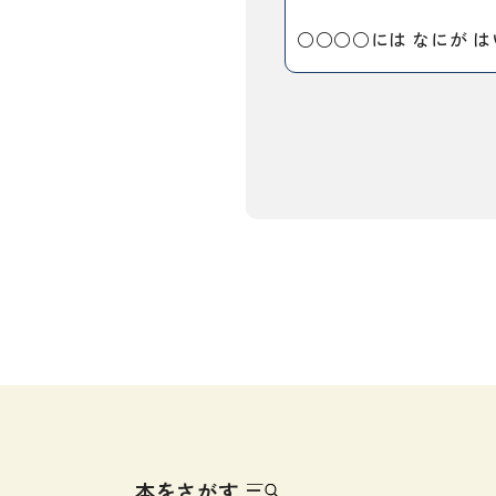
留学生向け専門分野
カード・ゲーム
○○○○には なにが 
子ども向け
絵本・子ども向
文法
図表
読解
発音・聴解
作文
会話
語彙・表現
表記（かな・漢字）
練習問題
日本語能力試験対策
日本留学試験対策
本をさがす