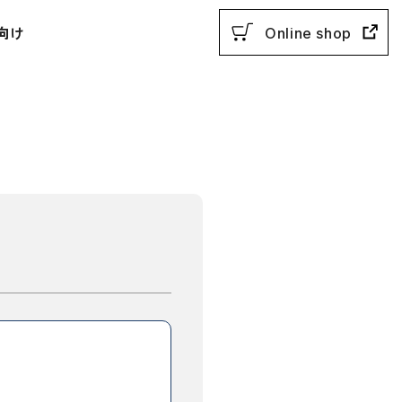
向け
Online shop
用参考書
教授法
動参考書
概説