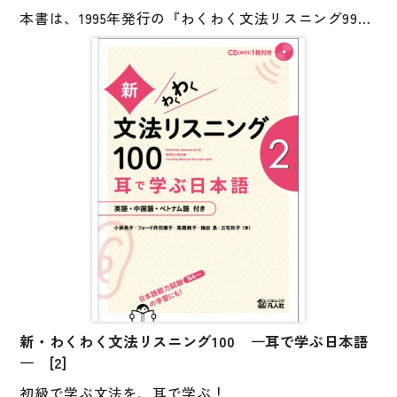
本書は、1995年発行の『わくわく文法リスニング99』
の改訂版です。
短い文や会話を、特に文法に注意して聞き、発話の意
味を正確に理解するタイプの教材です。
（ねらい１）文法の規則とその意味に自分で気づき理
解を深める
（ねらい２）日常生活でよく使われる短い会話を自然
な発話速度で聞いて、慣れる
「一つ一つの文の意味を考えて答えていくうちに、そ
の文法の意味がわかってくるでしょう。
そうすると、よく聞けるようになります。良く聞ける
ようになると、さらに文法がよくわかってきます。」
新・わくわく文法リスニング100 ―耳で学ぶ日本語
（本書「はじめに」より）
― [2]
初級で学ぶ文法を、耳で学ぶ！