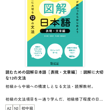
子ども向け
著作権について
文法
原稿・企画の持ち込みについて
読解
正誤表
発音・聴解
その他の質問
作文
会話
わたしたちについて
語彙・表現
表記（かな・漢字）
読むための図解日本語［表現・文章編］：読解に大切
お問い合わせ
な12の文法
練習問題
初級から中級への橋渡しとなる文法・読解教材。
日本語能力試験対策
書店様向け
日本留学試験対策
初級の文法項目を一通り学んだ、初級修了程度の日本
語学習者を対象としています。
各種試験対策
A2
N3
初中級