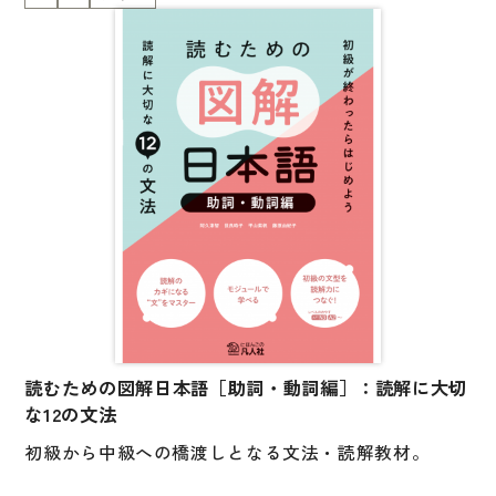
一般的な日本語の文章はまだあまり読んだことがなく
大学入試対策
て、読めるようになりたいと思っている人のための教
材です。
学校情報
日本語学習関連副読本
読解のポイントとなる12の文法・文型（文の構造）
を、わかりやすい構成と図解を用いた解説で、楽しく
日本事情
学べます。
定期刊行物
初級で学んだ文法・文型を、読解の視点、文章におけ
る機能の観点で学びなおしましょう。
視聴覚・補助教材
解説文は、英語・中国語・ベトナム語の対訳付き。
ビデオ・ＤＶＤ
読み物は、150 字程度の文章で、知的興味がもてる内
コンピューター
容のものになっています。
カセットテープ・ＣＤ
読むための図解日本語［助詞・動詞編］：読解に大切
レベルのめやす：JLPT N3～、A2～
な12の文法
カード・ゲーム・絵教材
初級から中級への橋渡しとなる文法・読解教材。
絵本・子ども向け補助