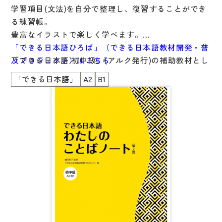
学習項目(文法)を自分で整理し、復習することができ
国語辞典
る練習帳。
漢字・漢和辞典
豊富なイラストで楽しく学べます。
「できる日本語ひろば」（できる日本語教材開発・普
語学・文法辞典
『できる日本語 初中級』(アルク発行)の補助教材とし
及プロジェクト）はこちら
表現・用字用語辞典
て開発されましたが、
「できる日本語」
A2
B1
他の教科書を使用している方にもおススメです。
比較文化辞典
教師用参考書
日本語教授法
教室活動参考書
日本語概説
音声・音韻
語彙・意味