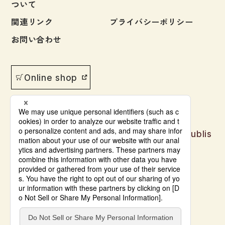
ついて
【改訂のポイント】
【対象レベル】
関連リンク
プライバシーポリシー
・時代に合わなくなったイラスト、問題などを差し替
[1巻]（第1課～第50課）・・・初級前半［N5・N4レベ
え
お問い合わせ
ル］
・一部は課ごとリニューアルし、全100課に再構成
[2巻]（第51課～第100課）・・・初級後半［N4～レベ
・1巻（第1課～第50課）・2巻（第51課～第100課）の
ル］
シリーズに
Online shop
・学習者が一人でも学びやすいように再構成
・日本語初級の学習者
新しく学習する文法項目が含まれている文を聞きなが
【本書の構成】
ら、その文の理解を深めることができます。
・練習問題（ワークシート）
そして、さまざまな場面での日本語の使い方が学べま
Japanese language learning materials publis
・音声スクリプト
す。
hed by Bonjinsha
・解答
© Bonjinsha Co., LTD. All Rights Reserved.
・CD-ROM（MP3形式ファイル収録）
・初級の学習が終わった人
自然な発話速度の日本語に慣れる練習になります。ま
【ポイント】
た、初級文法の復習ができます。
・各課に「学習目的」と「留意点（文法についての簡
会話に注目すれば、話す力を伸ばす練習にもなるでし
単な説明）」を掲載。
ょう。