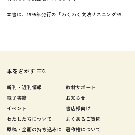
【対象レベル】
[1巻]（第1課～第50課）・・・初級前半［N5・N4レベ
本書は、1995年発行の『わくわく文法リスニング99』
ル］
の改訂版です。
[2巻]（第51課～第100課）・・・初級後半［N4～レベ
ル］
短い文や会話を、特に文法に注意して聞き、発話の意
味を正確に理解するタイプの教材です。
・日本語初級の学習者
新しく学習する文法項目が含まれている文を聞きなが
（ねらい１）文法の規則とその意味に自分で気づき理
ら、その文の理解を深めることができます。
解を深める
本をさがす
そして、さまざまな場面での日本語の使い方が学べま
（ねらい２）日常生活でよく使われる短い会話を自然
す。
な発話速度で聞いて、慣れる
新刊・近刊情報
教材サポート
・初級の学習が終わった人
電子書籍
お知らせ
「一つ一つの文の意味を考えて答えていくうちに、そ
自然な発話速度の日本語に慣れる練習になります。ま
の文法の意味がわかってくるでしょう。
イベント
書店様向け
た、初級文法の復習ができます。
そうすると、よく聞けるようになります。良く聞ける
会話に注目すれば、話す力を伸ばす練習にもなるでし
わたしたちについて
よくあるご質問
ようになると、さらに文法がよくわかってきます。」
ょう。
原稿・企画の持ち込みに
著作権について
（本書「はじめに」より）