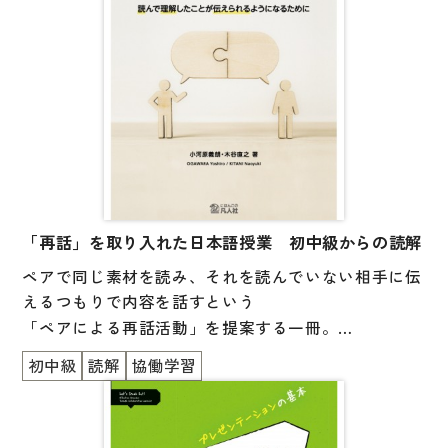
よく知っていることについて、400 字ぐらいのまとま
りのある、読み手に伝わる
（読んでよかったと思える）文章を書くことをめざし
ます。
初級レベルの学習が終わった人、また、普通体や書き
言葉で書けるようになりたい
中級レベルの人向け。
アカデミック作文の入門としても適しています。
「再話」を取り入れた日本語授業 初中級からの読解
学習者の協働活動の部分をオンライン授業で行うのも
ペアで同じ素材を読み、それを読んでいない相手に伝
おすすめです。
えるつもりで内容を話すという
「ペアによる再話活動」を提案する一冊。
背景にある理論、具体的な行い方、授業に取り入れる
初中級
読解
協働学習
コツなどを実践例とともに紹介します。
【別冊付録として、すぐに使える40 の読解素材が付