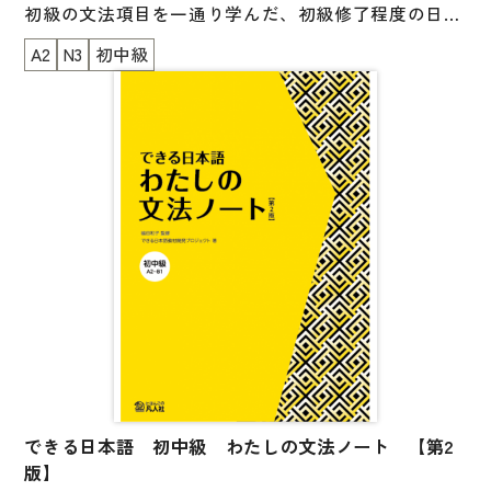
図表
初級の文法項目を一通り学んだ、初級修了程度の日本
語学習者を対象としています。
辞典
A2
N3
初中級
一般的な日本語の文章はまだあまり読んだことがなく
て、読めるようになりたいと思っている人のための教
日本語学習辞典
材です。
漢字字典（辞典）
読解のポイントとなる12の文法・文型（文の構造）
英語辞典
を、わかりやすい構成と図解を用いた解説で、楽しく
韓国語辞典
学べます。
初級で学んだ文法・文型を、読解の視点、文章におけ
スペイン語辞典
る機能の観点で学びなおしましょう。
中国語辞典
解説文は、英語・中国語・ベトナム語の対訳付き。
ドイツ語辞典
読み物は、150 字程度の文章で、知的興味がもてる内
ポルトガル語辞典
容のものになっています。
ロシア語辞典
できる日本語 初中級 わたしの文法ノート 【第2
レベルのめやす：JLPT N3～、A2～
版】
各国語辞典