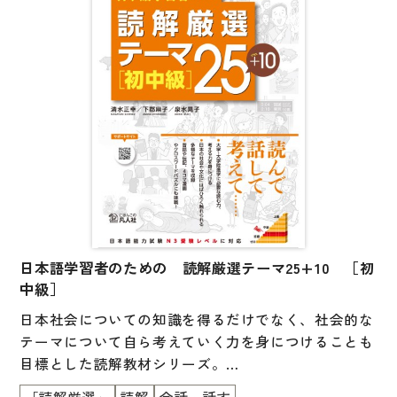
「自分で自分の興味や考えがわからない」
「こんなことを話してヘンに思われたらどうしよう」
「このテーマははたしてスピーチにふさわしいのだろ
うか」
「みんなが興味を持ってくれるだろうか」
など、いくつもの不安や疑問があるようです。
その結果、「とりあえず無難」なスピーチが多くなっ
てしまうのではないでしょうか。
本書は、この「何を話したらよいのかわからない」と
いう困難に
「発見」をキーワードに取り組むことを目的に書かれ
日本語学習者のための 読解厳選テーマ25+10 ［初
ました。
中級］
自分の興味や考え、相手の興味や、話しても大丈夫な
日本社会についての知識を得るだけでなく、社会的な
境界などを「発見」し、
テーマについて自ら考えていく力を身につけることも
「型にはまったスピーチ」から脱却することをめざし
目標とした読解教材シリーズ。
ます。