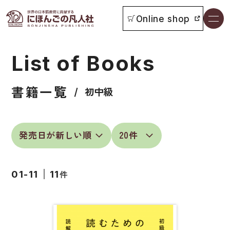
Online shop
書籍一覧
List of Books
本をさがす
書籍一覧
お知らせ
初中級
イベント
日本語学習者用教科書
よくあるご質問
総合教科書
件
01-11
11
付属物の使い方について
ビジネスパーソン・研修生向け
教科書採用について
短期滞在者向け
書籍の内容について
留学生向け専門分野