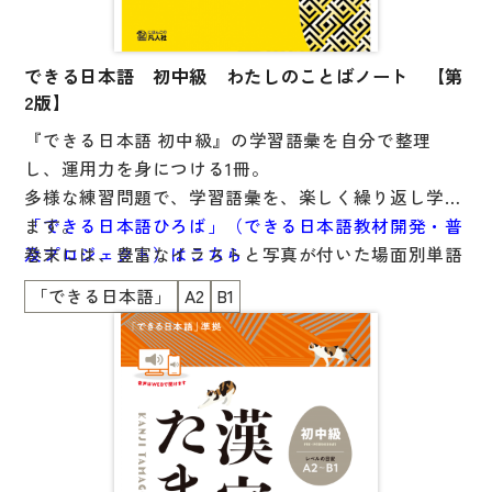
文章・談話・表現
文法
できる日本語 初中級 わたしのことばノート 【第
表記
2版】
言語学
『できる日本語 初中級』の学習語彙を自分で整理
し、運用力を身につける1冊。
試験対策
多様な練習問題で、学習語彙を、楽しく繰り返し学べ
日本語教育事情
ます。
「できる日本語ひろば」（できる日本語教材開発・普
異文化間コミュニケーション
巻末には、豊富なイラストと写真が付いた場面別単語
及プロジェクト）はこちら
集「もっと覚えたい人のために」を掲載。
多言語社会・言語政策
「できる日本語」
A2
B1
工夫次第でさまざまな使い方ができます。
言語の諸相
本書は、話題や場面で課が構成されているので、他の
アカデミック・スキル
教科書を使用している方にも使いやすくなっていま
定期刊行物
す。