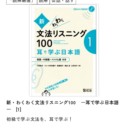
「読解厳選」
読解
会話・話す
初中級編は3部構成。
本書には、さまざまな協働学習のアクティビティが収
められています。
第1部は、日本の社会や文化にはばひろく触れられる2
アクティビティをクラスメートと協力しながら行うこ
5の読み物を掲載。
とで、
文章の理解確認をし、さらに、テーマについて考えた
話し手としての自分、聞き手としてのクラスメートに
り、話したりします。
関する
さまざまな「発見」に出会うことでしょう。
第2部は、5つの昔話・伝記を収録。
また、アクティビティ中のクラスメートとのコミュニ
やや長めの文章に挑戦し、登場人物の心情や物語のメ
ケーション自体が
ッセージを読み取ります。
口頭でのコミュニケーション能力を鍛える絶好の機会
でもあります。
第3部では、4コマ漫画・クロスワードパズル・詩など
に挑戦します。
新・わくわく文法リスニング100 ―耳で学ぶ日本語
＜別冊：英語・中国語・ベトナム語の語彙リスト付き
― [1]
＞
初級で学ぶ文法を、耳で学ぶ！