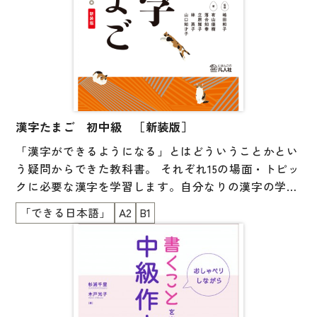
漢字たまご 初中級 ［新装版］
「漢字ができるようになる」とはどういうことかとい
う疑問からできた教科書。 それぞれ15の場面・トピッ
クに必要な漢字を学習します。自分なりの漢字の学び
方を身につけられる工夫が随所にあるのも特長です。
「できる日本語」
A2
B1
学習した漢字は、実際の場面に近い状況で、必要な情
報を読み取ったり、漢字で書いたりする練習をし、力
を試します。 「身近にある漢字が『わかる』『でき
る』」という実感が得られます。『できる日本語』準
拠。初級、初中級でN4、N5の漢字をカバーします。