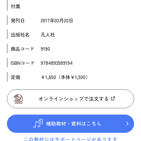
付属
大学入試対策
発刊日
2017年03月20日
学校情報
日本語学習関連副読本
出版社名
凡人社
日本事情
商品コード
9190
定期刊行物
ISBNコード
9784893589194
視聴覚・補助教材
定価
￥1,650（本体￥1,500）
ビデオ・ＤＶＤ
コンピューター
オンラインショップで注文する
カセットテープ・ＣＤ
カード・ゲーム・絵教材
補助教材・資料はこちら
絵本・子ども向け補助
この教材にはサポートページがあります