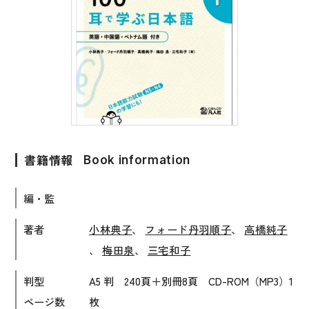
子ども向け
著作権について
文法
原稿・企画の持ち込みについて
読解
正誤表
発音・聴解
その他の質問
作文
会話
書籍情報
Book information
わたしたちについて
語彙・表現
編・監
表記（かな・漢字）
お問い合わせ
練習問題
著者
小林典子
、
フォード丹羽順子
、
高橋純子
、
梅田泉
、
三宅和子
日本語能力試験対策
書店様向け
日本留学試験対策
判型
A5 判 240頁＋別冊8頁 CD-ROM（MP3）1
ページ数
枚
各種試験対策