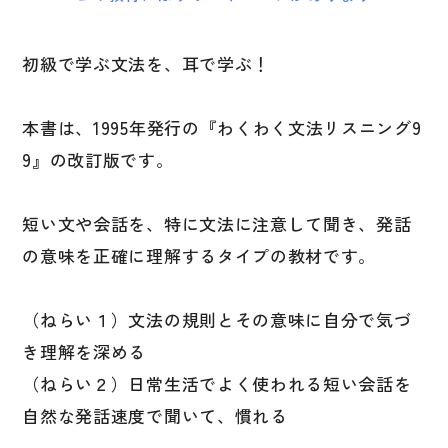
図表
辞典
初級で学ぶ文法を、耳で学ぶ！
日本語学習辞典
本書は、1995年発行の『わくわく文法リスニング9
漢字字典（辞典）
9』の改訂版です。
英語辞典
韓国語辞典
短い文や会話を、特に文法に注意して聞き、発話
スペイン語辞典
の意味を正確に理解するタイプの教材です。
中国語辞典
（ねらい１）文法の規則とその意味に自分で気づ
ドイツ語辞典
き理解を深める
ポルトガル語辞典
（ねらい２）日常生活でよく使われる短い会話を
ロシア語辞典
自然な発話速度で聞いて、慣れる
各国語辞典