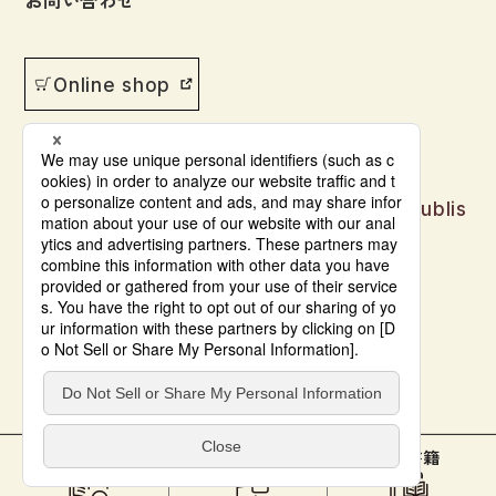
Online shop
Japanese language learning materials publis
hed by Bonjinsha
© Bonjinsha Co., LTD. All Rights Reserved.
本をさがす
教材サポート
電子書籍