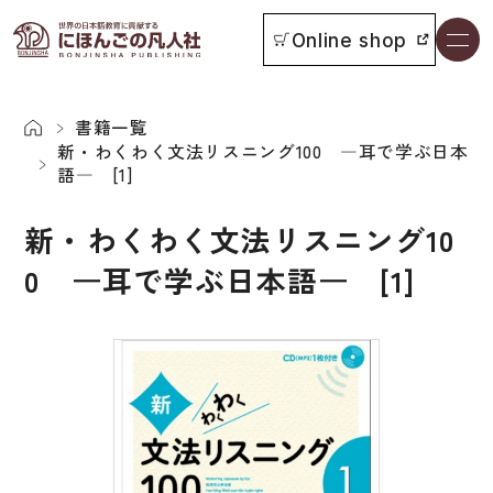
Online shop
書籍一覧
本をさがす
書籍一覧
新・わくわく文法リスニング100 ―耳で学ぶ日本
語― [1]
お知らせ
新・わくわく文法リスニング10
イベント
0 ―耳で学ぶ日本語― [1]
日本語学習者用教科書
よくあるご質問
総合教科書
付属物の使い方について
ビジネスパーソン・研修生向け
教科書採用について
短期滞在者向け
書籍の内容について
留学生向け専門分野