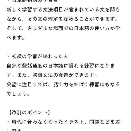
文章・談話・表現
新しく学習する文法項目が含まれている文を聞き
文法
ながら、その文の理解を深めることができます。
表記
そして、さまざまな場面での日本語の使い方が学
言語学
べます。
試験対策
・初級の学習が終わった人
日本語教育事情
自然な発話速度の日本語に慣れる練習になりま
異文化間コミュニケーション
す。また、初級文法の復習ができます。
多言語社会・言語政策
会話に注目すれば、話す力を伸ばす練習にもなる
言語の諸相
でしょう。
アカデミック・スキル
定期刊行物
【改訂のポイント】
・時代に合わなくなったイラスト、問題などを差
し替え