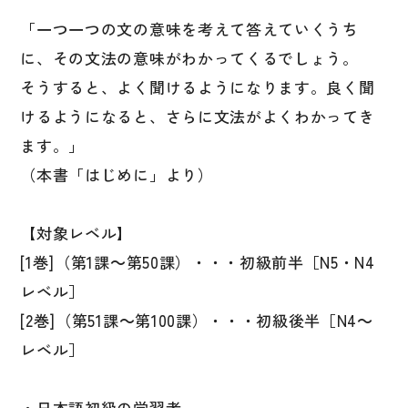
国語辞典
「一つ一つの文の意味を考えて答えていくうち
に、その文法の意味がわかってくるでしょう。
漢字・漢和辞典
そうすると、よく聞けるようになります。良く聞
語学・文法辞典
けるようになると、さらに文法がよくわかってき
表現・用字用語辞典
ます。」
比較文化辞典
（本書「はじめに」より）
教師用参考書
【対象レベル】
日本語教授法
[1巻]（第1課～第50課）・・・初級前半［N5・N4
教室活動参考書
レベル］
日本語概説
[2巻]（第51課～第100課）・・・初級後半［N4～
音声・音韻
レベル］
語彙・意味
・日本語初級の学習者