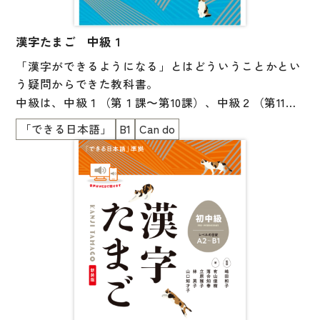
漢字たまご 中級１
「漢字ができるようになる」とはどういうことかとい
う疑問からできた教科書。
中級は、中級１（第１課～第10課）、中級２（第11課
～第20課）の２分冊となっています。
「できる日本語」
B1
Can do
＜３つの柱＞
・何ができるかが明確になっている
・漢字の接触場面から学ぶ
・漢字学習ストラテジーを身につける