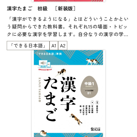
巻頭には、日本語教育と特別支援教育の専門家による
漢字たまご 初級 ［新装版］
学習項目の解説と支援のヒントを掲載。
「漢字ができるようになる」とはどういうことかとい
う疑問からできた教科書。それぞれ15の場面・トピッ
クに必要な漢字を学習します。自分なりの漢字の学び
方を身につけられる工夫が随所にあるのも特長です。
「できる日本語」
A1
A2
学習した漢字は、実際の場面に近い状況で、必要な情
報を読み取ったり、漢字で書いたりする練習をし、力
を試します。「身近にある漢字が『わかる』『でき
る』」という実感が得られます。『できる日本語』準
拠。初級、初中級でN4、N5 の漢字をカバーします。