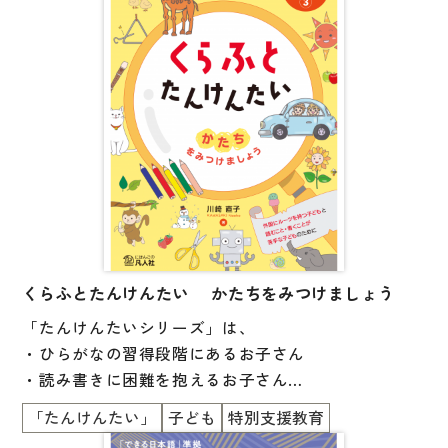
子ども向け
著作権について
文法
原稿・企画の持ち込みについて
読解
正誤表
発音・聴解
その他の質問
作文
会話
わたしたちについて
語彙・表現
表記（かな・漢字）
くらふとたんけんたい かたちをみつけましょう
お問い合わせ
「たんけんたいシリーズ」は、
練習問題
・ひらがなの習得段階にあるお子さん
日本語能力試験対策
書店様向け
・読み書きに困難を抱えるお子さん
日本留学試験対策
・外国にルーツのあるお子さん
「たんけんたい」
子ども
特別支援教育
など、多様な背景を持つ子どもたちが共に学べるイン
各種試験対策