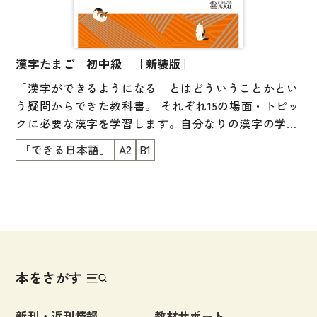
漢字たまご 初中級 ［新装版］
「漢字ができるようになる」とはどういうことかとい
う疑問からできた教科書。 それぞれ15の場面・トピッ
クに必要な漢字を学習します。自分なりの漢字の学び
方を身につけられる工夫が随所にあるのも特長です。
「できる日本語」
A2
B1
学習した漢字は、実際の場面に近い状況で、必要な情
報を読み取ったり、漢字で書いたりする練習をし、力
を試します。 「身近にある漢字が『わかる』『でき
る』」という実感が得られます。『できる日本語』準
拠。初級、初中級でN4、N5の漢字をカバーします。
本をさがす
新刊・近刊情報
教材サポート