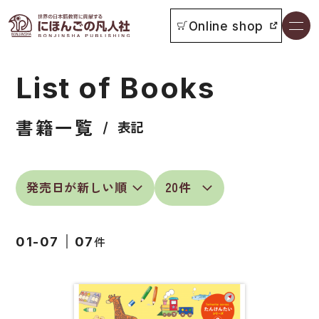
Online shop
書籍一覧
List of Books
本をさがす
書籍一覧
お知らせ
表記
イベント
日本語学習者用教科書
よくあるご質問
総合教科書
件
01-07
07
付属物の使い方について
ビジネスパーソン・研修生向け
教科書採用について
短期滞在者向け
書籍の内容について
留学生向け専門分野