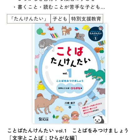
・書くこと・読むことが苦手な子ども
国語辞典
・外国にルーツを持つ子ども
「たんけんたい」
子ども
特別支援教育
漢字・漢和辞典
を主な対象にしています。
語学・文法辞典
子どもたちに寄り添う支援をするために、
表現・用字用語辞典
日本語教育と特別支援教育の双方の視点を取り入れ
比較文化辞典
て、
眼球運動やソーシャルスキルトレーニングなどを組み
教師用参考書
合わせて
開発された教材です。
日本語教授法
本教材を通した学習・支援の場で、子どもたちが楽し
教室活動参考書
い時間を過ごせるように、
日本語概説
ゲームやクイズなどの要素も取り入れられています。
音声・音韻
巻頭には、日本語教育と特別支援教育の専門家による
ことばたんけんたい vol.1 ことばをみつけましょう
語彙・意味
学習項目の解説と支援のヒントを掲載。
［文字とことば：ひらがな編］