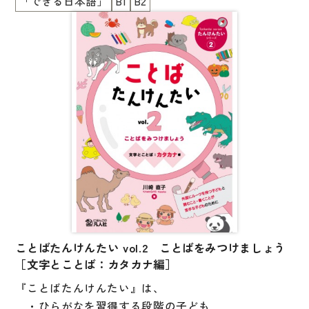
「できる日本語」
B1
B2
図表
学習項目の解説と支援のヒントを掲載しています。
＜３つの柱＞
辞典
・何ができるかが明確になっている
・漢字の接触場面から学ぶ
日本語学習辞典
・漢字学習ストラテジーを身につける
漢字字典（辞典）
英語辞典
韓国語辞典
スペイン語辞典
中国語辞典
ドイツ語辞典
ことばたんけんたい vol.2 ことばをみつけましょう
ポルトガル語辞典
［文字とことば：カタカナ編］
ロシア語辞典
『ことばたんけんたい』は、
各国語辞典
・ひらがなを習得する段階の子ども