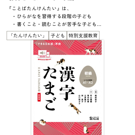
文章・談話・表現
『ことばたんけんたい』は、
文法
・ひらがなを習得する段階の子ども
・書くこと・読むことが苦手な子ども
表記
・外国にルーツを持つ子ども
言語学
「たんけんたい」
子ども
特別支援教育
を主な対象にしています。
試験対策
子どもたちに寄り添う支援をするために、
日本語教育事情
日本語教育と特別支援教育の双方の視点を取り入れ
異文化間コミュニケーション
て、
眼球運動やソーシャルスキルトレーニングなどを組み
多言語社会・言語政策
合わせて
言語の諸相
開発された教材です。
アカデミック・スキル
本教材を通した学習・支援の場で、子どもたちが楽し
定期刊行物
い時間を過ごせるように、
ゲームやクイズなどの要素も取り入れられています。