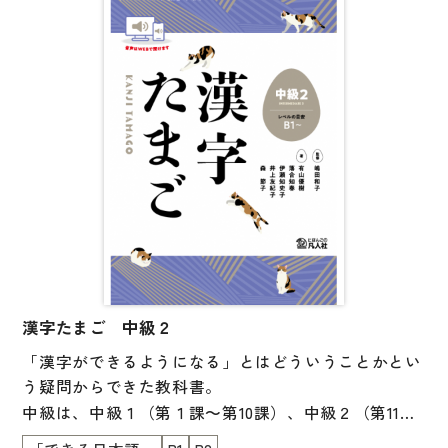
クルーシブな教育環境を支えるための初期指導教材と
大学入試対策
して誕生しました。
学校情報
「くらふとたんけんたい」は、ひらがな練習の前段階
日本語学習関連副読本
として、筆記具などの使い方を身につけることをめざ
す教材です。
日本事情
鉛筆・クレヨン・ペンなど、多様な筆記具に親しみを
定期刊行物
もち、書くことへの意欲を育てるワークをはじめ、消
しゴムの使い方やはさみを使った巧緻性の向上、さら
視聴覚・補助教材
に算数につながる図形認識まで、学習の基礎を支える
多彩なアクティビティを収録しています。
ビデオ・ＤＶＤ
コンピューター
漢字たまご 中級２
本教材を通した学習・支援の場で、子どもたちが楽し
カセットテープ・ＣＤ
「漢字ができるようになる」とはどういうことかとい
い時間を過ごせるように、ゲームやクイズなどの要素
カード・ゲーム・絵教材
う疑問からできた教科書。
も取り入れられています。
中級は、中級１（第１課～第10課）、中級２（第11課
絵本・子ども向け補助
～第20課）の２分冊となっています。
巻頭には、日本語教育と特別支援教育の専門家による