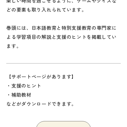
楽しい時間を過ごせるように、ゲームやクイズな
文章・談話・表現
どの要素も取り入れられています。
文法
表記
巻頭には、日本語教育と特別支援教育の専門家に
言語学
よる学習項目の解説と支援のヒントを掲載してい
試験対策
ます。
日本語教育事情
異文化間コミュニケーション
多言語社会・言語政策
【サポートページがあります】
・支援のヒント
言語の諸相
・補助教材
アカデミック・スキル
などがダウンロードできます。
定期刊行物