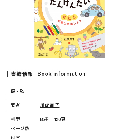
子ども向け
著作権について
文法
原稿・企画の持ち込みについて
読解
正誤表
発音・聴解
その他の質問
作文
会話
書籍情報
Book information
わたしたちについて
語彙・表現
表記（かな・漢字）
編・監
お問い合わせ
練習問題
著者
川崎直子
日本語能力試験対策
書店様向け
判型
B5判 120頁
日本留学試験対策
ページ数
各種試験対策
付属