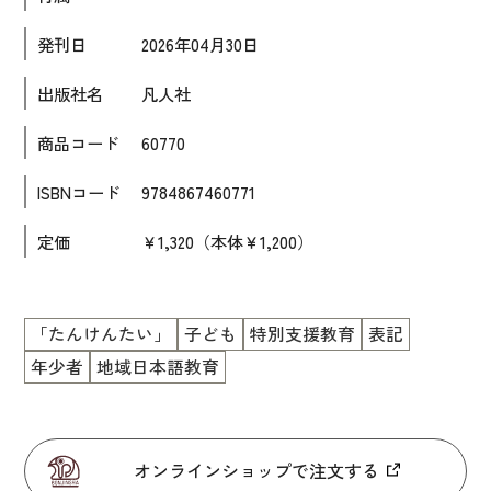
大学入試対策
発刊日
2026年04月30日
学校情報
出版社名
凡人社
日本語学習関連副読本
商品コード
60770
日本事情
ISBNコード
9784867460771
定期刊行物
視聴覚・補助教材
定価
￥1,320（本体￥1,200）
ビデオ・ＤＶＤ
「たんけんたい」
子ども
特別支援教育
表記
コンピューター
年少者
地域日本語教育
カセットテープ・ＣＤ
カード・ゲーム・絵教材
絵本・子ども向け補助
オンラインショップで注文する