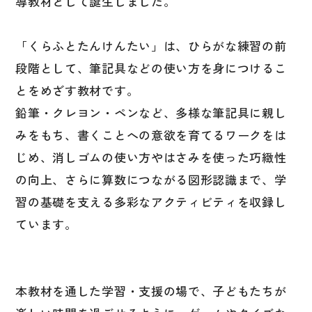
導教材として誕生しました。
国語辞典
漢字・漢和辞典
「くらふとたんけんたい」は、ひらがな練習の前
段階として、筆記具などの使い方を身につけるこ
語学・文法辞典
とをめざす教材です。
表現・用字用語辞典
鉛筆・クレヨン・ペンなど、多様な筆記具に親し
比較文化辞典
みをもち、書くことへの意欲を育てるワークをは
教師用参考書
じめ、消しゴムの使い方やはさみを使った巧緻性
の向上、さらに算数につながる図形認識まで、学
日本語教授法
習の基礎を支える多彩なアクティビティを収録し
教室活動参考書
ています。
日本語概説
音声・音韻
本教材を通した学習・支援の場で、子どもたちが
語彙・意味