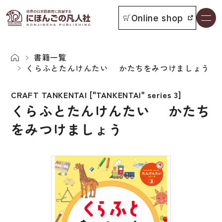
Online shop
書籍一覧
本をさがす
書籍一覧
くらふとたんけんたい かたちをみつけましょう
お知らせ
CRAFT TANKENTAI ["TANKENTAI" series 3]
くらふとたんけんたい かたち
イベント
をみつけましょう
日本語学習者用教科書
よくあるご質問
総合教科書
付属物の使い方について
ビジネスパーソン・研修生向け
教科書採用について
短期滞在者向け
書籍の内容について
留学生向け専門分野