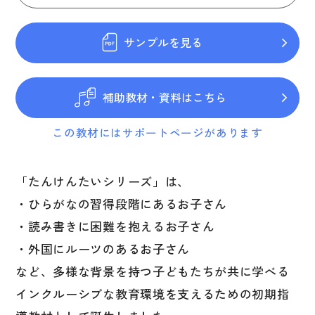
図表
辞典
サンプルを見る
日本語学習辞典
補助教材・資料はこちら
漢字字典（辞典）
英語辞典
この教材にはサポートページがあります
韓国語辞典
スペイン語辞典
「たんけんたいシリーズ」は、
・ひらがなの習得段階にあるお子さん
中国語辞典
・読み書きに困難を抱えるお子さん
ドイツ語辞典
・外国にルーツのあるお子さん
ポルトガル語辞典
など、多様な背景を持つ子どもたちが共に学べる
ロシア語辞典
インクルーシブな教育環境を支えるための初期指
各国語辞典