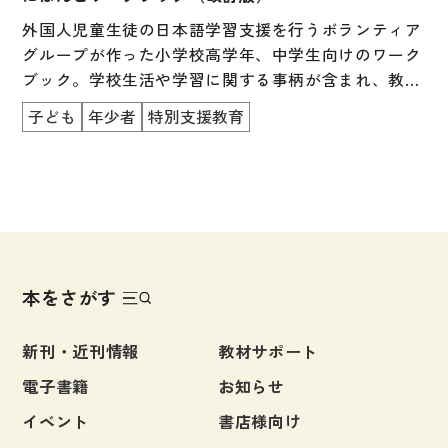
文章・談話・表現
学習項目の解説と支援のヒントを掲載。
外国人児童生徒の日本語学習支援を行うボランティア
文法
グループが作った小学校高学年、中学生向けのワーク
ブック。学校生活や学習に関する事柄が含まれ、教科
表記
学習への橋渡しとして最適。
子ども
年少者
特別支援教育
言語学
試験対策
日本語教育事情
異文化間コミュニケーション
多言語社会・言語政策
本をさがす
言語の諸相
アカデミック・スキル
新刊・近刊情報
教材サポート
定期刊行物
電子書籍
お知らせ
イベント
書店様向け