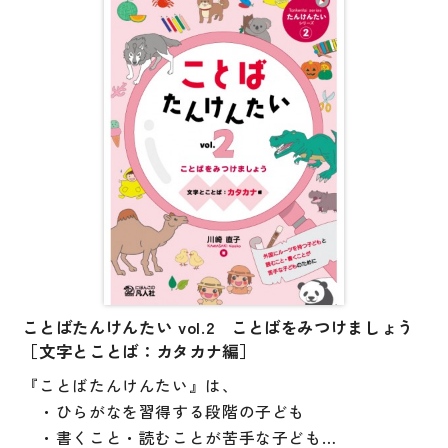
クルーシブな教育環境を支えるための初期指導教材と
大学入試対策
して誕生しました。
学校情報
「くらふとたんけんたい」は、ひらがな練習の前段階
日本語学習関連副読本
として、筆記具などの使い方を身につけることをめざ
す教材です。
日本事情
鉛筆・クレヨン・ペンなど、多様な筆記具に親しみを
定期刊行物
もち、書くことへの意欲を育てるワークをはじめ、消
しゴムの使い方やはさみを使った巧緻性の向上、さら
視聴覚・補助教材
に算数につながる図形認識まで、学習の基礎を支える
多彩なアクティビティを収録しています。
ビデオ・ＤＶＤ
コンピューター
ことばたんけんたい vol.2 ことばをみつけましょう
本教材を通した学習・支援の場で、子どもたちが楽し
カセットテープ・ＣＤ
［文字とことば：カタカナ編］
い時間を過ごせるように、ゲームやクイズなどの要素
カード・ゲーム・絵教材
『ことばたんけんたい』は、
も取り入れられています。
・ひらがなを習得する段階の子ども
絵本・子ども向け補助
・書くこと・読むことが苦手な子ども
巻頭には、日本語教育と特別支援教育の専門家による