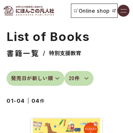
Online shop
書籍一覧
List of Books
本をさがす
書籍一覧
お知らせ
特別支援教育
イベント
日本語学習者用教科書
よくあるご質問
総合教科書
件
01-04
04
付属物の使い方について
ビジネスパーソン・研修生向け
教科書採用について
短期滞在者向け
書籍の内容について
留学生向け専門分野