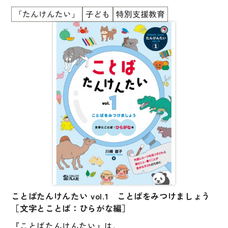
図表
・外国にルーツを持つ子ども
学習項目の解説と支援のヒントを掲載しています。
「たんけんたい」
子ども
特別支援教育
を主な対象にしています。
辞典
子どもたちに寄り添う支援をするために、
日本語学習辞典
日本語教育と特別支援教育の双方の視点を取り入れ
漢字字典（辞典）
て、
眼球運動やソーシャルスキルトレーニングなどを組み
英語辞典
合わせて
韓国語辞典
開発された教材です。
スペイン語辞典
本教材を通した学習・支援の場で、子どもたちが楽し
中国語辞典
い時間を過ごせるように、
ゲームやクイズなどの要素も取り入れられています。
ドイツ語辞典
ポルトガル語辞典
巻頭には、日本語教育と特別支援教育の専門家による
ことばたんけんたい vol.1 ことばをみつけましょう
ロシア語辞典
学習項目の解説と支援のヒントを掲載。
［文字とことば：ひらがな編］
各国語辞典
『ことばたんけんたい』は、