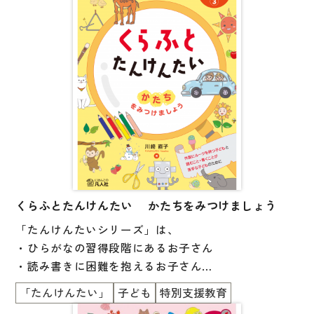
子ども向け
著作権について
文法
原稿・企画の持ち込みについて
読解
正誤表
発音・聴解
その他の質問
作文
会話
わたしたちについて
語彙・表現
表記（かな・漢字）
くらふとたんけんたい かたちをみつけましょう
お問い合わせ
「たんけんたいシリーズ」は、
練習問題
・ひらがなの習得段階にあるお子さん
日本語能力試験対策
書店様向け
・読み書きに困難を抱えるお子さん
日本留学試験対策
・外国にルーツのあるお子さん
「たんけんたい」
子ども
特別支援教育
など、多様な背景を持つ子どもたちが共に学べるイン
各種試験対策