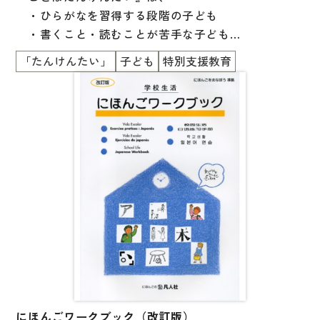
・ひらがなを習得する段階の子ども
国語辞典
・書くこと・読むことが苦手な子ども
漢字・漢和辞典
・外国にルーツを持つ子ども
「たんけんたい」
子ども
特別支援教育
を主な対象にしています。
語学・文法辞典
表現・用字用語辞典
子どもたちに寄り添う支援をするために、
比較文化辞典
日本語教育と特別支援教育の双方の視点を取り入れ
て、
教師用参考書
眼球運動やソーシャルスキルトレーニングなどを組み
合わせて
日本語教授法
開発された教材です。
教室活動参考書
本教材を通した学習・支援の場で、子どもたちが楽し
日本語概説
い時間を過ごせるように、
音声・音韻
ゲームやクイズなどの要素も取り入れられています。
語彙・意味
巻頭には、日本語教育と特別支援教育の専門家による
にほんごワークブック（改訂版）