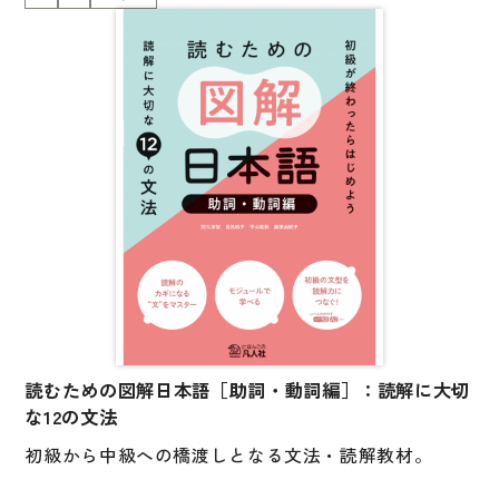
一般的な日本語の文章はまだあまり読んだことがなく
大学入試対策
て、読めるようになりたいと思っている人のための教
材です。
学校情報
日本語学習関連副読本
読解のポイントとなる12の文法・文型（文の構造）
を、わかりやすい構成と図解を用いた解説で、楽しく
日本事情
学べます。
定期刊行物
初級で学んだ文法・文型を、読解の視点、文章におけ
る機能の観点で学びなおしましょう。
視聴覚・補助教材
解説文は、英語・中国語・ベトナム語の対訳付き。
ビデオ・ＤＶＤ
読み物は、150 字程度の文章で、知的興味がもてる内
コンピューター
容のものになっています。
カセットテープ・ＣＤ
読むための図解日本語［助詞・動詞編］：読解に大切
レベルのめやす：JLPT N3～、A2～
な12の文法
カード・ゲーム・絵教材
初級から中級への橋渡しとなる文法・読解教材。
絵本・子ども向け補助