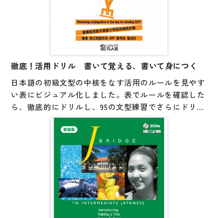
・解答
・CD-ROM（MP3形式ファイル収録）
【ポイント】
・各課に「学習目的」と「留意点（文法についての簡
徹底！活用ドリル 書いて覚える、書いて身につく
単な説明）」を掲載。
日本語の初級文型の中核をなす活用のルールを見やす
どちらも3言語の対訳付き。
い表にビジュアル化しました。表でルールを確認した
・「音声スクリプト」は3言語の対訳付き。
ら、徹底的にドリルし、95の文型練習でさらにドリ
ル! 最後に、4択形式の問題で総復習できます。活用へ
の苦手意識を解消して、正確さ・流暢さを伸ばしまし
ょう。普段の授業や能力試験対策にプラスしてみては
いかがでしょうか。宿題帳としてもおススメです。