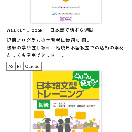
・初級の学習が終わった人
「一つ一つの文の意味を考えて答えていくうちに、そ
自然な発話速度の日本語に慣れる練習になります。ま
の文法の意味がわかってくるでしょう。
た、初級文法の復習ができます。
そうすると、よく聞けるようになります。良く聞ける
会話に注目すれば、話す力を伸ばす練習にもなるでし
ようになると、さらに文法がよくわかってきます。」
WEEKLY J book1 日本語で話す６週間
ょう。
（本書「はじめに」より）
短期プログラムの学習者に最適な1冊。
【改訂のポイント】
初級の学び直し教材、地域日本語教室での活動の素材
【対象レベル】
・時代に合わなくなったイラスト、問題などを差し替
としても活用できます。
[1巻]（第1課～第50課）・・・初級前半［N5・N4レベ
え
ル］
A2
B1
Can do
・一部は課ごとリニューアルし、全100課に再構成
「伝えたいこと」をもとに、そのために必要な文型・
[2巻]（第51課～第100課）・・・初級後半［N4～レベ
・1巻（第1課～第50課）・2巻（第51課～第100課）の
表現・語彙を学習者自身が考え、選びながら、学んで
ル］
シリーズに
いきます。
・学習者が一人でも学びやすいように再構成
・日本語初級の学習者
book1は、初級後半～中級前半対象に、できるように
新しく学習する文法項目が含まれている文を聞きなが
【本書の構成】
なることを明確にした30のユニットで構成され、どこ
ら、その文の理解を深めることができます。
からでも学ぶことができます。
・練習問題（ワークシート）
そして、さまざまな場面での日本語の使い方が学べま
イラストが豊富で、楽しく学べるテキストです。
・音声スクリプト
す。
・解答