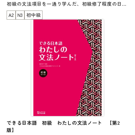
図表
初級の文法項目を一通り学んだ、初級修了程度の日本
語学習者を対象としています。
辞典
A2
N3
初中級
一般的な日本語の文章はまだあまり読んだことがなく
て、読めるようになりたいと思っている人のための教
日本語学習辞典
材です。
漢字字典（辞典）
読解のポイントとなる12の文法・文型（文の構造）
英語辞典
を、わかりやすい構成と図解を用いた解説で、楽しく
韓国語辞典
学べます。
初級で学んだ文法・文型を、読解の視点、文章におけ
スペイン語辞典
る機能の観点で学びなおしましょう。
中国語辞典
解説文は、英語・中国語・ベトナム語の対訳付き。
ドイツ語辞典
読み物は、150 字程度の文章で、知的興味がもてる内
ポルトガル語辞典
容のものになっています。
ロシア語辞典
できる日本語 初級 わたしの文法ノート 【第2
レベルのめやす：JLPT N3～、A2～
版】
各国語辞典