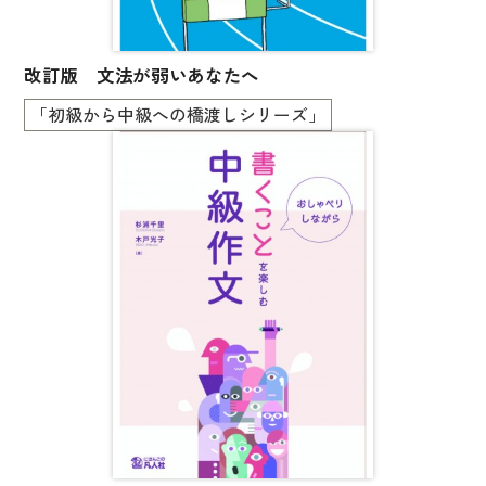
文章・談話・表現
文法
改訂版 文法が弱いあなたへ
表記
「初級から中級への橋渡しシリーズ」
言語学
試験対策
日本語教育事情
異文化間コミュニケーション
多言語社会・言語政策
言語の諸相
アカデミック・スキル
定期刊行物