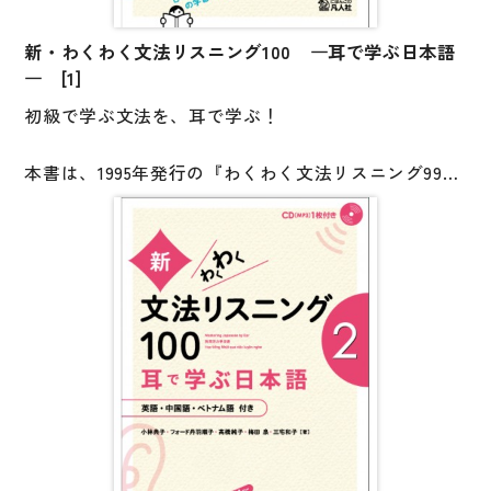
アカデミック作文の入門としても適しています。
新・わくわく文法リスニング100 ―耳で学ぶ日本語
学習者の協働活動の部分をオンライン授業で行うのも
― [1]
おすすめです。
初級で学ぶ文法を、耳で学ぶ！
本書は、1995年発行の『わくわく文法リスニング99』
の改訂版です。
短い文や会話を、特に文法に注意して聞き、発話の意
味を正確に理解するタイプの教材です。
（ねらい１）文法の規則とその意味に自分で気づき理
解を深める
（ねらい２）日常生活でよく使われる短い会話を自然
な発話速度で聞いて、慣れる
「一つ一つの文の意味を考えて答えていくうちに、そ