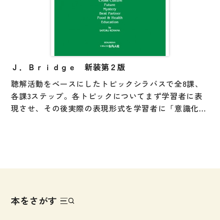
Ｊ．Ｂｒｉｄｇｅ 新装第２版
聴解活動をベースにしたトピックシラバスで全8課、
各課3ステップ。各トピックについてまず学習者に表
現させ、その後実際の表現形式を学習者に「意識化」
させる活動により、実際場面での日本語運用能力向上
が可能になる。今回新たに各課と巻末に英語・中国
語・韓国語対訳の語彙リストを付した。
（旧版ISBN:9784893587107）
本をさがす