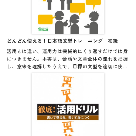
This textbook is originally designed for the learners in
・CD-ROM（MP3形式ファイル収録）
・初級の学習が終わった人
short-term study program in Japan.
自然な発話速度の日本語に慣れる練習になります。ま
Yet, it is also suitable for the learners of Japanese a
【ポイント】
た、初級文法の復習ができます。
broad.
・各課に「学習目的」と「留意点（文法についての簡
会話に注目すれば、話す力を伸ばす練習にもなるでし
In each lesson the goals of communication in certain s
単な説明）」を掲載。
どんどん使える！日本語文型トレーニング 初級
ょう。
ituations are shown.
どちらも3言語の対訳付き。
活用とは違い、運用力は機械的にくり返すだけでは身
・「音声スクリプト」は3言語の対訳付き。
【改訂のポイント】
につきません。本書は、会話や文章全体の流れを把握
・時代に合わなくなったイラスト、問題などを差し替
し、意味を理解したうえで、目標の文型を適切に使っ
え
て答える「考えて解く」文型練習問題集です。授業の
・一部は課ごとリニューアルし、全100課に再構成
補助教材、宿題や小テスト、課やコースの終わりの復
・1巻（第1課～第50課）・2巻（第51課～第100課）の
習などに最適です。
シリーズに
・学習者が一人でも学びやすいように再構成
【本書の構成】
・練習問題（ワークシート）
・音声スクリプト