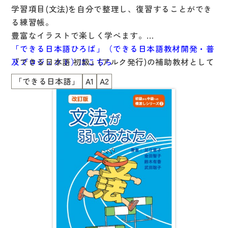
学習項目(文法)を自分で整理し、復習することができ
国語辞典
る練習帳。
漢字・漢和辞典
豊富なイラストで楽しく学べます。
「できる日本語ひろば」（できる日本語教材開発・普
語学・文法辞典
『できる日本語 初級』(アルク発行)の補助教材として
及プロジェクト）はこちら
表現・用字用語辞典
開発されましたが、
「できる日本語」
A1
A2
他の教科書を使用している方にもおススメです。
比較文化辞典
教師用参考書
日本語教授法
教室活動参考書
日本語概説
音声・音韻
語彙・意味