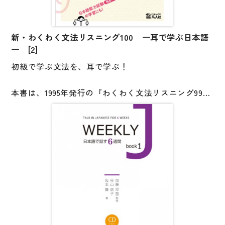
の文法の意味がわかってくるでしょう。
そうすると、よく聞けるようになります。良く聞ける
ようになると、さらに文法がよくわかってきます。」
新・わくわく文法リスニング100 ―耳で学ぶ日本語
（本書「はじめに」より）
― [2]
初級で学ぶ文法を、耳で学ぶ！
【対象レベル】
[1巻]（第1課～第50課）・・・初級前半［N5・N4レベ
本書は、1995年発行の『わくわく文法リスニング99』
ル］
の改訂版です。
[2巻]（第51課～第100課）・・・初級後半［N4～レベ
ル］
短い文や会話を、特に文法に注意して聞き、発話の意
味を正確に理解するタイプの教材です。
・日本語初級の学習者
新しく学習する文法項目が含まれている文を聞きなが
（ねらい１）文法の規則とその意味に自分で気づき理
ら、その文の理解を深めることができます。
解を深める
そして、さまざまな場面での日本語の使い方が学べま
（ねらい２）日常生活でよく使われる短い会話を自然
す。
な発話速度で聞いて、慣れる