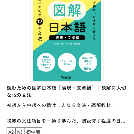
子ども向け
著作権について
文法
原稿・企画の持ち込みについて
読解
正誤表
発音・聴解
その他の質問
作文
会話
わたしたちについて
語彙・表現
表記（かな・漢字）
読むための図解日本語［表現・文章編］：読解に大切
お問い合わせ
な12の文法
練習問題
初級から中級への橋渡しとなる文法・読解教材。
日本語能力試験対策
書店様向け
日本留学試験対策
初級の文法項目を一通り学んだ、初級修了程度の日本
語学習者を対象としています。
各種試験対策
A2
N3
初中級