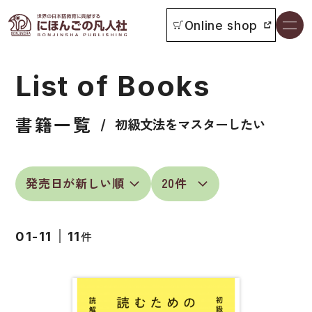
Online shop
書籍一覧
List of Books
本をさがす
書籍一覧
お知らせ
初級文法をマスターしたい
イベント
日本語学習者用教科書
よくあるご質問
総合教科書
件
01-11
11
付属物の使い方について
ビジネスパーソン・研修生向け
教科書採用について
短期滞在者向け
書籍の内容について
留学生向け専門分野