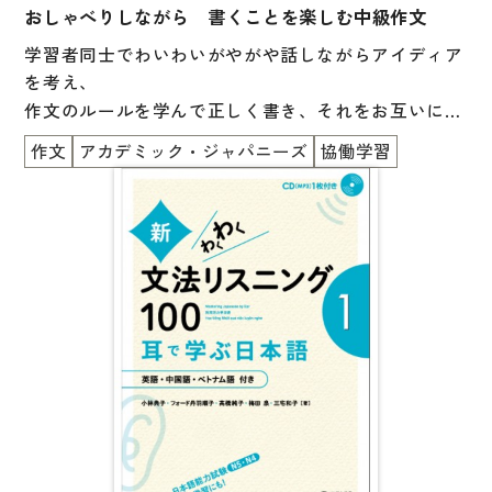
おしゃべりしながら 書くことを楽しむ中級作文
学習者同士でわいわいがやがや話しながらアイディア
を考え、
作文のルールを学んで正しく書き、それをお互いに読
んで話し合い、
作文
アカデミック・ジャパニーズ
協働学習
もっといい言葉、ぴったりの表現に変えて書き直しま
す。
作文のイメージが変わるかもしれません。
よく知っていることについて、400 字ぐらいのまとま
りのある、読み手に伝わる
（読んでよかったと思える）文章を書くことをめざし
ます。
初級レベルの学習が終わった人、また、普通体や書き
言葉で書けるようになりたい
中級レベルの人向け。