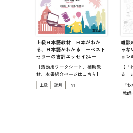
第2部、より主体的に社会を読む第
3部からなる全20課。
上級日本語教材 日本がわか
雑談
る、日本語がわかる ―ベスト
ゃな
セラーの書評エッセイ24―
ョン
【活動用ワークシート、補助教
【「
材、本書紹介ページはこちら】
る」
上級
読解
N1
「わ
教師