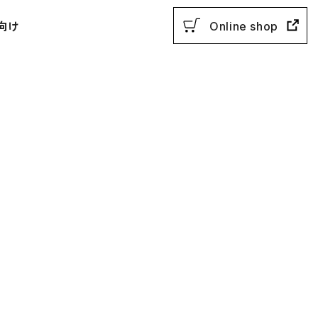
向け
Online shop
用参考書
教授法
動参考書
概説