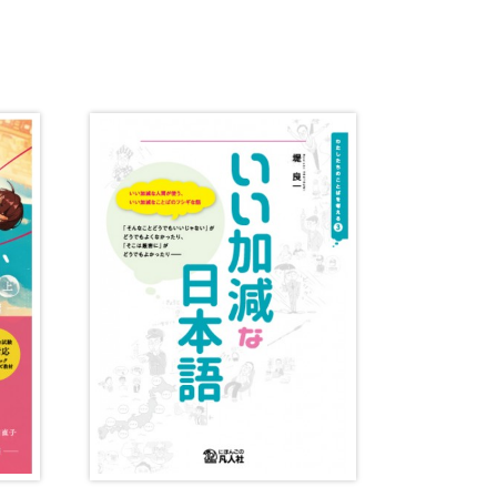
音韻
意味
談話・表現
策
教育事情
間コミュニケーション
社会・言語政策
諸相
ミック・スキル