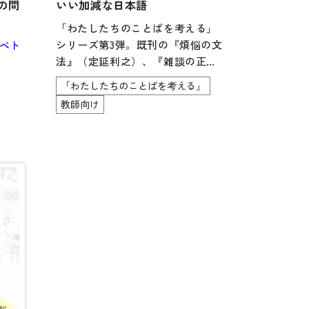
の問
いい加減な日本語
行物
「わたしたちのことばを考える」
シリーズ第3弾。既刊の『煩悩の文
ベト
法』（定延利之）、『雑談の正
体』（清水崇文）につづき、こと
「わたしたちのことばを考える」
ばのおもしろさを伝える一冊。本
教師向け
書ではフィラー、
指示詞を主なテーマとする。あっ
てもなくてもよさそうな「えーっ
と」「あのー」などのフィラーに
きっちりとした役割があること
や、指示詞（こそあ）は案外「い
い加減」なもので
あることを見る。
きっちりとしていると思えばいい
加減、いい加減と思えばきっち
り。ルールで自分たちをがんじが
らめにしたがり、一方でラクにし