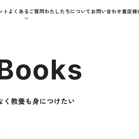
ント
よくあるご質問
わたしたちについて
お問い合わせ
書店様
本をさがす
 Books
助教材
辞典
教師
なく教養も身につけたい
日本語学習辞典
日本語
漢字字典（辞典）
教室活
・ＣＤ
英語辞典
日本語