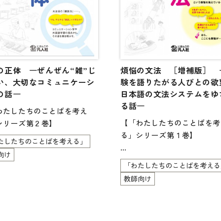
の正体 ―ぜんぜん“雑”じ
煩悩の文法 ［増補版］ 
い、大切なコミュニケーシ
験を語りたがる人びとの欲
の話―
日本語の文法システムをゆ
る話―
わたしたちのことばを考え
【「わたしたちのことばを考
シリーズ第２巻】
る」シリーズ第１巻】
たしたちのことばを考える」
向け
人は誰しも、体験を語りたい
「わたしたちのことばを考える
う“煩悩”を抱えている――。
教師向け
「4色ボールペン、北京であ
たよ」
「先週はうどんばかり食べま