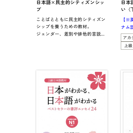
日本語×民主的シティズンシッ
日本
各種試験対策
プ
い〈
大学入試対策
ことばとともに民主的シティズン
【※
学校情報
シップを養うための教材。
ナム
ジェンダー、差別や排他的言説、
日本語学習関連副読本
アカ
国家、戦争、環境、地方自治など
上級
日本事情
のテーマについて、新聞の見出し
や記事、ポスター、法律、データ
定期刊行物
などから読み解きます。
考え方や文化的背景の異なる人た
ちが、対話を通して批判的な姿勢
で自分や他者に向き合い、他者を
寛容に受け止め、さまざまな気づ
きを得て、自らの考えを深め、明
確なことばをつむぐことを助けま
す。
読み方と対話のしかたを学ぶ第1
部、読んで対話することに慣れる