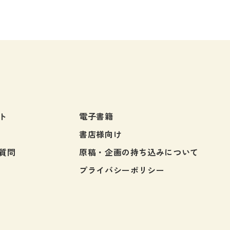
た」
「1分もしたら、真っ赤だよ
私たちのことばには、そんな
悩”が見え隠れしている。
文法を考えるときに想定する
し手」は、あまりに理知的で
理的だったのではないだろう
しかし、実際に生きる私たち
ト
電子書籍
悩”にまみれている。
書店様向け
体験を語りたいという欲望は
に、文法システムをゆさぶっ
質問
原稿・企画の持ち込みについて
まうのだ。
プライバシーポリシー
私たちが日常で生みだすこと
を、ありのままに見つめるこ
見えてくる本当のことばの姿
私たちのことばの世界を探索