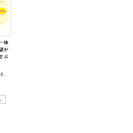
たい。そんな人間の複雑さをこと
ばが見事に反映し
ている。
―体
望が
さぶ
え
とい
」
りまし
し