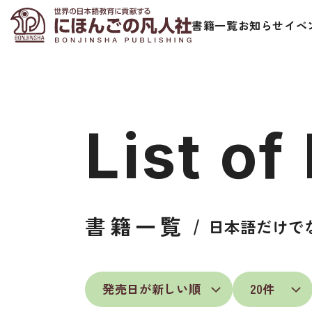
書籍一覧
お知らせ
イベ
List of
日本語学習者用教科書
視聴覚・補
書籍一覧
日本語だけで
総合教科書
ビデオ・ＤＶＤ
ビジネスパーソン・研修生向け
コンピューター
短期滞在者向け
カセットテープ