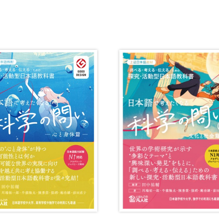
・絵教材
韓国語辞典
音声・
け補助
スペイン語辞典
語彙・
中国語辞典
文章・
ドイツ語辞典
文法
ポルトガル語辞典
表記
ロシア語辞典
言語学
各国語辞典
試験対
国語辞典
日本語
漢字・漢和辞典
異文化
語学・文法辞典
多言語
表現・用字用語辞典
言語の
比較文化辞典
アカデ