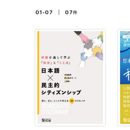
留学生向け専門分野
カード・ゲーム
件
01-07
07
子ども向け
絵本・子ども向
文法
図表
読解
発音・聴解
作文
会話
語彙・表現
表記（かな・漢字）
練習問題
日本語能力試験対策
日本留学試験対策