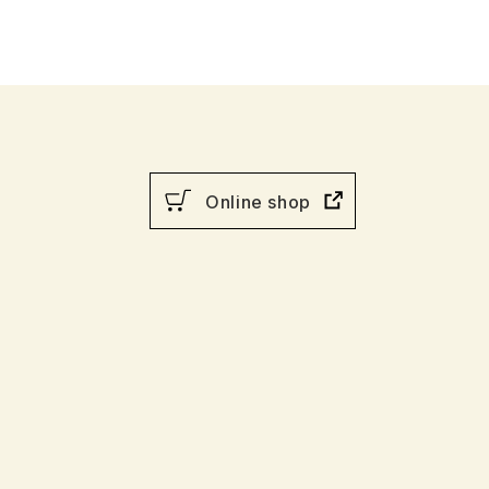
」……
“煩
「話
、合
Online shop
か。
は“煩
、時
てし
ば
とで
。
し、