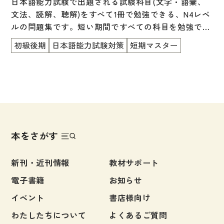
日本語能力試験で出題される試験科目(文字・語彙、
文法、読解、聴解)をすべて1冊で勉強できる、N4レベ
ルの問題集です。短い期間ですべての科目を勉強でき
るので、苦手な科目を見つけたり、試験直前の総仕上
初級後期
日本語能力試験対策
短期マスター
げとしても使うことができます。巻末には実際の試験
の約半分に相当する問題数の「まとめのテスト」があ
ります。
本をさがす
新刊・近刊情報
教材サポート
電子書籍
お知らせ
イベント
書店様向け
わたしたちについて
よくあるご質問