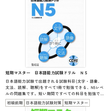
子ども向け
著作権について
文法
原稿・企画の持ち込みについて
読解
正誤表
発音・聴解
その他の質問
作文
会話
わたしたちについて
語彙・表現
表記（かな・漢字）
短期マスター 日本語能力試験ドリル Ｎ５
お問い合わせ
日本語能力試験で出題される試験科目(文字・語彙、
練習問題
文法、読解、聴解)をすべて1冊で勉強できる、N5レベ
日本語能力試験対策
書店様向け
ルの問題集です。短い期間ですべての科目を勉強でき
るので、苦手な科目を見つけたり、試験直前の総仕上
日本留学試験対策
初級前期
日本語能力試験対策
短期マスター
げとしても使うことができます。巻末には実際の試験
各種試験対策