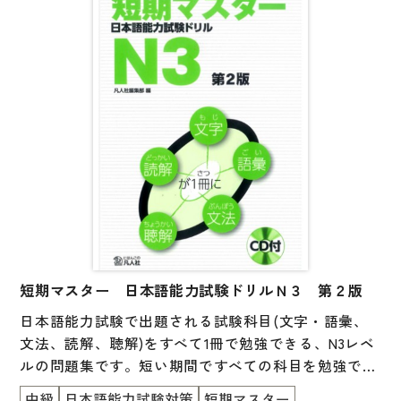
の約半分に相当する問題数の「まとめのテスト」があ
大学入試対策
ります。
学校情報
日本語学習関連副読本
日本事情
定期刊行物
視聴覚・補助教材
ビデオ・ＤＶＤ
コンピューター
短期マスター 日本語能力試験ドリルＮ３ 第２版
カセットテープ・ＣＤ
日本語能力試験で出題される試験科目(文字・語彙、
カード・ゲーム・絵教材
文法、読解、聴解)をすべて1冊で勉強できる、N3レベ
ルの問題集です。短い期間ですべての科目を勉強でき
絵本・子ども向け補助
るので、苦手な科目を見つけたり、試験直前の総仕上
中級
日本語能力試験対策
短期マスター