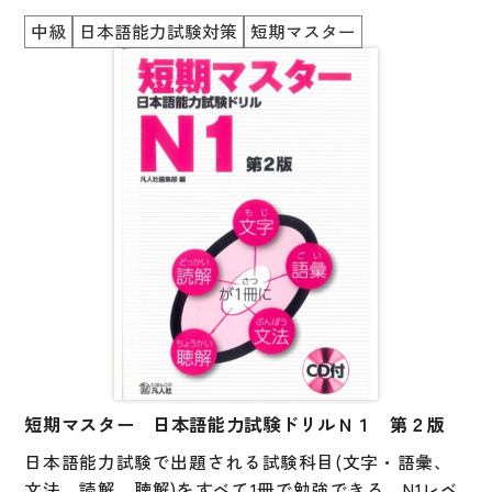
るので、苦手な科目を見つけたり、試験直前の総仕上
国語辞典
中級
日本語能力試験対策
短期マスター
げとしても使うことができます。巻末には実際の試験
漢字・漢和辞典
の約半分に相当する問題数の「まとめのテスト」があ
ります。
語学・文法辞典
表現・用字用語辞典
比較文化辞典
教師用参考書
日本語教授法
教室活動参考書
日本語概説
音声・音韻
短期マスター 日本語能力試験ドリルＮ１ 第２版
語彙・意味
日本語能力試験で出題される試験科目(文字・語彙、
文法、読解、聴解)をすべて1冊で勉強できる、N1レベ