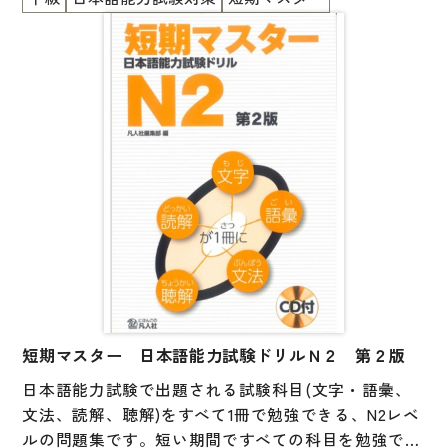
図表
げとしても使うことができます。巻末には実際の試験
の約半分に相当する問題数の「まとめのテスト」があ
辞典
ります。
日本語学習辞典
漢字字典（辞典）
英語辞典
韓国語辞典
スペイン語辞典
中国語辞典
ドイツ語辞典
短期マスター 日本語能力試験ドリルＮ２ 第２版
ポルトガル語辞典
日本語能力試験で出題される試験科目(文字・語彙、
ロシア語辞典
文法、読解、聴解)をすべて1冊で勉強できる、N2レベ
各国語辞典
ルの問題集です。短い期間ですべての科目を勉強でき