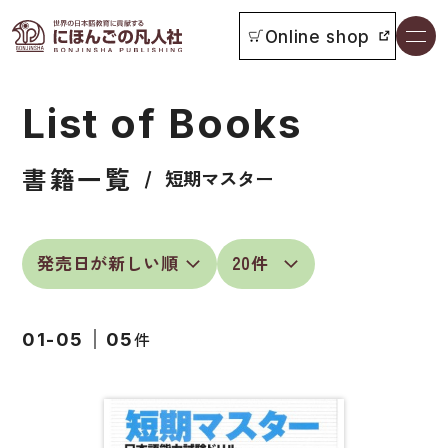
Online shop
書籍一覧
List of Books
本をさがす
書籍一覧
お知らせ
短期マスター
イベント
日本語学習者用教科書
よくあるご質問
総合教科書
件
01-05
05
付属物の使い方について
ビジネスパーソン・研修生向け
教科書採用について
短期滞在者向け
書籍の内容について
留学生向け専門分野