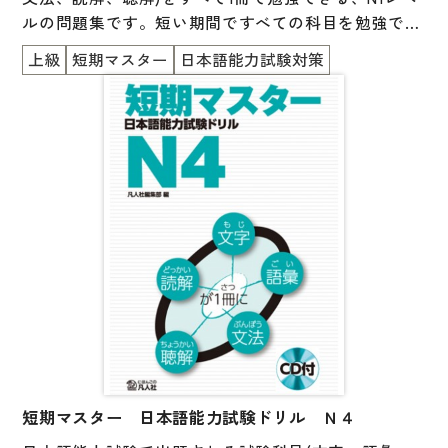
文章・談話・表現
ルの問題集です。短い期間ですべての科目を勉強でき
文法
るので、苦手な科目を見つけたり、試験直前の総仕上
上級
短期マスター
日本語能力試験対策
げとしても使うことができます。巻末には実際の試験
表記
の約半分に相当する問題数の「まとめのテスト」があ
言語学
ります。
試験対策
日本語教育事情
異文化間コミュニケーション
多言語社会・言語政策
言語の諸相
アカデミック・スキル
定期刊行物
短期マスター 日本語能力試験ドリル Ｎ４