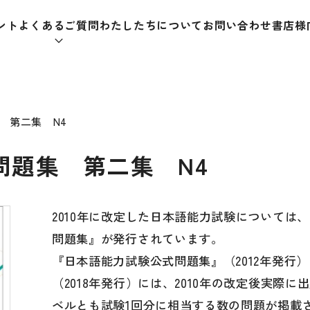
ント
よくあるご質問
わたしたちについて
お問い合わせ
書店様
本をさがす
 第二集 N4
問題集 第二集 N4
助教材
辞典
教師
2010年に改定した日本語能力試験については
問題集』が発行されています。
日本語学習辞典
日本語
『日本語能力試験公式問題集』（2012年発行
漢字字典（辞典）
教室活
（2018年発行）には、2010年の改定後実際
・ＣＤ
英語辞典
日本語
ベルとも試験1回分に相当する数の問題が掲載