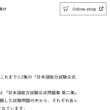
向け
Online shop
用参考書
、これまでに2集の『日本語能力試験公式
教授法
）と『日本語能力試験公式問題集 第二集』
動参考書
に出題した試験問題の中から、それぞれ各レ
概説
されています。