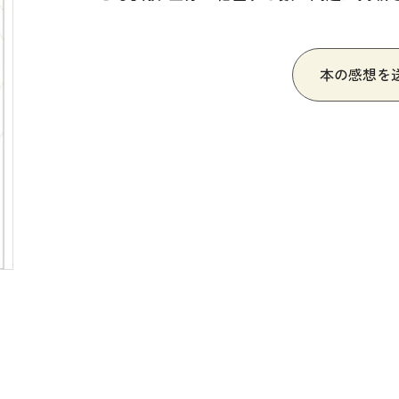
・絵教材
韓国語辞典
音声・
け補助
スペイン語辞典
語彙・
本の感想を
中国語辞典
文章・
ドイツ語辞典
文法
ポルトガル語辞典
表記
ロシア語辞典
言語学
各国語辞典
試験対
国語辞典
日本語
漢字・漢和辞典
異文化
語学・文法辞典
多言語
表現・用字用語辞典
言語の
比較文化辞典
アカデ