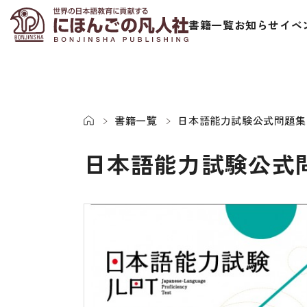
書籍一覧
お知らせ
イベ
書籍一覧
日本語能力試験公式問題集
日本語能力試験公式
日本語学習者用教科書
視聴覚・補
総合教科書
ビデオ・ＤＶＤ
ビジネスパーソン・研修生向け
コンピューター
短期滞在者向け
カセットテープ