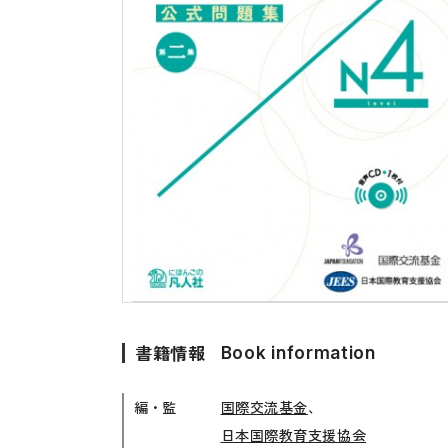
留学生向け専門分野
カード・ゲーム
子ども向け
絵本・子ども向
文法
図表
読解
発音・聴解
作文
会話
語彙・表現
表記（かな・漢字）
練習問題
書籍情報
Book information
日本語能力試験対策
編・監
国際交流基金
、
日本留学試験対策
日本国際教育支援協会