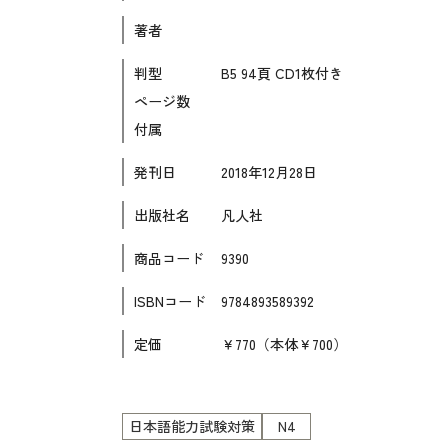
各種試験対策
著者
大学入試対策
判型
B5 94頁 CD1枚付き
学校情報
ページ数
日本語学習関連副読本
付属
日本事情
発刊日
2018年12月28日
定期刊行物
出版社名
凡人社
商品コード
9390
ISBNコード
9784893589392
定価
￥770（本体￥700）
日本語能力試験対策
N4