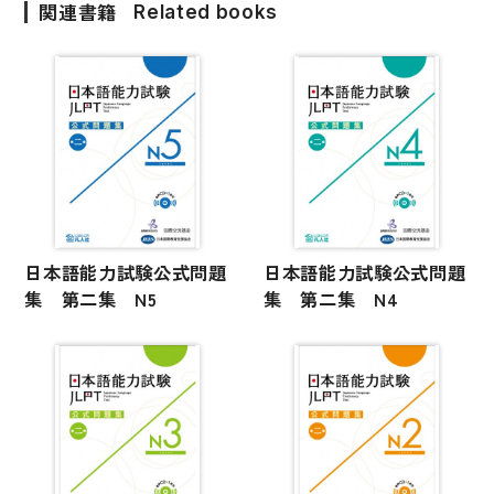
関連書籍
Related books
国語辞典
漢字・漢和辞典
語学・文法辞典
表現・用字用語辞典
比較文化辞典
教師用参考書
日本語能力試験公式問題
日本語能力試験公式問題
日本語教授法
集 第二集 N5
集 第二集 N4
教室活動参考書
日本語概説
音声・音韻
語彙・意味