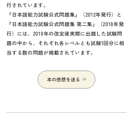
図表
行されています。
『日本語能力試験公式問題集』（2012年発行）と
辞典
『日本語能力試験公式問題集 第二集』（2018年発
日本語学習辞典
行）には、2010年の改定後実際に出題した試験問
漢字字典（辞典）
題の中から、それぞれ各レベルとも試験1回分に相
当する数の問題が掲載されています。
英語辞典
韓国語辞典
スペイン語辞典
本の感想を送る
中国語辞典
ドイツ語辞典
ポルトガル語辞典
ロシア語辞典
各国語辞典