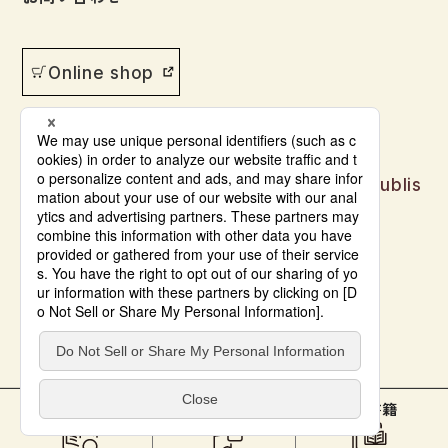
Online shop
Japanese language learning materials publis
hed by Bonjinsha
© Bonjinsha Co., LTD. All Rights Reserved.
本をさがす
教材サポート
電子書籍