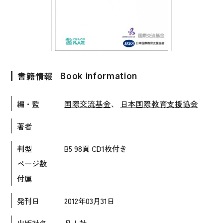
子ども向け
著作権について
文法
原稿・企画の持ち込みについて
読解
正誤表
発音・聴解
書籍情報
Book information
その他の質問
作文
編・監
国際交流基金
、
日本国際教育支援協会
会話
わたしたちについて
著者
語彙・表現
表記（かな・漢字）
判型
B5 98頁 CD1枚付き
お問い合わせ
ページ数
練習問題
付属
日本語能力試験対策
書店様向け
発刊日
2012年03月31日
日本留学試験対策
各種試験対策
出版社名
凡人社