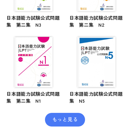
文章・談話・表現
文法
日本語能力試験公式問題
日本語能力試験公式問題
表記
集 第二集 N3
集 第二集 N2
言語学
試験対策
日本語教育事情
異文化間コミュニケーション
多言語社会・言語政策
言語の諸相
日本語能力試験公式問題
日本語能力試験公式問題
アカデミック・スキル
集 第二集 N1
集 N5
定期刊行物
もっと見る