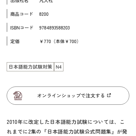
大学入試対策
商品コード
8200
学校情報
ISBNコード
9784893588203
日本語学習関連副読本
定価
￥770（本体￥700）
日本事情
定期刊行物
視聴覚・補助教材
日本語能力試験対策
N4
ビデオ・ＤＶＤ
コンピューター
オンラインショップで注文する
カセットテープ・ＣＤ
カード・ゲーム・絵教材
2010年に改定した日本語能力試験については、こ
絵本・子ども向け補助
れまでに2集の『日本語能力試験公式問題集』が発