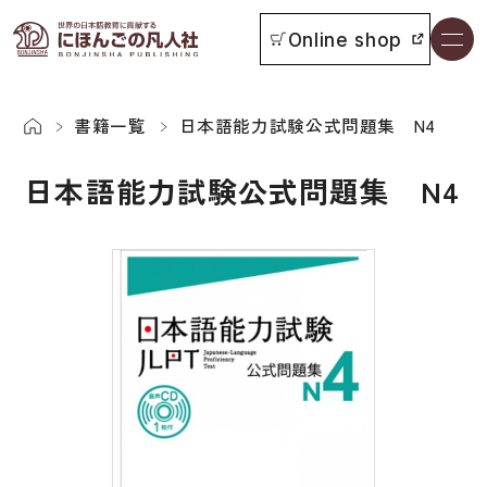
Online shop
書籍一覧
本をさがす
書籍一覧
日本語能力試験公式問題集 N4
日本語能力試験公式問題集 N4
お知らせ
イベント
日本語学習者用教科書
よくあるご質問
総合教科書
付属物の使い方について
ビジネスパーソン・研修生向け
教科書採用について
短期滞在者向け
書籍の内容について
留学生向け専門分野