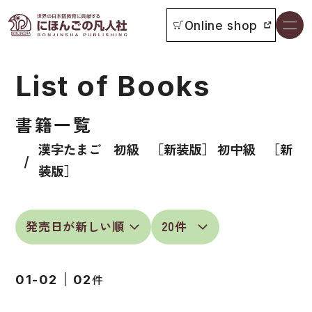
Online shop
書籍一覧
List of Books
本をさがす
書籍一覧
お知らせ
漢字たまご 初級 ［新装版］ 初中級 ［新
イベント
装版］
日本語学習者用教科書
よくあるご質問
総合教科書
付属物の使い方について
ビジネスパーソン・研修生向け
教科書採用について
件
01-02
02
短期滞在者向け
書籍の内容について
留学生向け専門分野