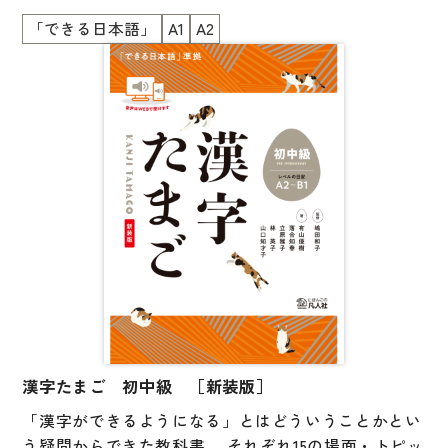
方を身につけられる工夫が随所にあるのも特長です。
「できる日本語」
A1
A2
大学入試対策
学習した漢字は、実際の場面に近い状況で、必要な情
学校情報
報を読み取ったり、漢字で書いたりする練習をし、力
を試します。「身近にある漢字が『わかる』『でき
日本語学習関連副読本
る』」という実感が得られます。『できる日本語』準
日本事情
拠。初級、初中級でN4、N5 の漢字をカバーします。
定期刊行物
視聴覚・補助教材
ビデオ・ＤＶＤ
コンピューター
カセットテープ・ＣＤ
カード・ゲーム・絵教材
漢字たまご 初中級 ［新装版］
絵本・子ども向け補助
「漢字ができるようになる」とはどういうことかとい
う疑問からできた教科書。 それぞれ15の場面・トピッ