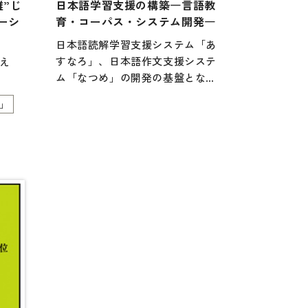
雑”じ
日本語学習支援の構築―言語教
行物
ーシ
育・コーパス・システム開発―
日本語読解学習支援システム「あ
すなろ」、日本語作文支援システ
え
ム「なつめ」の開発の基盤となっ
た研究を中心に、日本語教育、日
」
本語コーパス、言語処理のそれぞ
れの分野の論文が17本、報告が1本
掲載されています。言語学と言語
処理の知見を応用した日本語学習
支援の研究者にとって重要な1冊で
す。