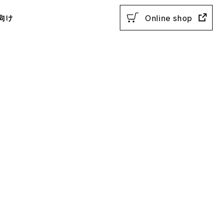
向け
Online shop
用参考書
教授法
動参考書
概説