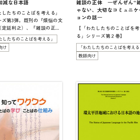
加減な日本語
雑談の正体 ―ぜんぜん“
定期刊
ゃない、大切なコミュニケ
たしたちのことばを考える」
ョンの話―
ーズ第3弾。既刊の『煩悩の文
（定延利之）、『雑談の正
【「わたしたちのことばを考
（清水崇文）につづき、こと
る」シリーズ第２巻】
たしたちのことばを考える」
おもしろさを伝える一冊。本
向け
「わたしたちのことばを考える
はフィラー、
教師向け
詞を主なテーマとする。あっ
なくてもよさそうな「えーっ
「あのー」などのフィラーに
ちりとした役割があること
指示詞（こそあ）は案外「い
減」なもので
ことを見る。
ちりとしていると思えばいい
、いい加減と思えばきっち
ルールで自分たちをがんじが
にしたがり、一方でラクにし