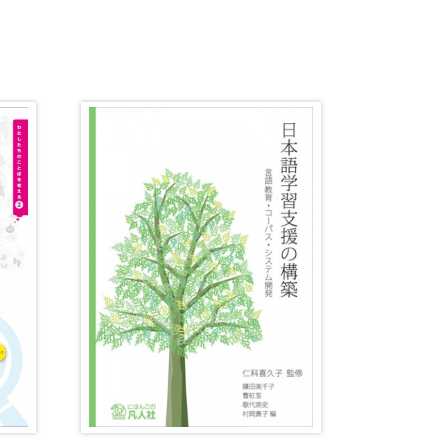
音韻
意味
談話・表現
策
教育事情
間コミュニケーション
社会・言語政策
諸相
ミック・スキル