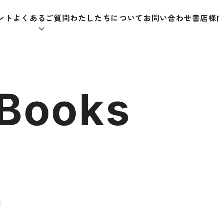
ント
よくあるご質問
わたしたちについて
お問い合わせ
書店様
本をさがす
 Books
助教材
辞典
教師
日本語学習辞典
日本語
漢字字典（辞典）
教室活
・ＣＤ
英語辞典
日本語