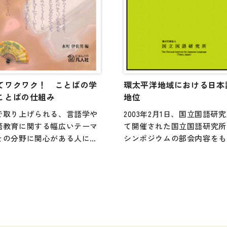
。そんな人間の複雑さをこと
見事に反映し
る。
てワクワク！ ことばの学
環太平洋地域における日本
ことばの仕組み
地位
で取り上げられる、言語学や
2003年2月1日、国立国語研
語教育に関する幅広いテーマ
て開催された国立国語研究所
その分野に関心がある人に有
シンポジウムの部会内容をも
だけでなく、専門知識がなく
編集した報告書。巻末には参
興味深く読み進められる。こ
料として、1996年9月21日
ら専門的に学び始めようとす
学国際会議場で行われたパネ
が、言葉の持つ奥深さ・広が
ィスカッション「21世紀の東
楽しさ、言語を研究すること
ジアにおける日本語」の内容
様性、言語を学んだり、教え
載されています。開催から長
することの大切さ・難しさを
月が経過していますが、両者