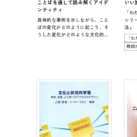
ことばを通して読み解くアイデ
いい
各種試験対策
ンティティ
「わ
大学入試対策
具体的な事例を示しながら、こと
シリ
学校情報
ばの変化がどのように起こり、そ
法』
うした変化がどのような文化的要
体』
日本語学習関連副読本
「わ
素や個人のアイデンティティに影
ばの
教師
響を与えるかを模索します。
書で
日本事情
指示
定期刊行物
ても
と」
きっ
や、
い加
ある
きっ
加減
り。
らめ