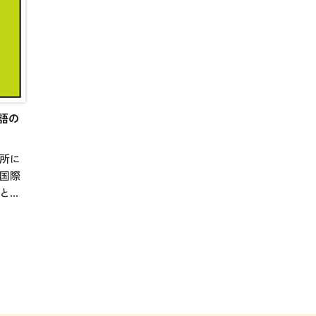
語の
究所に
国際
とに
考資
に国連大
ルデ
南ア
が掲
い年
に関