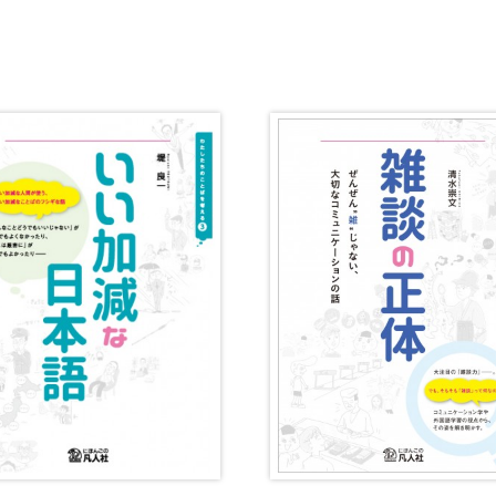
・絵教材
韓国語辞典
音声・
け補助
スペイン語辞典
語彙・
中国語辞典
文章・
ドイツ語辞典
文法
ポルトガル語辞典
表記
ロシア語辞典
言語学
各国語辞典
試験対
国語辞典
日本語
漢字・漢和辞典
異文化
語学・文法辞典
多言語
表現・用字用語辞典
言語の
比較文化辞典
アカデ