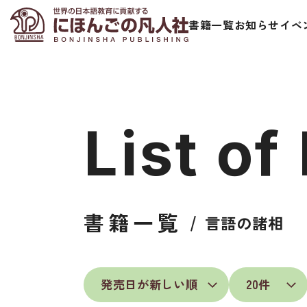
書籍一覧
お知らせ
イベ
List of
日本語学習者用教科書
視聴覚・補
書籍一覧
言語の諸相
総合教科書
ビデオ・ＤＶＤ
ビジネスパーソン・研修生向け
コンピューター
短期滞在者向け
カセットテープ