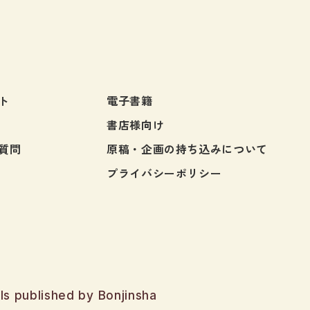
るきっかけとなる。様々な意
連ある内容が多く、合本とし
「ワクワク」を体験できる1
刊行となりました。
ト
電子書籍
書店様向け
質問
原稿・企画の持ち込みについて
プライバシーポリシー
ls published by Bonjinsha