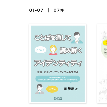
留学生向け専門分野
カード・ゲーム
件
01-07
07
子ども向け
絵本・子ども向
文法
図表
読解
発音・聴解
作文
会話
語彙・表現
表記（かな・漢字）
練習問題
日本語能力試験対策
日本留学試験対策