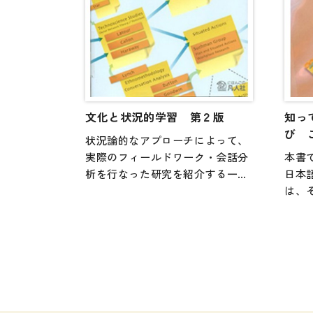
たい
ばが
てい
文化と状況的学習 第２版
知っ
び 
状況論的なアプローチによって、
実際のフィールドワーク・会話分
本書
析を行なった研究を紹介する一
日本
冊。各研究は、状況論の背景にあ
は、
るネットワークや理論的な出発点
用な
を振り返ると同時に、状況論的な
ても
アプローチを実際のフィールドで
れか
用いようとしたものであり、理論
る方
的な解説を超えて、今後の研究や
り・
実践に対して多くの具体的なヒン
の多
ト、アイディアを提供します。
たり