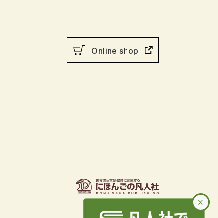
ての
Online shop
×