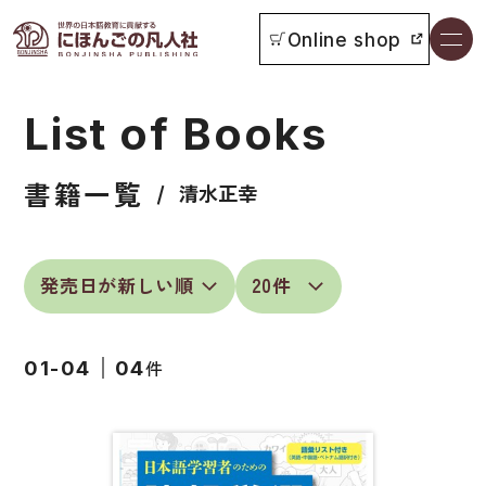
Online shop
書籍一覧
List of Books
本をさがす
書籍一覧
お知らせ
清水正幸
イベント
日本語学習者用教科書
よくあるご質問
総合教科書
件
01-04
04
付属物の使い方について
ビジネスパーソン・研修生向け
教科書採用について
短期滞在者向け
書籍の内容について
留学生向け専門分野