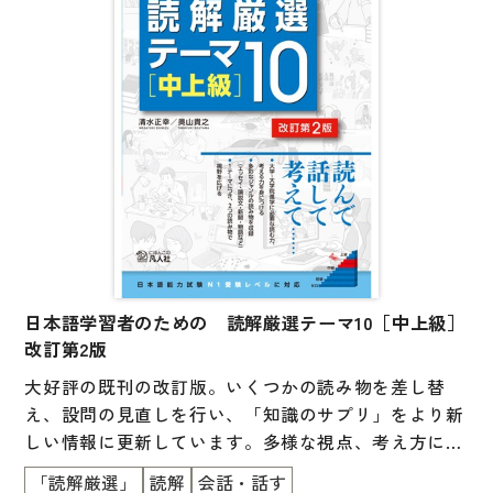
子ども向け
著作権について
文法
原稿・企画の持ち込みについて
読解
正誤表
発音・聴解
その他の質問
作文
会話
わたしたちについて
語彙・表現
表記（かな・漢字）
日本語学習者のための 読解厳選テーマ10［中上級］
お問い合わせ
改訂第2版
練習問題
大好評の既刊の改訂版。いくつかの読み物を差し替
日本語能力試験対策
書店様向け
え、設問の見直しを行い、「知識のサプリ」をより新
しい情報に更新しています。多様な視点、考え方に触
日本留学試験対策
れられるように、１つのテーマにつき、2つの読み物
「読解厳選」
読解
会話・話す
各種試験対策