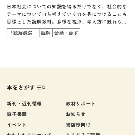
＜別冊：英語・中国語・ベトナム語の語彙リスト付き
文章・談話・表現
日本社会についての知識を得るだけでなく、社会的な
＞
文法
テーマについて自ら考えていく力を身につけることも
目標とした読解教材。多様な視点、考え方に触れられ
表記
るように、１つのテーマにつき、2つの読み物とコラ
「読解厳選」
読解
会話・話す
言語学
ムを掲載。「文章を読む」「自分の考えをまとめ、話
す」「他者の考えを聞く」というプロセスの中で、よ
試験対策
り広い視野を獲得し、主体的に考える力を養います。
日本語教育事情
エッセイや新聞記事、物語など多彩な文章を掲載。大
学・大学院への進学をめざす人にもおすすめです。
異文化間コミュニケーション
＜別冊：英語・中国語・ベトナム語の語彙リスト付き
多言語社会・言語政策
＞
本をさがす
言語の諸相
アカデミック・スキル
新刊・近刊情報
教材サポート
定期刊行物
電子書籍
お知らせ
イベント
書店様向け