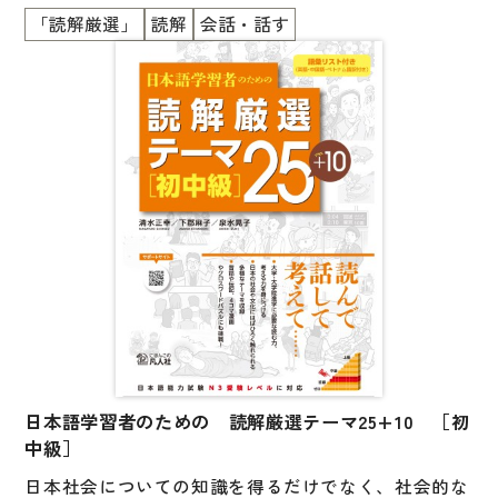
図表
るように、１つのテーマにつき、2つの読み物とコラ
「読解厳選」
読解
会話・話す
ムを掲載。「文章を読む」「自分の考えをまとめ、話
辞典
す」「他者の考えを聞く」というプロセスの中で、よ
り広い視野を獲得し、主体的に考える力を養います。
日本語学習辞典
大学・大学院への進学をめざす人にもおすすめです。
＜別冊：英語・中国語・ベトナム語の語彙リスト付き
漢字字典（辞典）
＞
英語辞典
韓国語辞典
スペイン語辞典
中国語辞典
ドイツ語辞典
ポルトガル語辞典
日本語学習者のための 読解厳選テーマ25+10 ［初
ロシア語辞典
中級］
各国語辞典
日本社会についての知識を得るだけでなく、社会的な