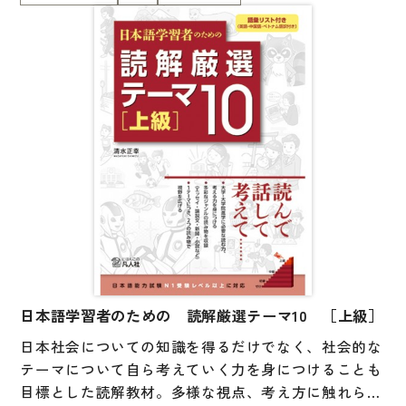
とコラムを掲載。「文章を読む」「自分の考えをまと
め、話す」「他者の考えを聞く」というプロセスの中
大学入試対策
で、より広い視野を獲得し、主体的に考える力を養い
学校情報
ます。＜英・中・ベトナム語の語彙リスト付き＞
日本語学習関連副読本
日本事情
定期刊行物
視聴覚・補助教材
ビデオ・ＤＶＤ
コンピューター
カセットテープ・ＣＤ
日本語学習者のための 読解厳選テーマ10 ［上級］
日本社会についての知識を得るだけでなく、社会的な
カード・ゲーム・絵教材
テーマについて自ら考えていく力を身につけることも
絵本・子ども向け補助
目標とした読解教材。多様な視点、考え方に触れられ