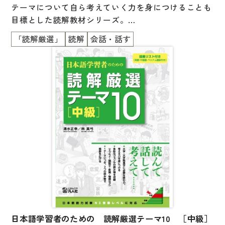
テーマについて自ら考えていく力を身につけることも
国語辞典
目標とした読解教材シリーズ。
漢字・漢和辞典
「読解厳選」
読解
会話・話す
初中級編は3部構成。
語学・文法辞典
表現・用字用語辞典
第1部は、日本の社会や文化にはばひろく触れられる2
5の読み物を掲載。
比較文化辞典
文章の理解確認をし、さらに、テーマについて考えた
教師用参考書
り、話したりします。
日本語教授法
第2部は、5つの昔話・伝記を収録。
やや長めの文章に挑戦し、登場人物の心情や物語のメ
教室活動参考書
ッセージを読み取ります。
日本語概説
第3部では、4コマ漫画・クロスワードパズル・詩など
音声・音韻
に挑戦します。
語彙・意味
日本語学習者のための 読解厳選テーマ10 ［中級］