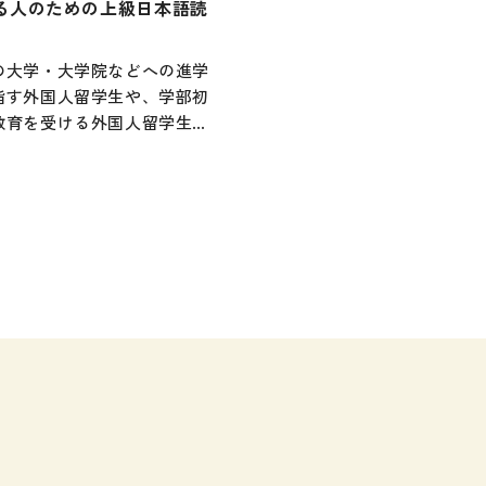
る人のための上級日本語読
定期刊
の大学・大学院などへの進学
指す外国人留学生や、学部初
教育を受ける外国人留学生な
対象にした教材。
語能力試験のような選択問題
か、記述式問題も取り入れて
す。
、調べたり、話し合ったり、
たり、レジュメを作成したり
う、
デミックな場面で課されるタ
も収録。
を学ぶための日本語、タスク
成するための日本語、という
を持って学習に取り組むこと
められます。