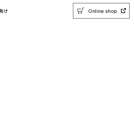
向け
Online shop
用参考書
教授法
動参考書
概説