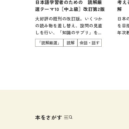
日本語学習者のための 読解厳
考え
各種試験対策
選テーマ10［中上級］改訂第2版
解
大学入試対策
大好評の既刊の改訂版。いくつか
日本
学校情報
の読み物を差し替え、設問の見直
を目
しを行い、「知識のサプリ」をよ
年次
日本語学習関連副読本
り新しい情報に更新しています。
どを
「読解厳選」
読解
会話・話す
多様な視点、考え方に触れられる
日本事情
日本
ように、１つのテーマにつき、2つ
のほ
定期刊行物
の読み物とコラムを掲載。「文章
いま
を読む」「自分の考えをまとめ、
また
話す」「他者の考えを聞く」とい
考え
うプロセスの中で、より広い視野
とい
を獲得し、主体的に考える力を養
アカ
います。＜英・中・ベトナム語の
スク
語彙リスト付き＞
内容
を達
本をさがす
意識
が求