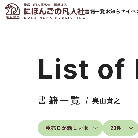
書籍一覧
お知らせ
イベ
List of
日本語学習者用教科書
視聴覚・補
書籍一覧
奥山貴之
総合教科書
ビデオ・ＤＶＤ
ビジネスパーソン・研修生向け
コンピューター
短期滞在者向け
カセットテープ