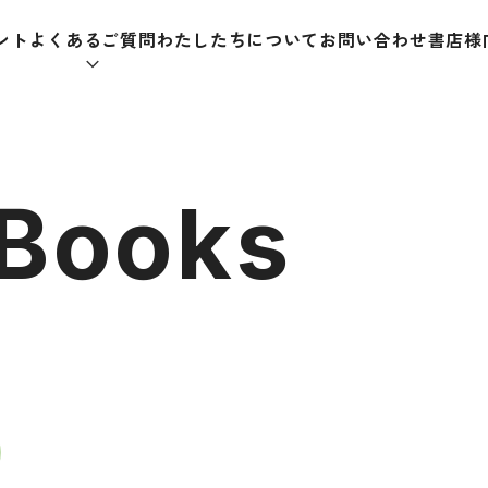
ント
よくあるご質問
わたしたちについて
お問い合わせ
書店様
本をさがす
 Books
助教材
辞典
教師
日本語学習辞典
日本語
漢字字典（辞典）
教室活
・ＣＤ
英語辞典
日本語