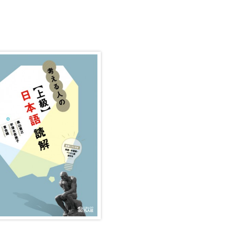
・絵教材
韓国語辞典
音声・
け補助
スペイン語辞典
語彙・
中国語辞典
文章・
ドイツ語辞典
文法
ポルトガル語辞典
表記
ロシア語辞典
言語学
各国語辞典
試験対
国語辞典
日本語
漢字・漢和辞典
異文化
語学・文法辞典
多言語
表現・用字用語辞典
言語の
比較文化辞典
アカデ