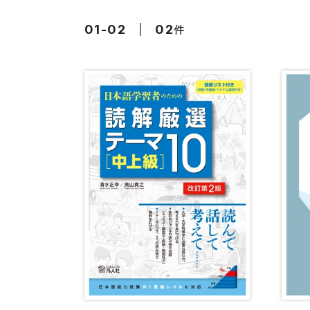
留学生向け専門分野
カード・ゲーム
件
01-02
02
子ども向け
絵本・子ども向
文法
図表
読解
発音・聴解
作文
会話
語彙・表現
表記（かな・漢字）
練習問題
日本語能力試験対策
日本留学試験対策