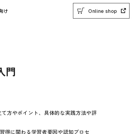
向け
Online shop
入門
用参考書
教授法
み立て方やポイント、具体的な実践方法や評
動参考書
概説
習得に関わる学習者要因や認知プロセ