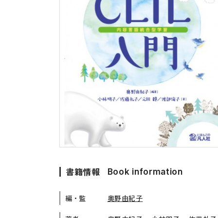
留学生向け専門分野
カード・ゲーム
子ども向け
絵本・子ども向
文法
図表
読解
発音・聴解
作文
会話
語彙・表現
表記（かな・漢字）
練習問題
書籍情報
Book information
日本語能力試験対策
編・監
奥野由紀子
日本留学試験対策