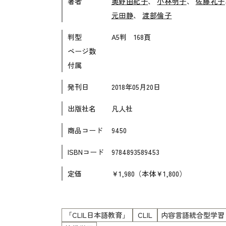
著者
奥野由紀子
、
小林明子
、
佐藤礼子
各種試験対策
元田静
、
渡部倫子
大学入試対策
判型
A5判 168頁
学校情報
ページ数
日本語学習関連副読本
付属
日本事情
発刊日
2018年05月20日
定期刊行物
出版社名
凡人社
商品コード
9450
ISBNコード
9784893589453
定価
￥1,980（本体￥1,800）
「CLIL日本語教育」
CLIL
内容言語統合型学習