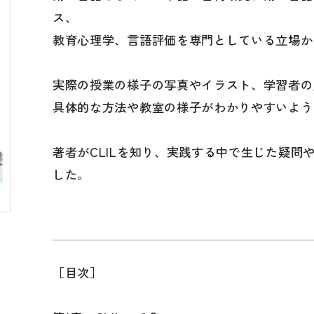
・絵教材
韓国語辞典
音声・
ス、
け補助
スペイン語辞典
語彙・
教育心理学、言語評価を専門としている立場か
中国語辞典
文章・
実際の授業の様子の写真やイラスト、学習者の
ドイツ語辞典
文法
具体的な方法や教室の様子がわかりやすいよう
ポルトガル語辞典
表記
ロシア語辞典
言語学
著者がCLILを知り、実践する中で生じた疑問
各国語辞典
試験対
した。
国語辞典
日本語
漢字・漢和辞典
異文化
語学・文法辞典
多言語
表現・用字用語辞典
言語の
［目次］
比較文化辞典
アカデ