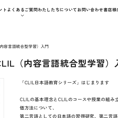
ント
よくあるご質問
わたしたちについて
お問い合わせ
書店様
本をさがす
（内容言語統合型学習）入門
LIL（内容言語統合型学習）
助教材
辞典
教師
「CLIL日本語教育シリーズ」はじまります
日本語学習辞典
日本語
CLILの基本理念とCLILのコースや授業の組
漢字字典（辞典）
教室活
価方法について、
・ＣＤ
英語辞典
日本語
第二言語としての日本語の習得研究、第二言語