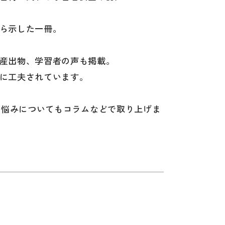
音韻
意味
ら示した一冊。
談話・表現
産出物、学習者の声も掲載。
に工夫されています。
や悩みについてもコラムなどで取り上げま
策
教育事情
間コミュニケーション
社会・言語政策
諸相
ミック・スキル