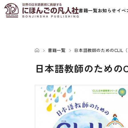
書籍一覧
お知らせ
イベ
書籍一覧
日本語教師のためのCLIL
日本語教師のためのC
日本語学習者用教科書
視聴覚・補
総合教科書
ビデオ・ＤＶＤ
ビジネスパーソン・研修生向け
コンピューター
短期滞在者向け
カセットテープ