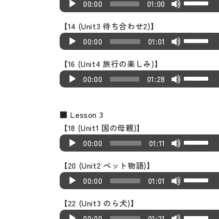
A
U
i
o
00:00
01:00
l
r
k
s
c
s
u
p/
o
w
a
o
e
t
r
e
【14 (Unit3 待ち合わせ2)】
d
D
P
n
y
w
y
o
U
e
A
U
i
o
00:00
01:01
l
A
e
k
s
i
s
a
u
p/
o
w
a
r
r
e
t
n
e
【16 (Unit4 旅行の楽しみ)】
s
d
D
P
n
y
r
y
o
U
c
A
U
e
i
o
00:00
01:28
l
A
e
o
s
i
s
r
u
p/
o
o
w
a
r
r
w
t
n
e
e
d
D
r
P
n
y
r
k
o
c
U
■ Lesson 3
a
i
o
d
l
A
e
o
e
i
r
p/
【18 (Unit1 国の母親)】
s
o
w
e
a
r
r
w
y
n
U
e
A
D
e
P
n
00:00
01:11
c
y
r
k
s
c
s
a
u
o
o
l
A
r
e
o
e
t
r
e
【20 (Unit2 ペット物語)】
s
d
w
r
a
r
e
r
w
y
o
U
e
A
U
e
i
n
00:00
01:01
d
y
r
a
k
s
i
s
a
u
p/
o
o
A
e
e
o
s
e
t
n
e
【22 (Unit3 のら犬)】
s
d
D
r
P
r
c
r
w
e
y
o
U
c
A
U
e
i
o
00:00
01:21
d