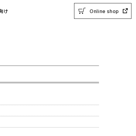
向け
Online shop
用参考書
教授法
動参考書
概説