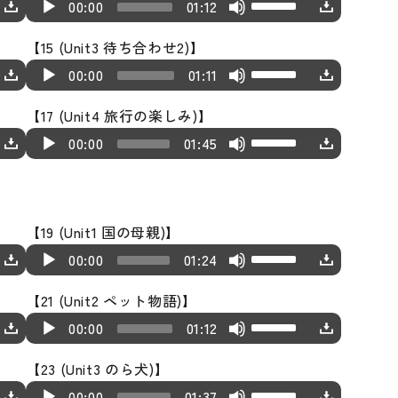
A
U
i
o
00:00
01:12
l
r
k
s
s
u
p/
o
w
a
o
e
t
e
【15 (Unit3 待ち合わせ2)】
d
D
P
n
y
w
y
o
U
A
U
i
o
00:00
01:11
l
A
e
k
s
i
s
u
p/
o
w
a
r
r
e
t
n
e
【17 (Unit4 旅行の楽しみ)】
d
D
P
n
y
r
y
o
U
c
A
U
i
o
00:00
01:45
l
A
e
o
s
i
s
r
u
p/
o
w
a
r
r
w
t
n
e
e
d
D
P
n
y
r
k
o
c
U
a
i
o
l
A
e
o
e
i
r
p/
【19 (Unit1 国の母親)】
s
o
w
a
r
r
w
y
n
U
e
A
D
e
P
n
00:00
01:24
y
r
k
s
c
s
a
u
o
o
l
A
e
o
e
t
r
e
【21 (Unit2 ペット物語)】
s
d
w
r
a
r
r
w
y
o
U
e
A
U
e
i
n
00:00
01:12
d
y
r
k
s
i
s
a
u
p/
o
o
A
e
e
o
e
t
n
e
【23 (Unit3 のら犬)】
s
d
D
r
P
r
c
r
w
y
o
U
c
A
U
e
i
o
00:00
01:37
d