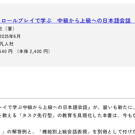
・絵教材
韓国語辞典
音声・
け補助
スペイン語辞典
語彙・
 ロールプレイで学ぶ 中級から上級への日本語会話
中国語辞典
文章・
之（著）
2025年6月
ドイツ語辞典
文法
 凡人社
ポルトガル語辞典
表記
640 円 （本体 2,400 円）
ロシア語辞典
言語学
各国語辞典
試験対
国語辞典
日本語
漢字・漢和辞典
異文化
語学・文法辞典
多言語
プレイで学ぶ中級から上級への日本語会話』が、装いも新たに
を教える「タスク先行型」の教育を具現化した本書は、今も
表現・用字用語辞典
言語の
比較文化辞典
アカデ
！」の解答例と、「機能別上級会話表現」を別冊として付け