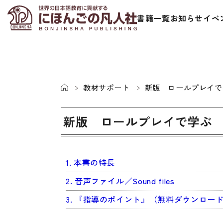
書籍一覧
お知らせ
イベ
教材サポート
新版 ロールプレイで
新版 ロールプレイで学ぶ
日本語学習者用教科書
視聴覚・補
1. 本書の特長
総合教科書
ビデオ・ＤＶＤ
2. 音声ファイル／Sound files
ビジネスパーソン・研修生向け
コンピューター
3. 『指導のポイント』（無料ダウンロー
短期滞在者向け
カセットテープ