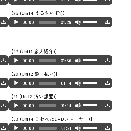
l
r
r
k
s
i
s
r
u
p/
o
o
w
e
a
o
e
e
t
n
e
【25 (Unit4 うるさいぞ1)】
e
d
D
r
P
n
c
y
w
a
y
o
U
c
A
U
a
i
o
00:00
01:28
d
l
A
r
e
k
s
s
i
s
r
u
p/
s
o
w
e
a
r
e
r
e
e
t
n
e
e
d
D
e
P
n
c
y
r
a
y
v
o
c
U
a
i
o
o
l
A
r
e
o
s
s
o
i
r
p/
【27 (Unit1 恋人紹介)】
s
o
w
r
a
r
e
r
w
e
t
l
n
U
e
A
D
e
P
n
00:00
01:56
d
y
r
a
k
v
o
u
c
s
a
u
o
o
l
A
e
e
o
s
e
o
i
m
r
e
【29 (Unit2 酔っ払い)】
s
d
w
r
a
r
c
r
w
e
y
l
n
e.
U
e
A
U
e
i
n
00:00
01:14
d
y
r
r
k
v
s
u
c
s
a
u
p/
o
o
A
e
e
o
e
e
o
t
m
r
e
【31 (Unit3 汚い部屋)】
s
d
D
r
P
r
c
r
w
a
y
l
o
e.
U
e
A
U
e
i
o
00:00
01:24
d
l
r
r
k
s
s
u
i
s
a
u
p/
o
o
w
e
a
o
e
e
e
t
m
n
e
【33 (Unit4 こわれたDVDプレーヤー)】
s
d
D
r
P
n
c
y
w
a
y
v
o
e.
U
c
A
U
e
i
o
00:00
01:21
d
l
A
r
e
k
s