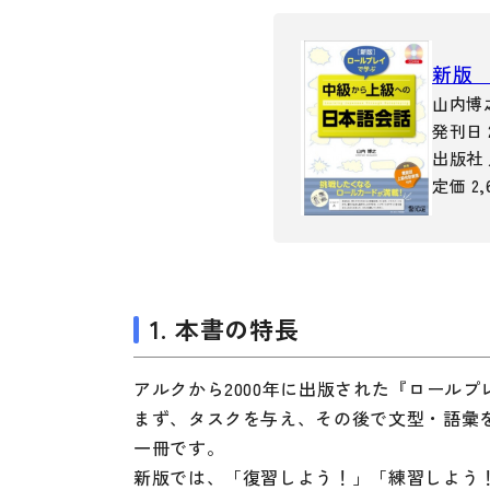
留学生向け専門分野
カード・ゲーム
子ども向け
絵本・子ども向
新版
文法
図表
山内博
発刊日 
読解
出版社
発音・聴解
定価 2,
作文
会話
語彙・表現
1. 本書の特長
表記（かな・漢字）
練習問題
アルクから2000年に出版された『ロール
まず、タスクを与え、その後で文型・語彙
日本語能力試験対策
一冊です。
日本留学試験対策
新版では、「復習しよう！」「練習しよう