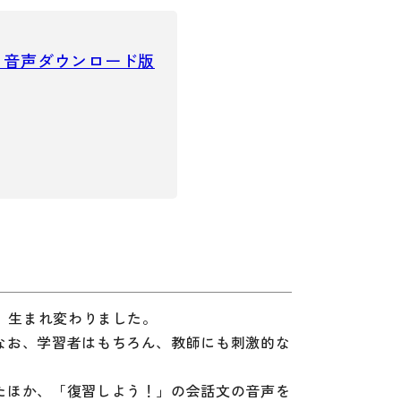
音韻
意味
 音声ダウンロード版
談話・表現
策
教育事情
間コミュニケーション
社会・言語政策
、生まれ変わりました。
なお、学習者はもちろん、教師にも刺激的な
諸相
ミック・スキル
たほか、「復習しよう！」の会話文の音声を