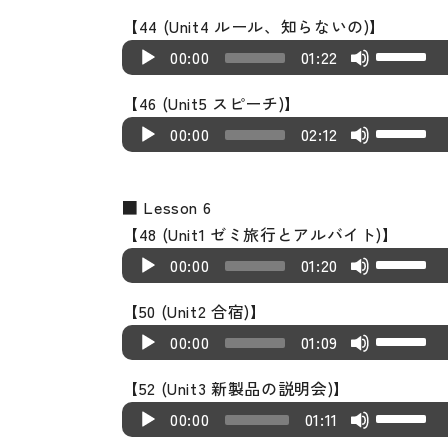
u
p/
s
o
w
e
a
o
e
e
e
t
l
n
e
【44 (Unit4 ルール、知らないの)】
e
d
D
e
P
n
c
y
w
a
y
v
o
u
U
c
A
U
a
i
o
00:00
01:22
o
l
A
r
e
k
s
s
o
i
m
s
r
u
p/
s
o
w
r
a
r
e
r
e
e
t
l
n
e.
e
【46 (Unit5 スピーチ)】
e
d
D
e
P
n
d
y
r
a
y
v
o
u
U
c
A
U
a
i
o
00:00
02:12
o
l
A
e
e
o
s
s
o
i
m
s
r
u
p/
s
o
w
r
a
r
c
r
w
e
t
l
n
e.
e
e
d
D
e
P
n
d
y
r
r
k
v
o
u
c
U
■ Lesson 6
a
i
o
o
l
A
e
e
o
e
e
o
i
m
r
p/
【48 (Unit1 ゼミ旅行とアルバイト)】
s
o
w
r
a
r
c
r
w
a
y
l
n
e.
U
e
A
D
e
P
n
00:00
01:20
d
y
r
r
k
s
s
u
c
s
a
u
o
o
l
A
e
e
o
e
e
e
t
m
r
e
【50 (Unit2 合宿)】
s
d
w
r
a
r
c
r
w
a
y
v
o
e.
U
e
A
U
e
i
n
00:00
01:09
d
y
r
r
k
s
s
o
i
s
a
u
p/
o
o
A
e
e
o
e
e
e
t
l
n
e
【52 (Unit3 新製品の説明会)】
s
d
D
r
P
r
c
r
w
a
y
v
o
u
U
c
A
U
e
i
o
00:00
01:11
d
l
r
r
k
s
s
o
i
m
s
r
u
p/
o
o
w
e