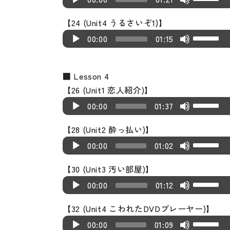
l
r
r
k
v
s
i
s
r
u
p/
o
o
w
e
a
o
e
e
o
t
n
e
【24 (Unit4 うるさいぞ1)】
e
d
D
r
P
n
c
y
w
a
y
l
o
U
c
A
U
a
i
o
00:00
01:15
d
l
A
r
e
k
s
s
u
i
s
r
u
p/
s
o
w
e
a
r
e
r
e
e
t
m
n
e
e
d
D
e
P
n
c
y
r
a
y
v
o
e.
c
U
■ Lesson 4
a
i
o
o
l
A
r
e
o
s
s
o
i
r
p/
【26 (Unit1 恋人紹介)】
s
o
w
r
a
r
e
r
w
e
t
l
n
U
e
A
D
e
P
n
00:00
01:37
d
y
r
a
k
v
o
u
c
s
a
u
o
o
l
A
e
e
o
s
e
o
i
m
r
e
【28 (Unit2 酔っ払い)】
s
d
w
r
a
r
c
r
w
e
y
l
n
e.
U
e
A
U
e
i
n
00:00
01:02
d
y
r
r
k
v
s
u
c
s
a
u
p/
o
o
A
e
e
o
e
e
o
t
m
r
e
【30 (Unit3 汚い部屋)】
s
d
D
r
P
r
c
r
w
a
y
l
o
e.
U
e
A
U
e
i
o
00:00
01:12
d
l
r
r
k
s
s
u
i
s
a
u
p/
o
o
w
e
a
o
e
e
e
t
m
n
e
【32 (Unit4 こわれたDVDプレーヤー)】
s
d
D
r
P
n
c
y
w
a
y
v
o
e.
U
c
A
U
e
i
o
00:00
01:09
d
l
A
r
e
k
s