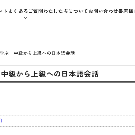
ント
よくあるご質問
わたしたちについて
お問い合わせ
書店様
本をさがす
学ぶ 中級から上級への日本語会話
 中級から上級への日本語会話
助教材
辞典
教師
日本語学習辞典
日本語
漢字字典（辞典）
教室活
ド）
・ＣＤ
英語辞典
日本語