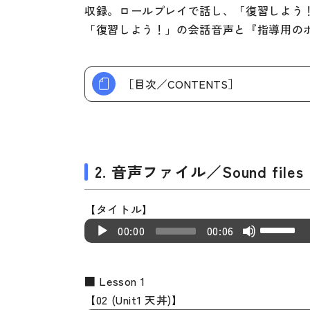
各種試験対策
収録。ロールプレイで話し、「復習しよう
「復習しよう！」の会話音声と『指導用の
大学入試対策
学校情報
［目次／CONTENTS］
日本語学習関連副読本
日本事情
定期刊行物
2. 音声ファイル／Sound files
【タイトル】
U
A
00:00
00:06
s
u
e
d
U
■ Lesson 1
i
p/
【02 (Unit1 天丼)】
o