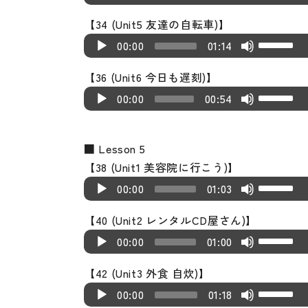
s
o
i
s
r
u
p/
o
o
w
e
a
r
e
r
e
e
t
l
n
e
【34 (Unit5 友達の自転車)】
e
d
D
r
P
n
c
y
r
a
y
v
o
u
U
c
A
U
a
i
o
00:00
01:14
d
l
A
r
e
o
s
s
o
i
m
s
r
u
p/
s
o
w
e
a
r
e
r
w
e
t
l
n
e.
e
【36 (Unit6 今日も遅刻)】
e
d
D
e
P
n
c
y
r
a
k
v
o
u
U
c
A
U
a
i
o
00:00
00:54
o
l
A
r
e
o
s
e
o
i
m
s
r
u
p/
s
o
w
r
a
r
e
r
w
e
y
l
n
e.
e
e
d
D
e
P
n
d
y
r
a
k
v
s
u
c
U
■ Lesson 5
a
i
o
o
l
A
e
e
o
s
e
o
t
m
r
p/
【38 (Unit1 美容院に行こう)】
s
o
w
r
a
r
c
r
w
e
y
l
o
e.
U
e
A
D
e
P
n
00:00
01:03
d
y
r
r
k
v
s
u
i
s
a
u
o
o
l
A
e
e
o
e
e
o
t
m
n
e
【40 (Unit2 レンタルCD屋さん)】
s
d
w
r
a
r
c
r
w
a
y
l
o
e.
U
c
A
U
e
i
n
00:00
01:00
d
y
r
r
k
s
s
u
i
s
r
u
p/
o
o
A
e
e
o
e
e
e
t
m
n
e
【42 (Unit3 外食 自炊)】
e
d
D
r
P
r
c
r
w
a
y
v
o
e.
U
c
A
U
a
i
o
00:00
01:18
d
l
r
r
k
s
s
o
i
s
r