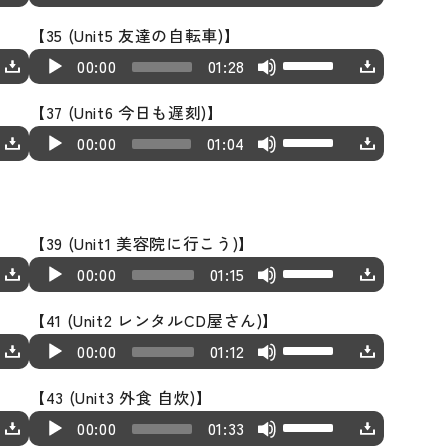
s
o
i
s
r
u
p/
o
o
w
e
a
r
e
r
e
e
t
l
n
e
【35 (Unit5 友達の自転車)】
e
d
D
r
P
n
c
y
r
a
y
v
o
u
U
c
A
U
a
i
o
00:00
01:28
d
l
A
r
e
o
s
s
o
i
m
s
r
u
p/
s
o
w
e
a
r
e
r
w
e
t
l
n
e.
e
【37 (Unit6 今日も遅刻)】
e
d
D
e
P
n
c
y
r
a
k
v
o
u
U
c
A
U
a
i
o
00:00
01:04
o
l
A
r
e
o
s
e
o
i
m
s
r
u
p/
s
o
w
r
a
r
e
r
w
e
y
l
n
e.
e
e
d
D
e
P
n
d
y
r
a
k
v
s
u
c
U
a
i
o
o
l
A
e
e
o
s
e
o
t
m
r
p/
【39 (Unit1 美容院に行こう)】
s
o
w
r
a
r
c
r
w
e
y
l
o
e.
U
e
A
D
e
P
n
00:00
01:15
d
y
r
r
k
v
s
u
i
s
a
u
o
o
l
A
e
e
o
e
e
o
t
m
n
e
【41 (Unit2 レンタルCD屋さん)】
s
d
w
r
a
r
c
r
w
a
y
l
o
e.
U
c
A
U
e
i
n
00:00
01:12
d
y
r
r
k
s
s
u
i
s
r
u
p/
o
o
A
e
e
o
e
e
e
t
m
n
e
【43 (Unit3 外食 自炊)】
e
d
D
r
P
r
c
r
w
a
y
v
o
e.
U
c
A
U
a
i
o
00:00
01:33
d
l
r
r
k
s
s
o
i
s
r