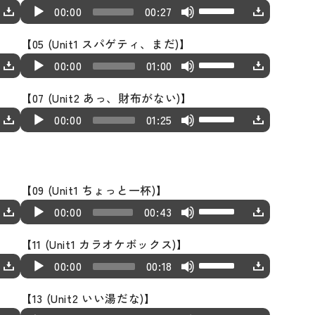
U
A
00:00
00:27
s
u
e
【05 (Unit1 スパゲティ、まだ)】
d
U
A
U
i
00:00
01:00
s
u
p/
o
e
【07 (Unit2 あっ、財布がない)】
d
D
P
U
A
U
i
o
00:00
01:25
l
s
u
p/
o
w
a
e
d
D
P
n
y
U
i
o
l
A
e
p/
【09 (Unit1 ちょっと一杯)】
o
w
a
r
r
U
A
D
P
n
00:00
00:43
y
r
s
u
o
l
A
e
o
e
【11 (Unit1 カラオケボックス)】
d
w
a
r
r
w
U
A
U
i
n
00:00
00:18
y
r
k
s
u
p/
o
A
e
o
e
e
【13 (Unit2 いい湯だな)】
d
D
P
r
r
w
y
U