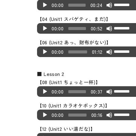
U
A
D
P
00:00
00:24
s
u
o
l
e
【04 (Unit1 スパゲティ、まだ)】
d
w
a
U
A
U
i
n
00:00
00:52
y
s
u
p/
o
A
e
e
【06 (Unit2 あっ、財布がない)】
d
D
P
r
r
U
A
U
i
o
00:00
01:12
l
r
s
u
p/
o
w
a
o
e
d
D
P
n
y
w
U
■ Lesson 2
i
o
l
A
e
k
p/
【08 (Unit1 ちょっと一杯)】
o
w
a
r
r
e
U
A
D
P
n
00:00
00:37
y
r
y
s
u
o
l
A
e
o
s
e
【10 (Unit1 カラオケボックス)】
d
w
a
r
r
w
t
U
A
U
i
n
00:00
00:16
y
r
k
o
s
u
p/
o
A
e
o
e
i
e
【12 (Unit2 いい湯だな)】
d
D
P
r
r
w
y
n
U