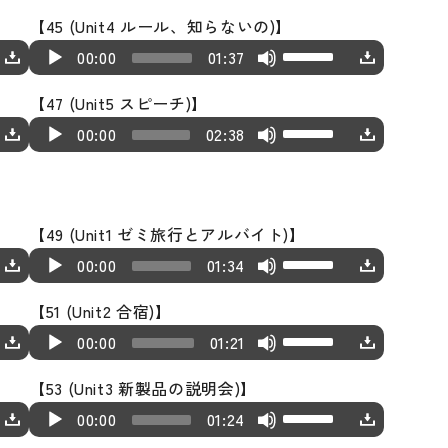
u
p/
s
o
w
e
a
o
e
e
e
t
l
n
e
【45 (Unit4 ルール、知らないの)】
e
d
D
e
P
n
c
y
w
a
y
v
o
u
U
c
A
U
a
i
o
00:00
01:37
o
l
A
r
e
k
s
s
o
i
m
s
r
u
p/
s
o
w
r
a
r
e
r
e
e
t
l
n
e.
e
【47 (Unit5 スピーチ)】
e
d
D
e
P
n
d
y
r
a
y
v
o
u
U
c
A
U
a
i
o
00:00
02:38
o
l
A
e
e
o
s
s
o
i
m
s
r
u
p/
s
o
w
r
a
r
c
r
w
e
t
l
n
e.
e
e
d
D
e
P
n
d
y
r
r
k
v
o
u
c
U
a
i
o
o
l
A
e
e
o
e
e
o
i
m
r
p/
【49 (Unit1 ゼミ旅行とアルバイト)】
s
o
w
r
a
r
c
r
w
a
y
l
n
e.
U
e
A
D
e
P
n
00:00
01:34
d
y
r
r
k
s
s
u
c
s
a
u
o
o
l
A
e
e
o
e
e
e
t
m
r
e
【51 (Unit2 合宿)】
s
d
w
r
a
r
c
r
w
a
y
v
o
e.
U
e
A
U
e
i
n
00:00
01:21
d
y
r
r
k
s
s
o
i
s
a
u
p/
o
o
A
e
e
o
e
e
e
t
l
n
e
【53 (Unit3 新製品の説明会)】
s
d
D
r
P
r
c
r
w
a
y
v
o
u
U
c
A
U
e
i
o
00:00
01:24
d
l
r
r
k
s
s
o
i
m
s
r
u
p/
o
o
w
e