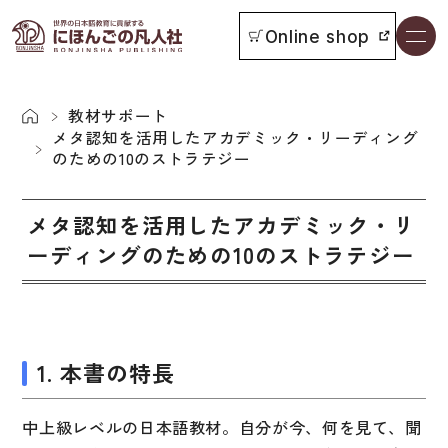
Online shop
書籍一覧
本をさがす
教材サポート
メタ認知を活用したアカデミック・リーディング
のための10のストラテジー
お知らせ
メタ認知を活用したアカデミック・リ
イベント
ーディングのための10のストラテジー
日本語学習者用教科書
よくあるご質問
総合教科書
付属物の使い方について
1. 本書の特長
ビジネスパーソン・研修生向け
教科書採用について
短期滞在者向け
中上級レベルの日本語教材。自分が今、何を見て、聞
書籍の内容について
留学生向け専門分野