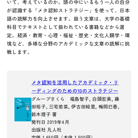
いて、考えているのか。頭の中にいるもう一人の自分
が認識する「メタ認知ストラテジー」を使って、日本
子ども向け
著作権について
語の読解力を向上させます。扱う文章は、大学の基礎
文法
原稿・企画の持ち込みについて
科目でテキストとして扱われている書籍などから選
読解
定。経済・教育・心理・福祉・歴史・文化人類学・環
正誤表
境など、多様な分野のアカデミックな文章の読解に挑
発音・聴解
その他の質問
戦します。
作文
会話
わたしたちについて
語彙・表現
メタ認知を活用したアカデミック・リ
表記（かな・漢字）
ーディングのための10のストラテジー
お問い合わせ
グループさくら 福島智子, 白頭宏美, 藤
練習問題
田裕子, 三宅若菜, 伊古田絵里, 梅岡巳香,
日本語能力試験対策
書店様向け
鈴木理子 著
発刊日 2019年4月
日本留学試験対策
出版社 凡人社
各種試験対策
定価 1,650円（本体 1,500円）