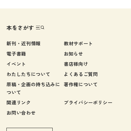
図表
辞典
本をさがす
日本語学習辞典
漢字字典（辞典）
新刊・近刊情報
教材サポート
英語辞典
電子書籍
お知らせ
韓国語辞典
イベント
書店様向け
わたしたちについて
よくあるご質問
スペイン語辞典
原稿・企画の持ち込みに
著作権について
中国語辞典
ついて
ドイツ語辞典
関連リンク
プライバシーポリシー
ポルトガル語辞典
お問い合わせ
ロシア語辞典
各国語辞典