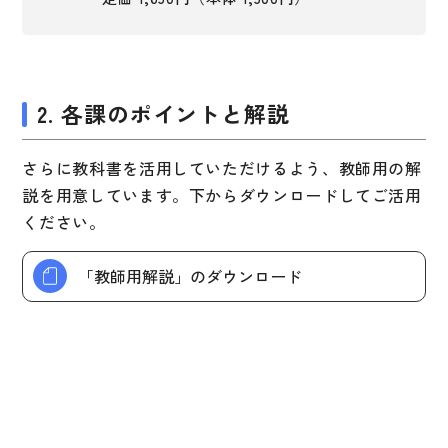
大学入試対策
学校情報
日本語学習関連副読本
2. 各課のポイントと解説
日本事情
さらに教科書を活用していただけるよう、教師用の解
定期刊行物
説を用意しています。下からダウンロードしてご活用
視聴覚・補助教材
ください。
ビデオ・ＤＶＤ
「教師用解説」のダウンロード
コンピューター
カセットテープ・ＣＤ
カード・ゲーム・絵教材
絵本・子ども向け補助