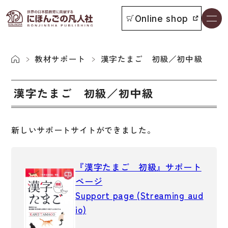
Online shop
書籍一覧
本をさがす
教材サポート
漢字たまご 初級／初中級
お知らせ
漢字たまご 初級／初中級
イベント
新しいサポートサイトができました。
日本語学習者用教科書
よくあるご質問
『漢字たまご 初級』サポート
総合教科書
ページ
付属物の使い方について
ビジネスパーソン・研修生向け
Support page (Streaming aud
教科書採用について
短期滞在者向け
io)
書籍の内容について
留学生向け専門分野