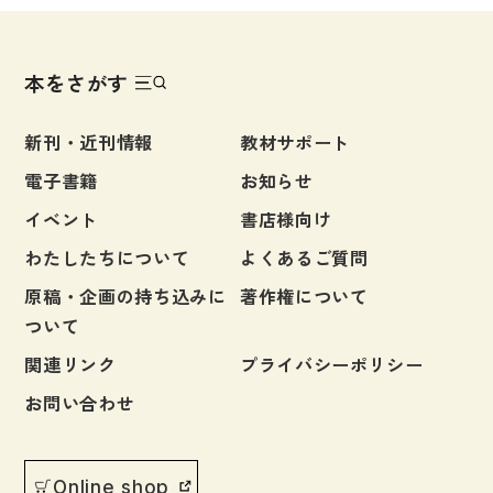
大学入試対策
学校情報
本をさがす
日本語学習関連副読本
新刊・近刊情報
教材サポート
日本事情
電子書籍
お知らせ
定期刊行物
イベント
書店様向け
視聴覚・補助教材
わたしたちについて
よくあるご質問
原稿・企画の持ち込みに
著作権について
ビデオ・ＤＶＤ
ついて
コンピューター
関連リンク
プライバシーポリシー
カセットテープ・ＣＤ
お問い合わせ
カード・ゲーム・絵教材
絵本・子ども向け補助
Online shop