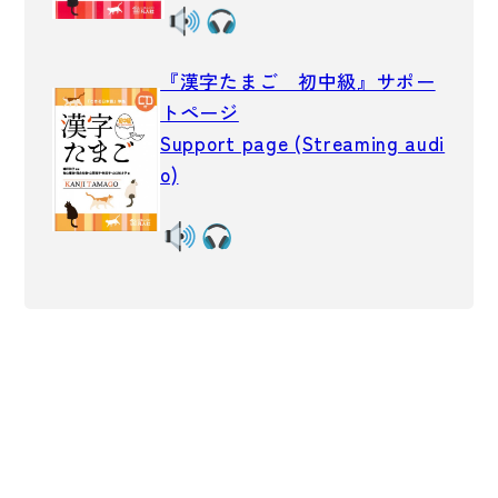
子ども向け
著作権について
文法
『漢字たまご 初中級』サポー
原稿・企画の持ち込みについて
トページ
読解
正誤表
Support page (Streaming audi
発音・聴解
o)
その他の質問
作文
会話
わたしたちについて
語彙・表現
表記（かな・漢字）
お問い合わせ
練習問題
日本語能力試験対策
書店様向け
日本留学試験対策
各種試験対策