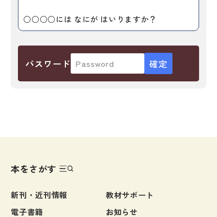
子ども向け
著作権について
○○○○には なにが はいりますか？
文法
原稿・企画の持ち込みについて
読解
正誤表
パスワード
発音・聴解
その他の質問
作文
会話
わたしたちについて
語彙・表現
表記（かな・漢字）
お問い合わせ
練習問題
本をさがす
日本語能力試験対策
書店様向け
新刊・近刊情報
教材サポート
日本留学試験対策
電子書籍
お知らせ
各種試験対策