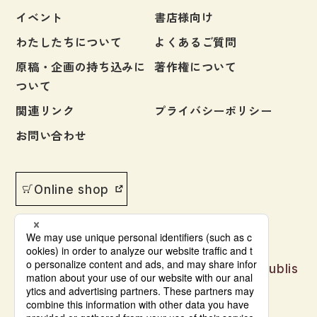
イベント
書店様向け
大学入試対策
わたしたちについて
よくあるご質問
学校情報
原稿・企画の持ち込みに
著作権について
日本語学習関連副読本
ついて
日本事情
関連リンク
プライバシーポリシー
定期刊行物
お問い合わせ
視聴覚・補助教材
Online shop
ビデオ・ＤＶＤ
コンピューター
カセットテープ・ＣＤ
Japanese language learning materials publis
カード・ゲーム・絵教材
hed by Bonjinsha
絵本・子ども向け補助
© Bonjinsha Co., LTD. All Rights Reserved.