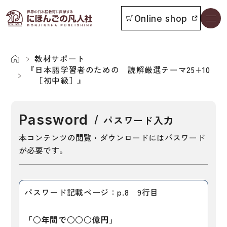
Online shop
書籍一覧
本をさがす
教材サポート
『日本語学習者のための 読解厳選テーマ25+10
［初中級］』
お知らせ
Password
パスワード入力
イベント
本コンテンツの閲覧・ダウンロードにはパスワード
日本語学習者用教科書
が必要です。
よくあるご質問
総合教科書
付属物の使い方について
ビジネスパーソン・研修生向け
パスワード記載ページ：p.8 9行目
教科書採用について
短期滞在者向け
「○年間で○○○億円」
書籍の内容について
留学生向け専門分野