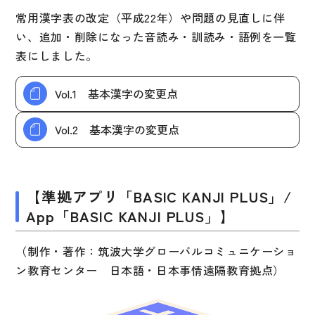
図表
常用漢字表の改定（平成22年）や問題の見直しに伴
辞典
い、追加・削除になった音読み・訓読み・語例を一覧
表にしました。
日本語学習辞典
Vol.1 基本漢字の変更点
漢字字典（辞典）
英語辞典
Vol.2 基本漢字の変更点
韓国語辞典
スペイン語辞典
【準拠アプリ「BASIC KANJI PLUS」/
中国語辞典
App「BASIC KANJI PLUS」】
ドイツ語辞典
（制作・著作：筑波大学グローバルコミュニケーショ
ポルトガル語辞典
ン教育センター 日本語・日本事情遠隔教育拠点）
ロシア語辞典
各国語辞典