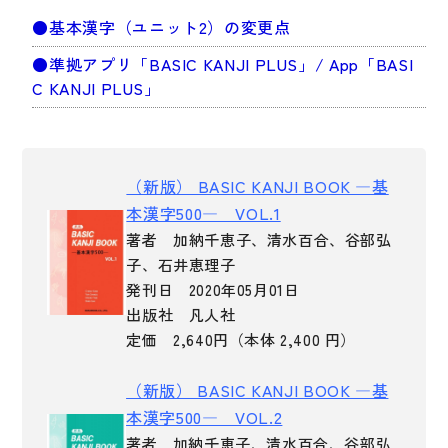
●基本漢字（ユニット2）の変更点
子ども向け
著作権について
●準拠アプリ「BASIC KANJI PLUS」/ App「BASI
文法
原稿・企画の持ち込みについて
C KANJI PLUS」
読解
正誤表
発音・聴解
その他の質問
作文
（新版） BASIC KANJI BOOK ―基
本漢字500― VOL.1
会話
著者 加納千恵子、清水百合、谷部弘
わたしたちについて
語彙・表現
子、石井恵理子
発刊日 2020年05月01日
表記（かな・漢字）
お問い合わせ
出版社 凡人社
練習問題
定価 2,640円（本体 2,400 円）
日本語能力試験対策
書店様向け
（新版） BASIC KANJI BOOK ―基
日本留学試験対策
本漢字500― VOL.2
各種試験対策
著者 加納千恵子、清水百合、谷部弘