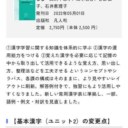
子、石井恵理子
大学入試対策
発刊日 2022年05月01日
学校情報
出版社 凡人社
定価 2,750円（本体 2,500 円）
日本語学習関連副読本
日本事情
①漢字学習に関する知識を体系的に学ぶ ②漢字の運
定期刊行物
用能力をつける ③覚えた漢字を必要に応じて記憶の
視聴覚・補助教材
中から取り出して活用できるような覚え方、思い出し
方、整理法などを工夫させる というコンセプトやシ
ビデオ・ＤＶＤ
ラバス、各課の構成はそのままに、より見やすいレイ
アウトに刷新。解答例付きで、独習にもより活用しや
コンピューター
すくなりました。新しい常用漢字表に準拠し、一部、
カセットテープ・ＣＤ
語例・例文・対訳を見直しました。
カード・ゲーム・絵教材
【基本漢字（ユニット2）の変更点】
絵本・子ども向け補助