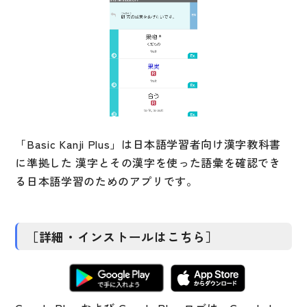
文章・談話・表現
文法
表記
言語学
試験対策
日本語教育事情
「Basic Kanji Plus」は日本語学習者向け漢字教科書
異文化間コミュニケーション
に準拠した 漢字とその漢字を使った語彙を確認でき
る日本語学習のためのアプリです。
多言語社会・言語政策
言語の諸相
アカデミック・スキル
［詳細・インストールはこちら］
定期刊行物