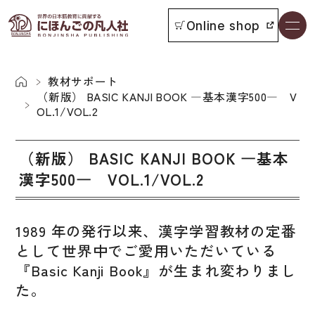
Online shop
書籍一覧
本をさがす
教材サポート
（新版） BASIC KANJI BOOK ―基本漢字500― V
OL.1/VOL.2
お知らせ
（新版） BASIC KANJI BOOK ―基本
イベント
漢字500― VOL.1/VOL.2
日本語学習者用教科書
よくあるご質問
1989 年の発行以来、漢字学習教材の定番
総合教科書
として世界中でご愛用いただいている
付属物の使い方について
ビジネスパーソン・研修生向け
『Basic Kanji Book』が生まれ変わりまし
教科書採用について
短期滞在者向け
た。
書籍の内容について
留学生向け専門分野