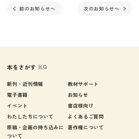
前のお知らせへ
次のお知らせへ
大学入試対策
学校情報
日本語学習関連副読本
日本事情
定期刊行物
本をさがす
視聴覚・補助教材
新刊・近刊情報
教材サポート
ビデオ・ＤＶＤ
電子書籍
お知らせ
コンピューター
イベント
書店様向け
カセットテープ・ＣＤ
わたしたちについて
よくあるご質問
カード・ゲーム・絵教材
原稿・企画の持ち込みに
著作権について
絵本・子ども向け補助
ついて