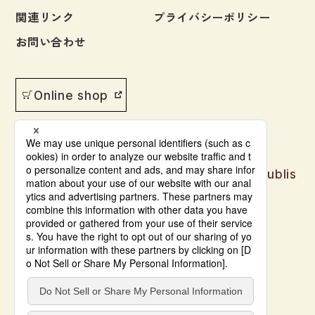
図表
関連リンク
プライバシーポリシー
辞典
お問い合わせ
日本語学習辞典
Online shop
漢字字典（辞典）
英語辞典
韓国語辞典
Japanese language learning materials publis
スペイン語辞典
hed by Bonjinsha
中国語辞典
© Bonjinsha Co., LTD. All Rights Reserved.
ドイツ語辞典
ポルトガル語辞典
ロシア語辞典
各国語辞典