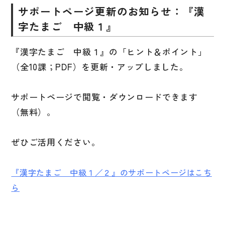
サポートページ更新のお知らせ：『漢
子ども向け
著作権について
字たまご 中級１』
文法
原稿・企画の持ち込みについて
『漢字たまご 中級１』の「ヒント＆ポイント」
読解
正誤表
（全10課；PDF）を更新・アップしました。
発音・聴解
その他の質問
作文
サポートページで閲覧・ダウンロードできます
会話
（無料）。
わたしたちについて
語彙・表現
ぜひご活用ください。
表記（かな・漢字）
お問い合わせ
練習問題
『漢字たまご 中級１／２』のサポートページはこち
日本語能力試験対策
書店様向け
ら
日本留学試験対策
各種試験対策