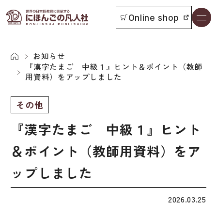
Online shop
書籍一覧
本をさがす
お知らせ
『漢字たまご 中級１』ヒント＆ポイント（教師
用資料）をアップしました
お知らせ
その他
イベント
『漢字たまご 中級１』ヒント
日本語学習者用教科書
よくあるご質問
＆ポイント（教師用資料）をア
総合教科書
ップしました
付属物の使い方について
ビジネスパーソン・研修生向け
教科書採用について
短期滞在者向け
2026.03.25
書籍の内容について
留学生向け専門分野