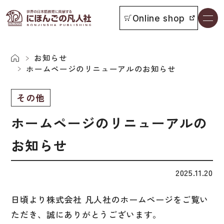
Online shop
書籍一覧
本をさがす
お知らせ
ホームページのリニューアルのお知らせ
お知らせ
その他
イベント
ホームページのリニューアルの
日本語学習者用教科書
お知らせ
よくあるご質問
総合教科書
2025.11.20
付属物の使い方について
ビジネスパーソン・研修生向け
日頃より株式会社 凡人社のホームページをご覧い
教科書採用について
短期滞在者向け
ただき、誠にありがとうございます。
書籍の内容について
留学生向け専門分野