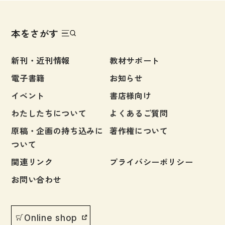
図表
辞典
本をさがす
日本語学習辞典
新刊・近刊情報
教材サポート
漢字字典（辞典）
電子書籍
お知らせ
英語辞典
イベント
書店様向け
韓国語辞典
わたしたちについて
よくあるご質問
スペイン語辞典
原稿・企画の持ち込みに
著作権について
ついて
中国語辞典
関連リンク
プライバシーポリシー
ドイツ語辞典
お問い合わせ
ポルトガル語辞典
ロシア語辞典
Online shop
各国語辞典