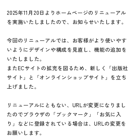
子ども向け
著作権について
2025年11月20日よりホームページのリニューアル
を実施いたしましたので、お知らせいたします。
文法
原稿・企画の持ち込みについて
読解
正誤表
今回のリニューアルでは、お客様がより使いやす
発音・聴解
いようにデザインや構成を見直し、機能の追加を
その他の質問
作文
いたしました。
会話
またECサイトの拡充を図るため、新しく「出版社
わたしたちについて
サイト」と「オンラインショップサイト」を立ち
語彙・表現
上げました。
表記（かな・漢字）
お問い合わせ
練習問題
リニューアルにともない、URLが変更になりまし
日本語能力試験対策
書店様向け
たのでブラウザの「ブックマーク」「お気に入
り」などに登録されている場合は、URLの変更を
日本留学試験対策
お願いします。
各種試験対策