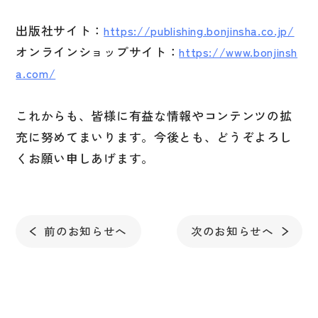
大学入試対策
出版社サイト：
https://publishing.bonjinsha.co.jp/
学校情報
オンラインショップサイト：
https://www.bonjinsh
a.com/
日本語学習関連副読本
日本事情
これからも、皆様に有益な情報やコンテンツの拡
定期刊行物
充に努めてまいります。今後とも、どうぞよろし
視聴覚・補助教材
くお願い申しあげます。
ビデオ・ＤＶＤ
コンピューター
前のお知らせへ
次のお知らせへ
カセットテープ・ＣＤ
カード・ゲーム・絵教材
絵本・子ども向け補助