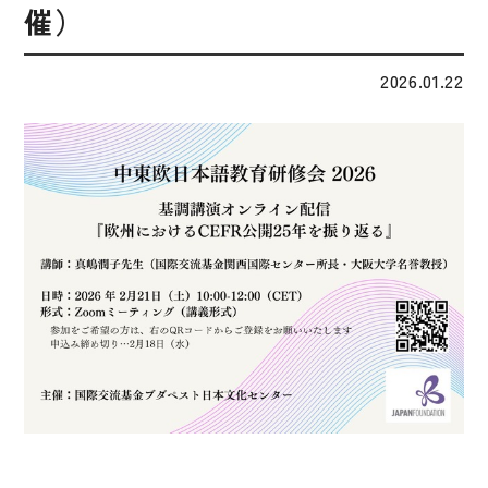
催）
子ども向け
著作権について
文法
2026.01.22
原稿・企画の持ち込みについて
読解
正誤表
発音・聴解
その他の質問
作文
会話
わたしたちについて
語彙・表現
表記（かな・漢字）
お問い合わせ
練習問題
日本語能力試験対策
書店様向け
日本留学試験対策
各種試験対策