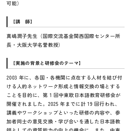
可能）
図表
辞典
【講 師】
日本語学習辞典
真嶋潤子先生（国際交流基金関西国際センター所
漢字字典（辞典）
長・大阪大学名誉教授）
英語辞典
【実施の背景と研修会のテーマ】
韓国語辞典
スペイン語辞典
2003 年に、各国・各機関に点在する人材を結び付
中国語辞典
ける人的ネットワーク形成と情報交換の場とする
ことを目的に、第 1 回中東欧日本語教育研修会が
ドイツ語辞典
開催されました。2025 年までに計 19 回行われ、
ポルトガル語辞典
講義やワークショップといった研修の内容や、参
ロシア語辞典
加者同士の意見交換・学び合いを通した日本語教
各国語辞典
師としての資質能力の向上の機会に、また、中東