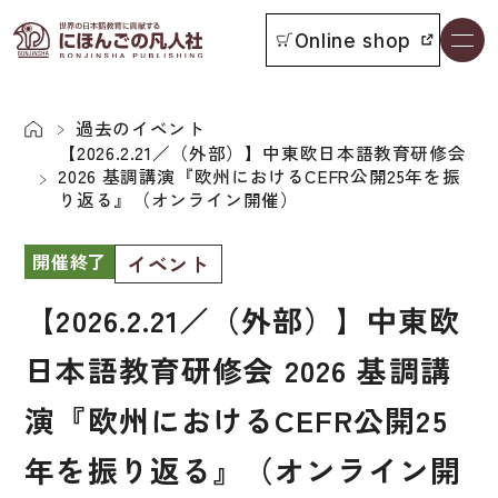
Online shop
書籍一覧
本をさがす
過去のイベント
【2026.2.21／（外部）】中東欧日本語教育研修会
2026 基調講演『欧州におけるCEFR公開25年を振
お知らせ
り返る』（オンライン開催）
開催終了
イベント
イベント
日本語学習者用教科書
【2026.2.21／（外部）】中東欧
よくあるご質問
日本語教育研修会 2026 基調講
総合教科書
付属物の使い方について
演『欧州におけるCEFR公開25
ビジネスパーソン・研修生向け
教科書採用について
短期滞在者向け
年を振り返る』（オンライン開
書籍の内容について
留学生向け専門分野