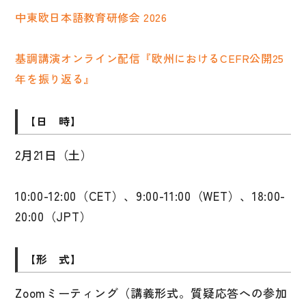
中東欧日本語教育研修会 2026
大学入試対策
学校情報
基調講演オンライン配信『欧州におけるCEFR公開25
日本語学習関連副読本
年を振り返る』
日本事情
【日 時】
定期刊行物
視聴覚・補助教材
2⽉21⽇（⼟）
ビデオ・ＤＶＤ
10:00-12:00（CET）、9:00-11:00（WET）、18:00-
コンピューター
20:00（JPT）
カセットテープ・ＣＤ
【形 式】
カード・ゲーム・絵教材
絵本・子ども向け補助
Zoomミーティング（講義形式。質疑応答への参加