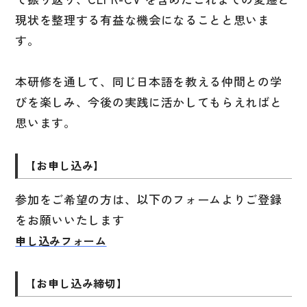
文章・談話・表現
現状を整理する有益な機会になることと思いま
文法
す。
表記
本研修を通して、同じ日本語を教える仲間との学
言語学
びを楽しみ、今後の実践に活かしてもらえればと
試験対策
思います。
日本語教育事情
異文化間コミュニケーション
【お申し込み】
多言語社会・言語政策
参加をご希望の方は、以下のフォームよりご登録
言語の諸相
をお願いいたします
アカデミック・スキル
申し込みフォーム
定期刊行物
【お申し込み締切】