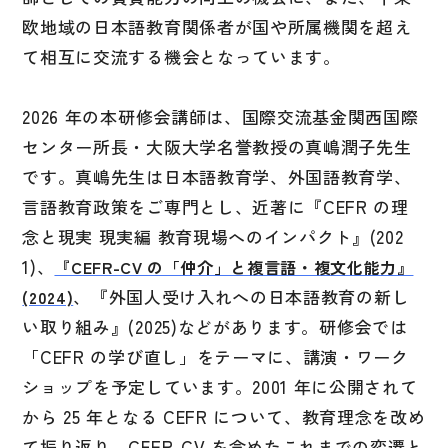
欧地域の日本語教育関係者が国や所属機関を超え
国語辞典
て相互に交流する機会となっています。
漢字・漢和辞典
語学・文法辞典
2026 年の本研修会講師は、国際交流基金関西国際
表現・用字用語辞典
センター所長・大阪大学名誉教授の真嶋潤子先生
比較文化辞典
です。真嶋先生は日本語教育学、外国語教育学、
言語教育政策をご専門とし、近著に『CEFR の理
教師用参考書
念と現実 現実編 教育現場へのインパクト』(202
1)、
『CEFR-CV の「仲介」と複言語・複文化能力』
日本語教授法
、『外国人受け入れへの日本語教育の新し
(2024)
教室活動参考書
い取り組み』(2025)などがあります。研修会では
日本語概説
「CEFR の学び直し」をテーマに、講演・ワーク
音声・音韻
ショップを予定しています。2001 年に公開されて
から 25 年となる CEFR について、教育理念を改め
語彙・意味
て振り返り、CEFR-CV を含めたこれまでの変遷と