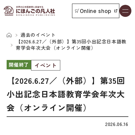
Online shop
書籍一覧
本をさがす
過去のイベント
【2026.6.27／（外部）】第35回小出記念日本語教
育学会年次大会（オンライン開催）
お知らせ
開催終了
イベント
イベント
【2026.6.27／（外部）】第35回
日本語学習者用教科書
よくあるご質問
小出記念日本語教育学会年次大
総合教科書
会（オンライン開催）
付属物の使い方について
ビジネスパーソン・研修生向け
教科書採用について
短期滞在者向け
2026.06.16
書籍の内容について
留学生向け専門分野