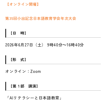
【オンライン開催】
子ども向け
著作権について
文法
第35回小出記念日本語教育学会年次大会
原稿・企画の持ち込みについて
読解
正誤表
【日 時】
発音・聴解
その他の質問
作文
2026年6月27日（土） 9時40分～16時40分
会話
わたしたちについて
【形 式】
語彙・表現
表記（かな・漢字）
オンライン：Zoom
お問い合わせ
練習問題
【第１部 講演】
日本語能力試験対策
書店様向け
日本留学試験対策
「AIリテラシーと日本語教育」
各種試験対策