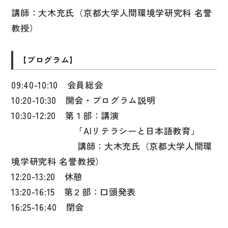
講師：大木充氏（京都大学人間環境学研究科 名誉
大学入試対策
教授）
学校情報
日本語学習関連副読本
【プログラム】
日本事情
09:40-10:10 会員総会
定期刊行物
10:20-10:30 開会・プログラム説明
視聴覚・補助教材
10:30-12:20 第１部：講演
「AIリテラシーと日本語教育」
ビデオ・ＤＶＤ
講師：大木充氏（京都大学人間環
コンピューター
境学研究科 名誉教授）
12:20-13:20 休憩
カセットテープ・ＣＤ
13:20-16:15 第２部：口頭発表
カード・ゲーム・絵教材
16:25-16:40 閉会
絵本・子ども向け補助