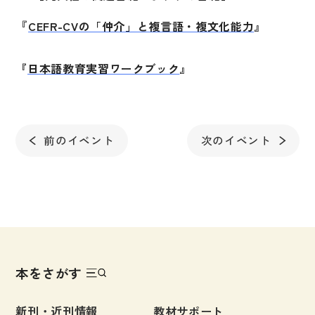
文章・談話・表現
『
CEFR-CVの「仲介」と複言語・複文化能力
』
文法
表記
『
日本語教育実習ワークブック
』
言語学
試験対策
日本語教育事情
前のイベント
次のイベント
異文化間コミュニケーション
多言語社会・言語政策
言語の諸相
アカデミック・スキル
定期刊行物
本をさがす
新刊・近刊情報
教材サポート