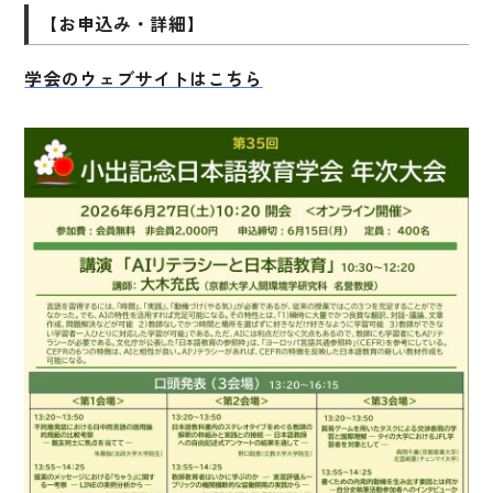
図表
【お申込み・詳細】
辞典
学会のウェブサイトはこちら
日本語学習辞典
漢字字典（辞典）
英語辞典
韓国語辞典
スペイン語辞典
中国語辞典
ドイツ語辞典
ポルトガル語辞典
ロシア語辞典
各国語辞典