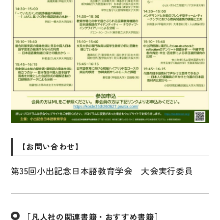
国語辞典
漢字・漢和辞典
語学・文法辞典
表現・用字用語辞典
比較文化辞典
教師用参考書
日本語教授法
【お問い合わせ】
教室活動参考書
日本語概説
第35回小出記念日本語教育学会 大会実行委員
音声・音韻
語彙・意味
［凡人社の関連書籍・おすすめ書籍］