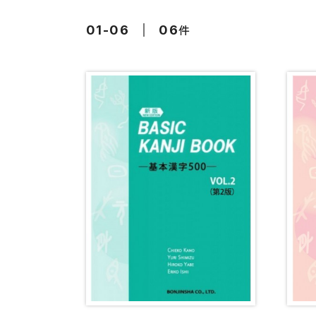
留学生向け専門分野
カード・ゲーム
件
01-06
06
子ども向け
絵本・子ども向
文法
図表
読解
発音・聴解
作文
会話
語彙・表現
表記（かな・漢字）
練習問題
日本語能力試験対策
日本留学試験対策