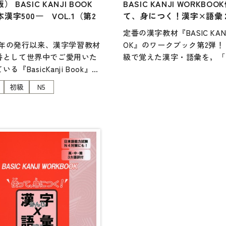
） BASIC KANJI BOOK
BASIC KANJI WORKBOO
定期刊
漢字500― VOL.1（第2
て、身につく！漢字×語彙
定番の漢字教材『BASIC KANJ
9 年の発行以来、漢字学習教材
OK』のワークブック第2弾！
番として世界中でご愛用いた
級で覚えた漢字・語彙を，「
いる『BasicKanji Book』が
く」「読む」「書く」といっ
れ変わります。
能を使って総合的に練習し，
初級
N5
力を身につけます。「知って
字学習に関する知識を体系的
漢字」を「使える漢字」にし
ぶ、②漢字の運用能力をつけ
ょう。中級へ進むための語彙
③覚えた漢字を必要に応じて
つけるのにも最適。英・中・
の中から取り出して活用でき
語の3カ国語訳，音声CD1枚
うな覚え方、思い出し方、整
などを工夫させる、というコ
プトやシラバス、各課の構成
のままに、より見やすいレイ
トに刷新。新しい常用漢字表
拠し、一部、語例・例文・対
見直しました。