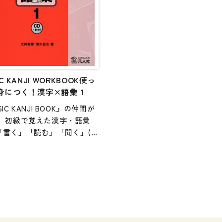
例付きで、独習にもより活用
すくしました。
IC KANJI WORKBOOK使っ
身につく！漢字×語彙１
SIC KANJI BOOK』の仲間が
! 初級で覚えた漢字・語彙
「書く」「読む」「聞く」(C
枚付き)の技能を使って総合的に
し、運用力を身につけます。
文になるとひらがなばかり」
字の意味は分かるけど正しい
結びつかない」そんな方に最
す。「知っている漢字」を
える漢字」にしましょう。中