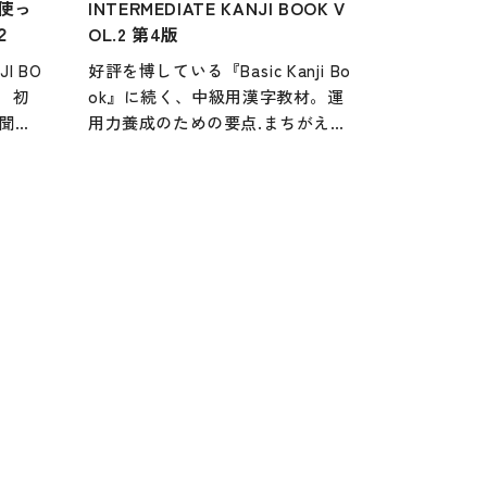
K使っ
INTERMEDIATE KANJI BOOK V
行物
２
OL.2 第4版
I BO
好評を博している『Basic Kanji Bo
 初
ok』に続く、中級用漢字教材。運
聞
用力養成のための要点.まちがえや
た技
すい読みの用法などの注意点は、
運用
学習者への漢字学習時の秘訣とも
いる
いえる。自習用に、授業用に幅広
まし
く活用できる1冊。
力を
韓国
付き。