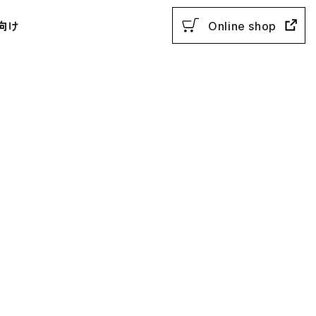
向け
Online shop
用参考書
教授法
動参考書
概説