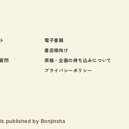
進むための語彙力をつけるの
最適。日本語能力試験N4対策
ても活用できます。英中韓3カ
訳付き。
ト
電子書籍
書店様向け
質問
原稿・企画の持ち込みについて
プライバシーポリシー
ls published by Bonjinsha