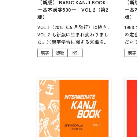
（新版） BASIC KANJI BOOK
（新版
各種試験対策
―基本漢字500― VOL.2（第2
―基本
大学入試対策
版）
版）
学校情報
VOL.1（2015 年5 月発行）に続き、
198
VOL.2 も新版に生まれ変わりまし
の定
日本語学習関連副読本
た。①漢字学習に関する知識を体
だいて
系的に学ぶ、②漢字の運用能力を
生ま
日本事情
漢字
初級
N5
漢字
つける、③覚えた漢字を必要に応
①漢
定期刊行物
じて記憶の中から取り出して活用
に学
できるような覚え方、思い出し
る、
方、整理法などを工夫させる、と
記憶
いうコンセプトやシラバス、各課
るよ
の構成はそのままに、より見やす
理法
いレイアウトに刷新しました。新
ンセ
しい常用漢字表に準拠。一部、語
はそ
例・例文・対訳・読み物を見直し
アウ
ました。また、会話や語彙の学習
に準
にも発展させることができる「知
訳を