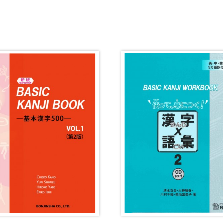
・絵教材
韓国語辞典
音声・
け補助
スペイン語辞典
語彙・
中国語辞典
文章・
ドイツ語辞典
文法
ポルトガル語辞典
表記
ロシア語辞典
言語学
各国語辞典
試験対
国語辞典
日本語
漢字・漢和辞典
異文化
語学・文法辞典
多言語
表現・用字用語辞典
言語の
比較文化辞典
アカデ