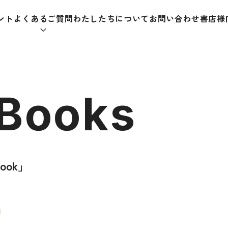
ント
よくあるご質問
わたしたちについて
お問い合わせ
書店様
本をさがす
 Books
助教材
辞典
教師
 Book」
日本語学習辞典
日本語
漢字字典（辞典）
教室活
・ＣＤ
英語辞典
日本語