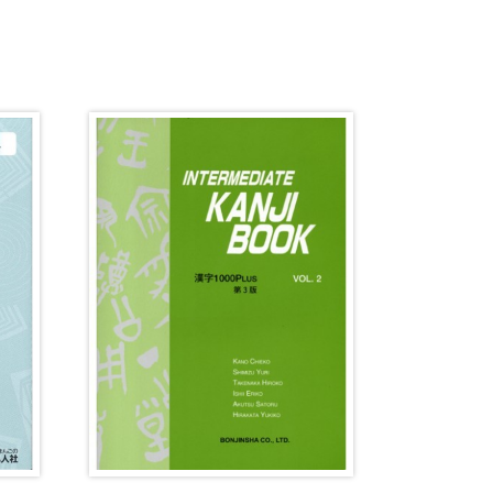
音韻
意味
談話・表現
策
教育事情
間コミュニケーション
社会・言語政策
諸相
ミック・スキル