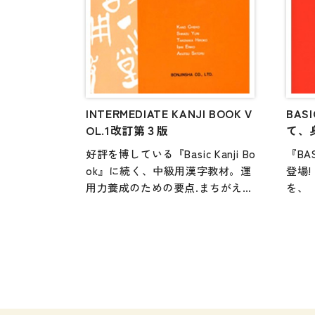
っていますか できますか」のコー
解答
ナーの一部もリニューアル。解答
しや
例付きで、独習にもより活用しや
すくしました。
INTERMEDIATE KANJI BOOK V
BAS
OL.1改訂第３版
て、
好評を博している『Basic Kanji Bo
『BA
ok』に続く、中級用漢字教材。運
登場
用力養成のための要点.まちがえや
を、
すい読みの用法などの注意点は、
D1
学習者への漢字学習時の秘訣とも
練習
いえる。自習用に、授業用に幅広
「作
く活用できる1冊。
「漢
音と
適で
旧版ISBN:9784893586926
「使