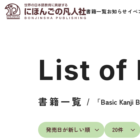
書籍一覧
お知らせ
イベ
List of
日本語学習者用教科書
視聴覚・補
書籍一覧
「Basic Kanji
総合教科書
ビデオ・ＤＶＤ
ビジネスパーソン・研修生向け
コンピューター
短期滞在者向け
カセットテープ