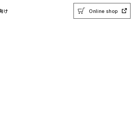
向け
Online shop
用参考書
教授法
動参考書
概説