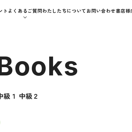
ント
よくあるご質問
わたしたちについて
お問い合わせ
書店様
本をさがす
 Books
助教材
辞典
教師
中級１ 中級２
日本語学習辞典
日本語
漢字字典（辞典）
教室活
・ＣＤ
英語辞典
日本語