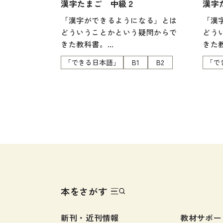
漢字たまご 中級２
漢字
各種試験対策
「漢字ができるようになる」とは
「漢
大学入試対策
どういうことかという疑問からで
どう
学校情報
きた教科書。
きた
中級は、中級１（第１課～第10
中級
日本語学習関連副読本
「できる日本語」
B1
B2
「で
課）、中級２（第11課～第20課）
課）、
日本事情
の２分冊となっています。
の２
定期刊行物
＜３つの柱＞
＜３
・何ができるかが明確になってい
・何
る
る
・漢字の接触場面から学ぶ
・漢
・漢字学習ストラテジーを身につ
・漢
ける
ける
本をさがす
新刊・近刊情報
教材サポー