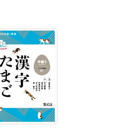
・絵教材
韓国語辞典
音声・
け補助
スペイン語辞典
語彙・
中国語辞典
文章・
ドイツ語辞典
文法
ポルトガル語辞典
表記
ロシア語辞典
言語学
各国語辞典
試験対
国語辞典
日本語
漢字・漢和辞典
異文化
語学・文法辞典
多言語
表現・用字用語辞典
言語の
比較文化辞典
アカデ