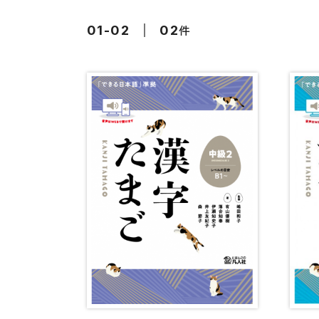
留学生向け専門分野
カード・ゲーム
件
01-02
02
子ども向け
絵本・子ども向
文法
図表
読解
発音・聴解
作文
会話
語彙・表現
表記（かな・漢字）
練習問題
日本語能力試験対策
日本留学試験対策