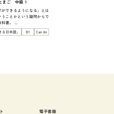
たまご 中級１
定期刊
字ができるようになる」とは
いうことかという疑問からで
教科書。
は、中級１（第１課～第10
きる日本語」
B1
Can do
中級２（第11課～第20課）
分冊となっています。
つの柱＞
ができるかが明確になってい
字の接触場面から学ぶ
字学習ストラテジーを身につ
ト
電子書籍