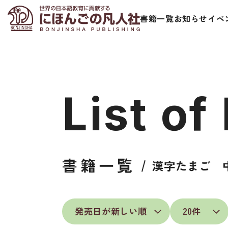
書籍一覧
お知らせ
イベ
List of
日本語学習者用教科書
視聴覚・補
書籍一覧
漢字たまご 
総合教科書
ビデオ・ＤＶＤ
ビジネスパーソン・研修生向け
コンピューター
短期滞在者向け
カセットテープ