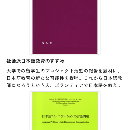
大学入試対策
学校情報
日本語学習関連副読本
日本事情
定期刊行物
社会派日本語教育のすすめ
視聴覚・補助教材
大学での留学生のプロジェクト活動の報告を題材に、
日本語教育の新たな可能性を提唱。これから日本語教
ビデオ・ＤＶＤ
師になろうという人、ボランティアで日本語を教えて
コンピューター
いる人、これまでの日本語教育の方法に限界を感じて
いる人に最適の参考書。
カセットテープ・ＣＤ
カード・ゲーム・絵教材
絵本・子ども向け補助