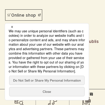
Online shop
Japanese language learning materials publis
hed by Bonjinsha
© Bonjinsha Co., LTD. All Rights Reserved.
本をさがす
教材サポート
電子書籍