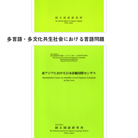
国語辞典
漢字・漢和辞典
語学・文法辞典
多言語・多文化共生社会における言語問題
表現・用字用語辞典
比較文化辞典
教師用参考書
日本語教授法
教室活動参考書
日本語概説
音声・音韻
語彙・意味