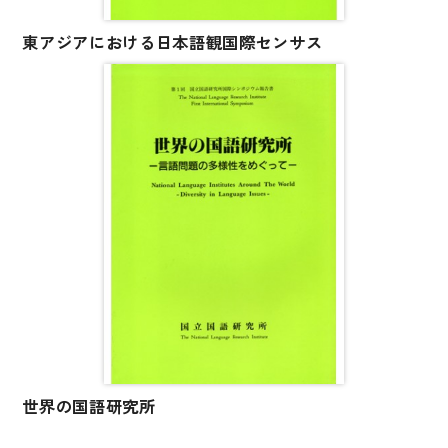
文章・談話・表現
東アジアにおける日本語観国際センサス
文法
表記
言語学
試験対策
日本語教育事情
異文化間コミュニケーション
多言語社会・言語政策
言語の諸相
アカデミック・スキル
定期刊行物
世界の国語研究所