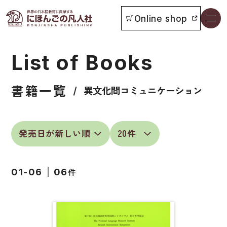
Online shop
書籍一覧
List of Books
本をさがす
書籍一覧
お知らせ
異文化間コミュニケーション
イベント
日本語学習者用教科書
よくあるご質問
総合教科書
件
01-06
06
付属物の使い方について
ビジネスパーソン・研修生向け
教科書採用について
短期滞在者向け
書籍の内容について
留学生向け専門分野