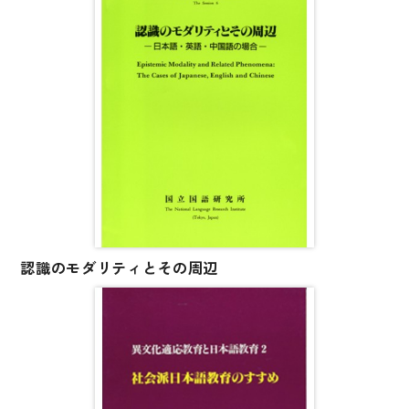
子ども向け
著作権について
文法
原稿・企画の持ち込みについて
読解
正誤表
発音・聴解
その他の質問
作文
会話
わたしたちについて
語彙・表現
表記（かな・漢字）
認識のモダリティとその周辺
お問い合わせ
練習問題
日本語能力試験対策
書店様向け
日本留学試験対策
各種試験対策