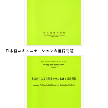
図表
辞典
日本語学習辞典
漢字字典（辞典）
英語辞典
日本語コミュニケーションの言語問題
韓国語辞典
スペイン語辞典
中国語辞典
ドイツ語辞典
ポルトガル語辞典
ロシア語辞典
各国語辞典