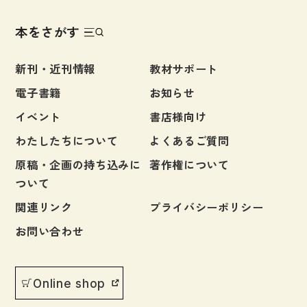
子ども向け
著作権について
本をさがす
文法
原稿・企画の持ち込みについて
新刊・近刊情報
教材サポート
読解
正誤表
電子書籍
お知らせ
発音・聴解
その他の質問
イベント
書店様向け
作文
わたしたちについて
よくあるご質問
会話
原稿・企画の持ち込みに
著作権について
わたしたちについて
語彙・表現
ついて
表記（かな・漢字）
関連リンク
プライバシーポリシー
お問い合わせ
練習問題
お問い合わせ
日本語能力試験対策
書店様向け
日本留学試験対策
Online shop
各種試験対策