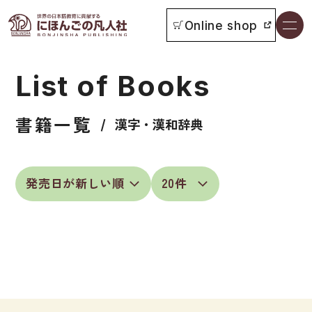
Online shop
書籍一覧
List of Books
本をさがす
書籍一覧
お知らせ
漢字・漢和辞典
イベント
日本語学習者用教科書
よくあるご質問
総合教科書
付属物の使い方について
ビジネスパーソン・研修生向け
教科書採用について
短期滞在者向け
書籍の内容について
留学生向け専門分野