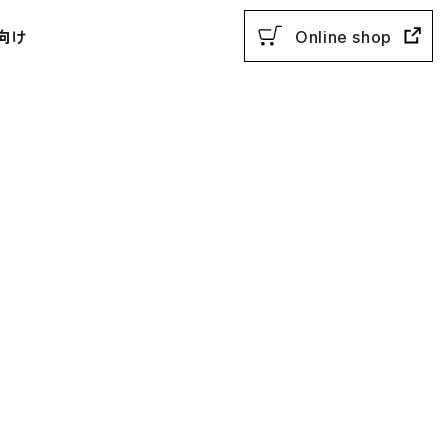
向け
Online shop
用参考書
教授法
動参考書
概説