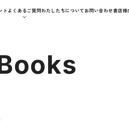
ント
よくあるご質問
わたしたちについて
お問い合わせ
書店様
本をさがす
 Books
助教材
辞典
教師
日本語学習辞典
日本語
漢字字典（辞典）
教室活
・ＣＤ
英語辞典
日本語