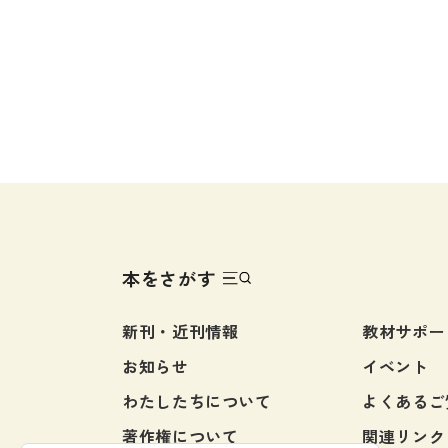
留学生向け専門分野
カード・ゲーム
子ども向け
絵本・子ども向
文法
図表
読解
発音・聴解
作文
会話
語彙・表現
本をさがす
表記（かな・漢字）
新刊・近刊情報
教材サポー
練習問題
お知らせ
イベント
日本語能力試験対策
わたしたちについて
よくあるご
日本留学試験対策
著作権について
関連リンク