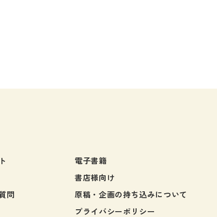
・絵教材
韓国語辞典
音声・
け補助
スペイン語辞典
語彙・
中国語辞典
文章・
ドイツ語辞典
文法
ポルトガル語辞典
表記
ロシア語辞典
言語学
各国語辞典
試験対
国語辞典
日本語
漢字・漢和辞典
異文化
ト
電子書籍
語学・文法辞典
多言語
書店様向け
表現・用字用語辞典
言語の
質問
原稿・企画の持ち込みについて
比較文化辞典
アカデ
プライバシーポリシー