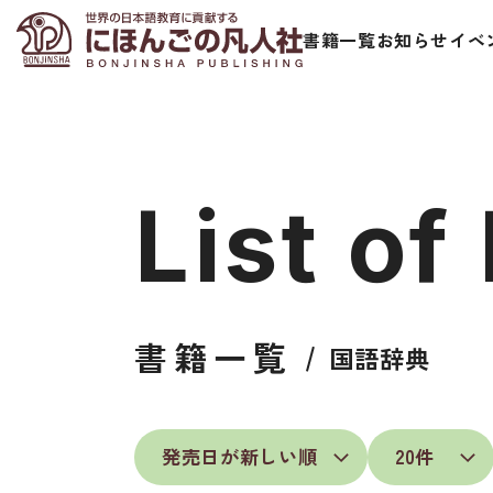
書籍一覧
お知らせ
イベ
List of
日本語学習者用教科書
視聴覚・補
書籍一覧
国語辞典
総合教科書
ビデオ・ＤＶＤ
ビジネスパーソン・研修生向け
コンピューター
短期滞在者向け
カセットテープ