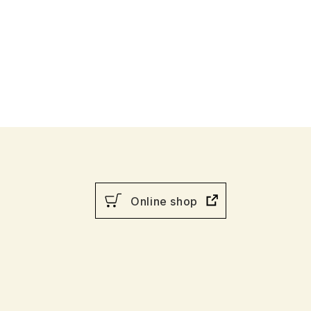
音韻
意味
談話・表現
策
教育事情
Online shop
間コミュニケーション
社会・言語政策
諸相
ミック・スキル